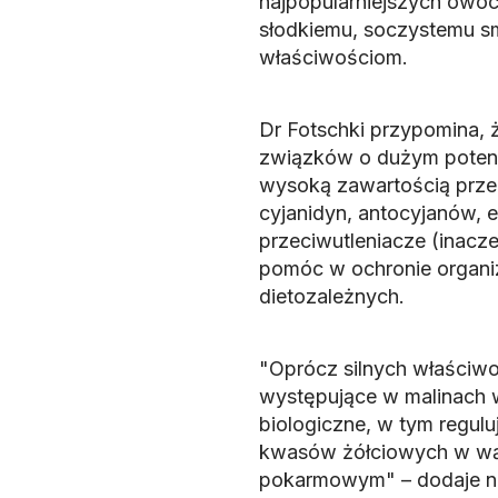
najpopularniejszych owo
słodkiemu, soczystemu s
właściwościom.
Dr Fotschki przypomina,
związków o dużym potencj
wysoką zawartością prze
cyjanidyn, antocyjanów, 
przeciwutleniacze (inacze
pomóc w ochronie organi
dietozależnych.
"Oprócz silnych właściwo
występujące w malinach w
biologiczne, w tym regulu
kwasów żółciowych w wąt
pokarmowym" – dodaje na