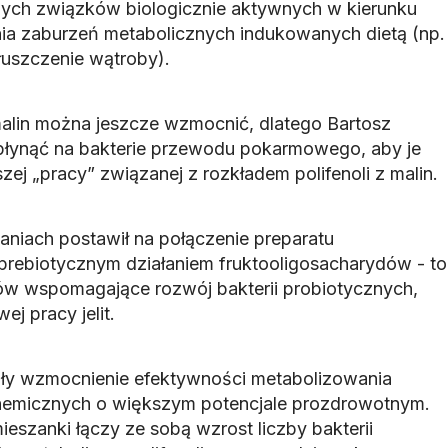
ych związków biologicznie aktywnych w kierunku
enia zaburzeń metabolicznych indukowanych dietą (np.
łuszczenie wątroby).
alin można jeszcze wzmocnić, dlatego Bartosz
wpłynąć na bakterie przewodu pokarmowego, aby je
zej „pracy” związanej z rozkładem polifenoli z malin.
niach postawił na połączenie preparatu
 prebiotycznym działaniem fruktooligosacharydów - to
ów wspomagające rozwój bakterii probiotycznych,
j pracy jelit.
iły wzmocnienie efektywności metabolizowania
chemicznych o większym potencjale prozdrowotnym.
ieszanki łączy ze sobą wzrost liczby bakterii