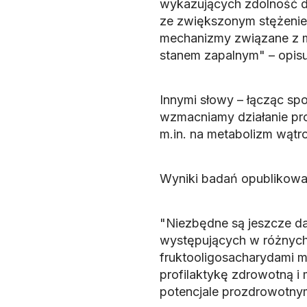
wykazujących zdolność d
ze zwiększonym stężeniem
mechanizmy związane z m
stanem zapalnym" – opisu
Innymi słowy – łącząc sp
wzmacniamy działanie pr
m.in. na metabolizm wątr
Wyniki badań opublikowa
"Niezbędne są jeszcze dal
występujących w różnych p
fruktooligosacharydami 
profilaktykę zdrowotną i 
potencjale prozdrowotny