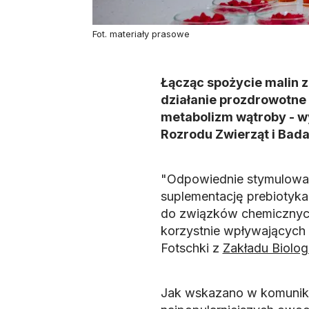
Fot. materiały prasowe
Łącząc spożycie malin 
działanie prozdrowotne 
metabolizm wątroby - wy
Rozrodu Zwierząt i Bad
"Odpowiednie stymulowani
suplementację prebiotykam
do związków chemicznych
korzystnie wpływających 
Fotschki z
Zakładu Biolog
Jak wskazano w komunikac