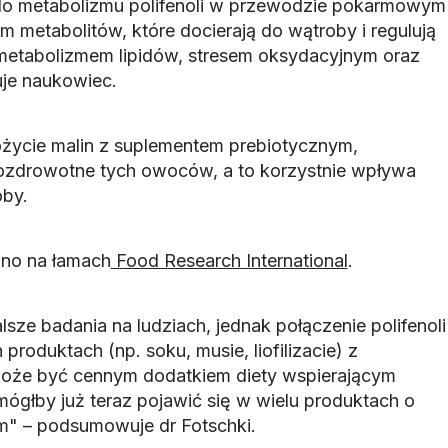
o metabolizmu polifenoli w przewodzie pokarmowym
 metabolitów, które docierają do wątroby i regulują
etabolizmem lipidów, stresem oksydacyjnym oraz
je naukowiec.
ożycie malin z suplementem prebiotycznym,
ozdrowotne tych owoców, a to korzystnie wpływa
oby.
no na łamach
Food Research International
.
sze badania na ludziach, jednak połączenie polifenoli
roduktach (np. soku, musie, liofilizacie) z
może być cennym dodatkiem diety wspierającym
mógłby już teraz pojawić się w wielu produktach o
m" – podsumowuje dr Fotschki.