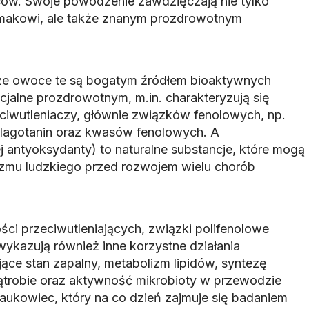
ców. Swoje powodzenie zawdzięczają nie tylko
makowi, ale także znanym prozdrowotnym
 że owoce te są bogatym źródłem bioaktywnych
alne prozdrowotnym, m.in. charakteryzują się
ciwutleniaczy, głównie związków fenolowych, np.
elagotanin oraz kwasów fenolowych. A
j antyoksydanty) to naturalne substancje, które mogą
zmu ludzkiego przed rozwojem wielu chorób
ści przeciwutleniających, związki polifenolowe
ykazują również inne korzystne działania
jące stan zapalny, metabolizm lipidów, syntezę
robie oraz aktywność mikrobioty w przewodzie
ukowiec, który na co dzień zajmuje się badaniem