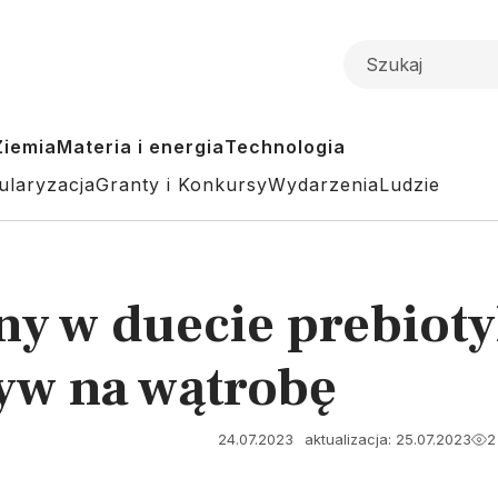
Ziemia
Materia i energia
Technologia
ularyzacja
Granty i Konkursy
Wydarzenia
Ludzie
ny w duecie prebiot
yw na wątrobę
24.07.2023
aktualizacja: 25.07.2023
2