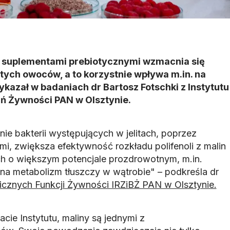
z suplementami prebiotycznymi wzmacnia się
tych owoców, a to korzystnie wpływa m.in. na
kazał w badaniach dr Bartosz Fotschki z Instytutu
ań Żywności PAN w Olsztynie.
e bakterii występujących w jelitach, poprzez
i, zwiększa efektywność rozkładu polifenoli z malin
 o większym potencjale prozdrowotnym, m.in.
na metabolizm tłuszczy w wątrobie" – podkreśla dr
icznych Funkcji Żywności IRZiBŻ PAN w Olsztynie.
ie Instytutu, maliny są jednymi z