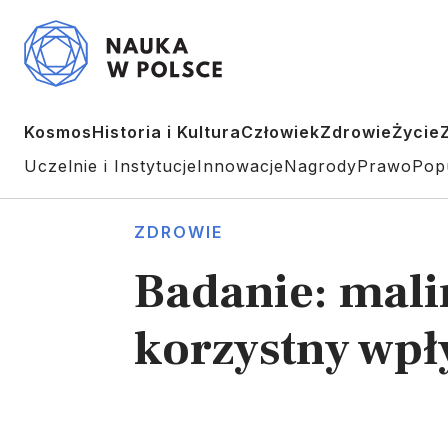
Kosmos
Historia i Kultura
Człowiek
Zdrowie
Życie
Uczelnie i Instytucje
Innowacje
Nagrody
Prawo
Pop
ZDROWIE
Badanie: mali
korzystny wpł