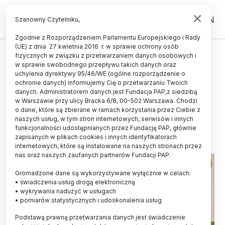
PL
EN
Szanowny Czytelniku,
Zgodnie z Rozporządzeniem Parlamentu Europejskiego i Rady
(UE) z dnia 27 kwietnia 2016 r. w sprawie ochrony osób
HISTORIA I KULTURA
fizycznych w związku z przetwarzaniem danych osobowych i
w sprawie swobodnego przepływu takich danych oraz
Pomorskie/ W kociewskich lasach
uchylenia dyrektywy 95/46/WE (ogólne rozporządzenie o
znaleziono siekierki z okresu
ochronie danych) informujemy Cię o przetwarzaniu Twoich
danych. Administratorem danych jest Fundacja PAP,z siedzibą
brązu
w Warszawie przy ulicy Bracka 6/8, 00-502 Warszawa. Chodzi
o dane, które są zbierane w ramach korzystania przez Ciebie z
04.12.2023
aktualizacja: 04.12.2023
naszych usług, w tym stron internetowych, serwisów i innych
2 minuty czytania
funkcjonalności udostępnianych przez Fundację PAP, głównie
zapisanych w plikach cookies i innych identyfikatorach
internetowych, które są instalowane na naszych stronach przez
nas oraz naszych zaufanych partnerów Fundacji PAP.
Gromadzone dane są wykorzystywane wyłącznie w celach:
• świadczenia usług drogą elektroniczną
• wykrywania nadużyć w usługach
• pomiarów statystycznych i udoskonalenia usług
Podstawą prawną przetwarzania danych jest świadczenie