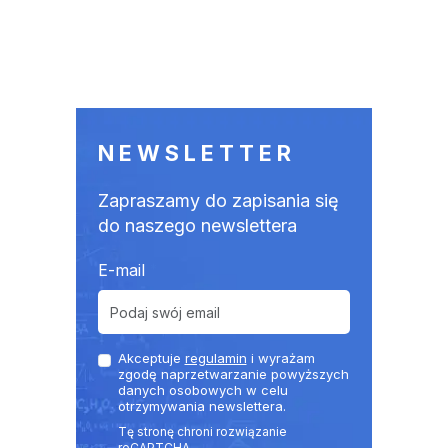
NEWSLETTER
Zapraszamy do zapisania się
do naszego newslettera
E-mail
Akceptuje
regulamin
i wyrażam
zgodę naprzetwarzanie powyższych
danych osobowych w celu
otrzymywania newslettera.