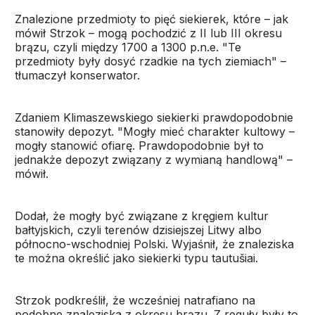
Znalezione przedmioty to pięć siekierek, które – jak
mówił Strzok – mogą pochodzić z II lub III okresu
brązu, czyli między 1700 a 1300 p.n.e. "Te
przedmioty były dosyć rzadkie na tych ziemiach" –
tłumaczył konserwator.
Zdaniem Klimaszewskiego siekierki prawdopodobnie
stanowiły depozyt. "Mogły mieć charakter kultowy –
mogły stanowić ofiarę. Prawdopodobnie był to
jednakże depozyt związany z wymianą handlową" –
mówił.
Dodał, że mogły być związane z kręgiem kultur
bałtyjskich, czyli terenów dzisiejszej Litwy albo
północno-wschodniej Polski. Wyjaśnił, że znaleziska
te można określić jako siekierki typu tautušiai.
Strzok podkreślił, że wcześniej natrafiano na
podobne znaleziska z okresu brązu. Z reguły były to