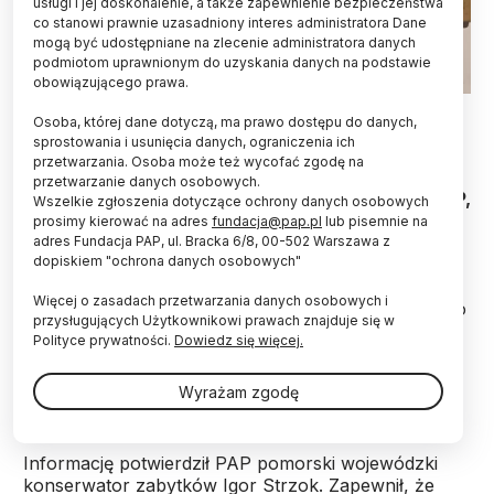
usługi i jej doskonalenie, a także zapewnienie bezpieczeństwa
co stanowi prawnie uzasadniony interes administratora Dane
mogą być udostępniane na zlecenie administratora danych
podmiotom uprawnionym do uzyskania danych na podstawie
obowiązującego prawa.
Źródło: Pomorski Wojewódzki Konserwator Zabytków
Osoba, której dane dotyczą, ma prawo dostępu do danych,
sprostowania i usunięcia danych, ograniczenia ich
W kociewskich lasach poszukiwacz odnalazł pięć
przetwarzania. Osoba może też wycofać zgodę na
siekierek z okresu brązu. Pomorski wojewódzki
przetwarzanie danych osobowych.
konserwator zabytków Igor Strzok powiedział PAP,
Wszelkie zgłoszenia dotyczące ochrony danych osobowych
że ten prawdziwy skarb niebawem trafi do
prosimy kierować na adres
fundacja@pap.pl
lub pisemnie na
Muzeum Archeologicznego w Gdańsku.
adres Fundacja PAP, ul. Bracka 6/8, 00-502 Warszawa z
dopiskiem "ochrona danych osobowych"
Więcej o zasadach przetwarzania danych osobowych i
Nadleśnictwo Starogard (Pomorskie) poinformowało
przysługujących Użytkownikowi prawach znajduje się w
w mediach społecznościowych, że w lasach na
Polityce prywatności.
Dowiedz się więcej.
Kociewiu "pasjonat poszukiwania śladów historii
Denis Konkol odnalazł przedmioty mające kilka
Wyrażam zgodę
tysięcy lat".
Informację potwierdził PAP pomorski wojewódzki
konserwator zabytków Igor Strzok. Zapewnił, że