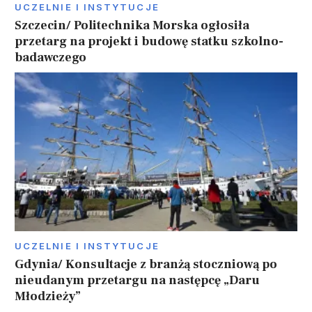
UCZELNIE I INSTYTUCJE
Szczecin/ Politechnika Morska ogłosiła
przetarg na projekt i budowę statku szkolno-
badawczego
UCZELNIE I INSTYTUCJE
Gdynia/ Konsultacje z branżą stoczniową po
nieudanym przetargu na następcę „Daru
Młodzieży”