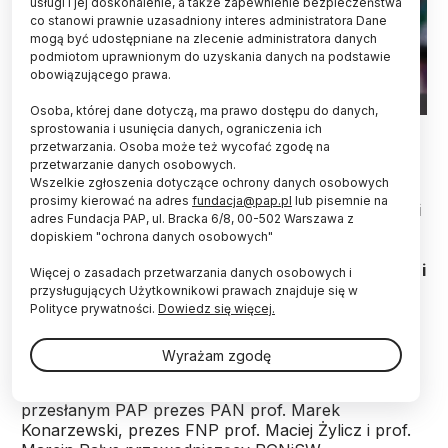
usługi i jej doskonalenie, a także zapewnienie bezpieczeństwa
co stanowi prawnie uzasadniony interes administratora Dane
mogą być udostępniane na zlecenie administratora danych
podmiotom uprawnionym do uzyskania danych na podstawie
obowiązującego prawa.
Osoba, której dane dotyczą, ma prawo dostępu do danych,
Fot. Adobe Stock
sprostowania i usunięcia danych, ograniczenia ich
przetwarzania. Osoba może też wycofać zgodę na
przetwarzanie danych osobowych.
O utworzenie dwóch odrębnych ministerstw:
Wszelkie zgłoszenia dotyczące ochrony danych osobowych
nauki i szkolnictwa wyższego oraz edukacji w
prosimy kierować na adres
fundacja@pap.pl
lub pisemnie na
miejsce istniejącego Ministerstwa Edukacji i Nauki
adres Fundacja PAP, ul. Bracka 6/8, 00-502 Warszawa z
zaapelowali w środę do polityków prezes Polskiej
dopiskiem "ochrona danych osobowych"
Akademii Nauk, prezes Fundacji na rzecz Nauki
Polskiej oraz przewodniczący Rady Głównej Nauki i
Więcej o zasadach przetwarzania danych osobowych i
Szkolnictwa Wyższego.
przysługujących Użytkownikowi prawach znajduje się w
Polityce prywatności.
Dowiedz się więcej.
"Z całą mocą apelujemy o utworzenie odrębnych
Wyrażam zgodę
ministerstw Nauki i Szkolnictwa Wyższego oraz
Edukacji Narodowej" – napisali w dokumencie
przesłanym PAP prezes PAN prof. Marek
Konarzewski, prezes FNP prof. Maciej Żylicz i prof.