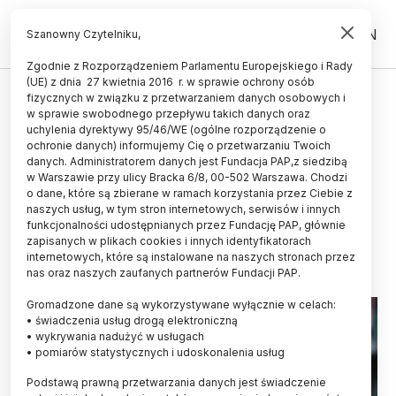
PL
EN
Szanowny Czytelniku,
Zgodnie z Rozporządzeniem Parlamentu Europejskiego i Rady
(UE) z dnia 27 kwietnia 2016 r. w sprawie ochrony osób
UCZELNIE I INSTYTUCJE
fizycznych w związku z przetwarzaniem danych osobowych i
w sprawie swobodnego przepływu takich danych oraz
Naukowcy apelują o utworzenie
uchylenia dyrektywy 95/46/WE (ogólne rozporządzenie o
dwóch odrębnych ministerstw:
ochronie danych) informujemy Cię o przetwarzaniu Twoich
danych. Administratorem danych jest Fundacja PAP,z siedzibą
nauki i szkolnictwa wyższego oraz
w Warszawie przy ulicy Bracka 6/8, 00-502 Warszawa. Chodzi
o dane, które są zbierane w ramach korzystania przez Ciebie z
edukacji
naszych usług, w tym stron internetowych, serwisów i innych
funkcjonalności udostępnianych przez Fundację PAP, głównie
25.10.2023
aktualizacja: 25.10.2023
zapisanych w plikach cookies i innych identyfikatorach
2 minuty czytania
internetowych, które są instalowane na naszych stronach przez
nas oraz naszych zaufanych partnerów Fundacji PAP.
Gromadzone dane są wykorzystywane wyłącznie w celach:
• świadczenia usług drogą elektroniczną
• wykrywania nadużyć w usługach
• pomiarów statystycznych i udoskonalenia usług
Podstawą prawną przetwarzania danych jest świadczenie