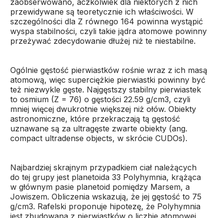
zaobserwowano, aczkolwiek dla niektórych z nich
przewidywane są teoretycznie ich właściwości. W
szczególności dla Z równego 164 powinna wystąpić
wyspa stabilności, czyli takie jądra atomowe powinny
przeżywać zdecydowanie dłużej niż te niestabilne.
Ogólnie gęstość pierwiastków rośnie wraz z ich masą
atomową, więc superciężkie pierwiastki powinny być
też niezwykle gęste. Najgęstszy stabilny pierwiastek
to osmium (Z = 76) o gęstości 22.59 g/cm3, czyli
mniej więcej dwukrotnie większej niż ołów. Obiekty
astronomiczne, które przekraczają tą gęstość
uznawane są za ultragęste zwarte obiekty (ang.
compact ultradense objects, w skrócie CUDOs).
Najbardziej skrajnym przypadkiem ciał należących
do tej grupy jest planetoida 33 Polyhymnia, krążąca
w głównym pasie planetoid pomiędzy Marsem, a
Jowiszem. Obliczenia wskazują, że jej gęstość to 75
g/cm3. Rafelski proponuje hipotezę, że Polyhymnia
jest zbudowana z pierwiastków o liczbie atomowej