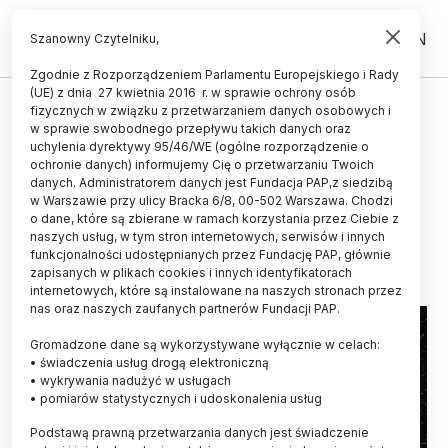
PL
EN
Szanowny Czytelniku,
Zgodnie z Rozporządzeniem Parlamentu Europejskiego i Rady
(UE) z dnia 27 kwietnia 2016 r. w sprawie ochrony osób
ŚWIAT
fizycznych w związku z przetwarzaniem danych osobowych i
w sprawie swobodnego przepływu takich danych oraz
Planetoida 33 Polyhymnia może
uchylenia dyrektywy 95/46/WE (ogólne rozporządzenie o
zawierać superciężkie pierwiastki
ochronie danych) informujemy Cię o przetwarzaniu Twoich
danych. Administratorem danych jest Fundacja PAP,z siedzibą
nieznane na Ziemi
w Warszawie przy ulicy Bracka 6/8, 00-502 Warszawa. Chodzi
o dane, które są zbierane w ramach korzystania przez Ciebie z
16.10.2023
aktualizacja: 16.10.2023
naszych usług, w tym stron internetowych, serwisów i innych
2 minuty czytania
funkcjonalności udostępnianych przez Fundację PAP, głównie
zapisanych w plikach cookies i innych identyfikatorach
internetowych, które są instalowane na naszych stronach przez
nas oraz naszych zaufanych partnerów Fundacji PAP.
Gromadzone dane są wykorzystywane wyłącznie w celach:
• świadczenia usług drogą elektroniczną
• wykrywania nadużyć w usługach
• pomiarów statystycznych i udoskonalenia usług
Podstawą prawną przetwarzania danych jest świadczenie