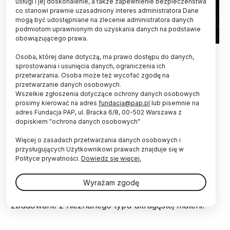
usługi i jej doskonalenie, a także zapewnienie bezpieczeństwa
co stanowi prawnie uzasadniony interes administratora Dane
mogą być udostępniane na zlecenie administratora danych
podmiotom uprawnionym do uzyskania danych na podstawie
obowiązującego prawa.
Fot. Adobe Stock
Osoba, której dane dotyczą, ma prawo dostępu do danych,
sprostowania i usunięcia danych, ograniczenia ich
Planetoida 33 Polyhymnia może zawierać
przetwarzania. Osoba może też wycofać zgodę na
superciężkie pierwiastki nieznane na Ziemi.
przetwarzanie danych osobowych.
Przewidywania dotyczące ich zachowania mogą
Wszelkie zgłoszenia dotyczące ochrony danych osobowych
pomóc w wyjaśnieniu budowy gęstych planetoid.
prosimy kierować na adres
fundacja@pap.pl
lub pisemnie na
Publikacja analizująca ten temat ukazała się w
adres Fundacja PAP, ul. Bracka 6/8, 00-502 Warszawa z
dopiskiem "ochrona danych osobowych"
czasopiśmie naukowym „European Physicsal
Journal Plus”.
Więcej o zasadach przetwarzania danych osobowych i
przysługujących Użytkownikowi prawach znajduje się w
Polityce prywatności.
Dowiedz się więcej.
W przypadku niektórych planetoid (asteroid), ich
zmierzone gęstości są większe, niż mogłyby być dla
Wyrażam zgodę
najcięższych pierwiastków znanych na Ziemi. To
może sugerować, że przynajmniej częściowo są
zbudowane z nieznanego typu ultragęstej materii.