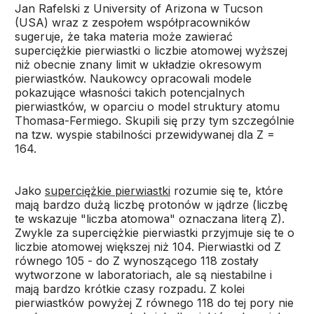
Jan Rafelski z University of Arizona w Tucson
(USA) wraz z zespołem współpracowników
sugeruje, że taka materia może zawierać
superciężkie pierwiastki o liczbie atomowej wyższej
niż obecnie znany limit w układzie okresowym
pierwiastków. Naukowcy opracowali modele
pokazujące własności takich potencjalnych
pierwiastków, w oparciu o model struktury atomu
Thomasa-Fermiego. Skupili się przy tym szczególnie
na tzw. wyspie stabilności przewidywanej dla Z =
164.
Jako
superciężkie pierwiastki
rozumie się te, które
mają bardzo dużą liczbę protonów w jądrze (liczbę
te wskazuje "liczba atomowa" oznaczana literą Z).
Zwykle za superciężkie pierwiastki przyjmuje się te o
liczbie atomowej większej niż 104. Pierwiastki od Z
równego 105 - do Z wynoszącego 118 zostały
wytworzone w laboratoriach, ale są niestabilne i
mają bardzo krótkie czasy rozpadu. Z kolei
pierwiastków powyżej Z równego 118 do tej pory nie