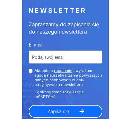
NEWSLETTER
Zapraszamy do zapisania się
do naszego newslettera
E-mail
Akceptuje
regulamin
i wyrażam
zgodę naprzetwarzanie powyższych
danych osobowych w celu
otrzymywania newslettera.