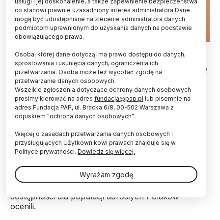
usługi i jej doskonalenie, a także zapewnienie bezpieczeństwa
co stanowi prawnie uzasadniony interes administratora Dane
mogą być udostępniane na zlecenie administratora danych
podmiotom uprawnionym do uzyskania danych na podstawie
obowiązującego prawa.
Fot. Adobe Stock
Osoba, której dane dotyczą, ma prawo dostępu do danych,
sprostowania i usunięcia danych, ograniczenia ich
U każdej osoby, która w przeszłości przebyła ospę
przetwarzania. Osoba może też wycofać zgodę na
wietrzną, może się rozwinąć półpasiec, wirusowa
przetwarzanie danych osobowych.
choroba mogąca m.in. uszkodzić słuch, czy wzrok
Wszelkie zgłoszenia dotyczące ochrony danych osobowych
– przypominają eksperci w dziedzinie chorób
prosimy kierować na adres
fundacja@pap.pl
lub pisemnie na
zakaźnych. U osób po 50-tce ryzyko
adres Fundacja PAP, ul. Bracka 6/8, 00-502 Warszawa z
dopiskiem "ochrona danych osobowych"
zachorowania wynosi około 30 proc.
Więcej o zasadach przetwarzania danych osobowych i
przysługujących Użytkownikowi prawach znajduje się w
W środę podczas spotkania prasowego z cyklu "Ze
Polityce prywatności.
Dowiedz się więcej.
Szczepień się nie wyrasta", które odbyło się w
Warszawie, specjaliści zaznaczyli, że w 2023 r. na
Wyrażam zgodę
polski rynek weszła szczepionka przeciw
półpaścowi. Teraz ważne jest zwiększenie jej
dostępności dla populacji dorosłych Polaków -
ocenili.