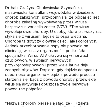
Dr hab. Grażyna Cholewińska-Szymańska,
mazowiecka konsultant wojewódzka w dziedzinie
chorób zakaźnych, przypomniała, że półpasiec jest
chorobą zakaźną wywoływaną przez wirusa
herpesvirus varicella zoster (VZV). "Ten wirus
wywołuje dwie choroby. U osoby, która pierwszy raz
styka się z wirusem, będzie to ospa wietrzna.
Choroba ta dotyczy głównie dzieci, ale i dorosłych.
Jednak przechorowanie ospy nie pozwala na
eliminację wirusa z organizmu" – podkreśliła
specjalistka. Wirus VZV ukrywa się w nerwach
czuciowych, w zwojach nerwowych
przykręgosłupowych i przez wiele lat nie daje
żadnych objawów. Dopiero, gdy dojdzie do spadku
odporności organizmu – bądź z powodu procesu
starzenia się, bądź z powodu choroby przewlekłej,
wirus się aktywuje i opuszcza zwoje nerwowe,
powodując półpaśca.
"Nazwa choroby bierze się stąd, że (...) zajęta