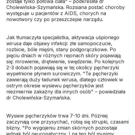
zostaje tylko połowa ciała" – podkreśliła dr
Cholewińska-Szymańska. Rozsiana postać choroby
występuje u pacjentów z AIDS, chorych na
nowotwory czy po przeszczepie narządu.
Jak tłumaczyła specjalistka, aktywacja uśpionego
wirusa daje objawy infekcji: złe samopoczucie,
rozbicie, bóle mięśni, stany podgorączkowe. Po
pięciu dniach w różnych rejonach skóry pojawiają
się: mrowienie, drętwienie, swędzenie. Po kolejnych
2-3 dobach pojawiają się w tej okolicy pęcherzyki
wypełnione płynem surowiczym. "Te pęcherzyki
zawierają duży ładunek wirusa, dlatego człowiek w
ostrym okresie wysiewu pęcherzyków jest
niezmiernie zakaźny dla innych osób" – powiedziała
dr Cholewińska-Szymańska.
Wysiew pęcherzyków trwa 7-10 dni. Później
zaczynają one przysychać, robią się strupki, czasami
blizny. "Po wygojeniu zmian skórnych pozostaje
jednak ból neuropatyczny. I na ten ból musimy