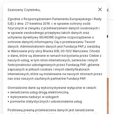
PL
EN
Szanowny Czytelniku,
Zgodnie z Rozporządzeniem Parlamentu Europejskiego i Rady
(UE) z dnia 27 kwietnia 2016 r. w sprawie ochrony osób
ZDROWIE
fizycznych w związku z przetwarzaniem danych osobowych i
w sprawie swobodnego przepływu takich danych oraz
Eksperci: nawet u 30 proc. osób po
uchylenia dyrektywy 95/46/WE (ogólne rozporządzenie o
50-tce może sie rozwinąć
ochronie danych) informujemy Cię o przetwarzaniu Twoich
danych. Administratorem danych jest Fundacja PAP,z siedzibą
półpasiec
w Warszawie przy ulicy Bracka 6/8, 00-502 Warszawa. Chodzi
o dane, które są zbierane w ramach korzystania przez Ciebie z
12.10.2023
aktualizacja: 12.10.2023
naszych usług, w tym stron internetowych, serwisów i innych
5 minut czytania
funkcjonalności udostępnianych przez Fundację PAP, głównie
zapisanych w plikach cookies i innych identyfikatorach
internetowych, które są instalowane na naszych stronach przez
nas oraz naszych zaufanych partnerów Fundacji PAP.
Gromadzone dane są wykorzystywane wyłącznie w celach:
• świadczenia usług drogą elektroniczną
• wykrywania nadużyć w usługach
• pomiarów statystycznych i udoskonalenia usług
Podstawą prawną przetwarzania danych jest świadczenie