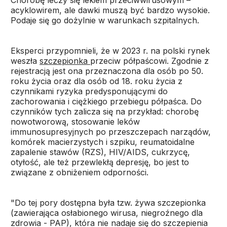
Chorobę leczy się lekiem przeciwwirusowym –
acyklowirem, ale dawki muszą być bardzo wysokie.
Podaje się go dożylnie w warunkach szpitalnych.
Eksperci przypomnieli, że w 2023 r. na polski rynek
weszła
szczepionka
przeciw półpaścowi. Zgodnie z
rejestracją jest ona przeznaczona dla osób po 50.
roku życia oraz dla osób od 18. roku życia z
czynnikami ryzyka predysponującymi do
zachorowania i ciężkiego przebiegu półpaśca. Do
czynników tych zalicza się na przykład: chorobę
nowotworową, stosowanie leków
immunosupresyjnych po przeszczepach narządów,
komórek macierzystych i szpiku, reumatoidalne
zapalenie stawów (RZS), HIV/AIDS, cukrzycę,
otyłość, ale też przewlekłą depresję, bo jest to
związane z obniżeniem odporności.
"Do tej pory dostępna była tzw. żywa szczepionka
(zawierająca osłabionego wirusa, niegroźnego dla
zdrowia - PAP), która nie nadaje się do szczepienia