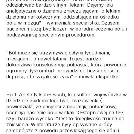
oddziaływać bardzo silnymi lekami. Dajemy leki
analgetyczne o działaniu znieczulającym, o lekkim
działaniu narkotycznym, oddziałujące na ośrodku
bólu w mózgu" – wymieniała specjalistka. Czasem
pacjenci muszą być leczeni w poradni leczenia bólu i
poddawani są specjalnym procedurom.
"Ból może się utrzymywać całymi tygodniami,
miesiącami, a nawet latami. To jest bardzo
dokuczliwa konsekwencja półpaśca, która powoduje
ogromny dyskomfort, prowadzi do bezsenności i
depresji, obniża jakość życia" – mówiła ekspertka.
Prof. Aneta Nitsch-Osuch, konsultant wojewódzka w
dziedzinie epidemiologii (woj. mazowieckie)
powiedziała, że pacjenci z neuralgią półpaścową
oceniają nasilenie bólu w skali 10-stopniowej na 6-7,
czyli bardzo wysoko. "Jest to dolegliwość trudna do
zniesienia. W literaturze były opisywane próby
samobójcze z powodu przewlekającego się bólu i