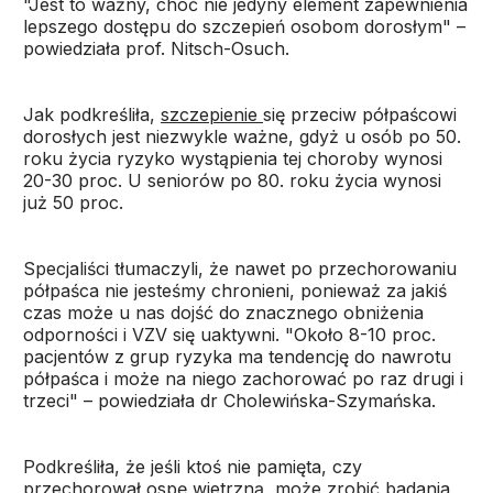
"Jest to ważny, choć nie jedyny element zapewnienia
lepszego dostępu do szczepień osobom dorosłym" –
powiedziała prof. Nitsch-Osuch.
Jak podkreśliła,
szczepienie
się przeciw półpaścowi
dorosłych jest niezwykle ważne, gdyż u osób po 50.
roku życia ryzyko wystąpienia tej choroby wynosi
20-30 proc. U seniorów po 80. roku życia wynosi
już 50 proc.
Specjaliści tłumaczyli, że nawet po przechorowaniu
półpaśca nie jesteśmy chronieni, ponieważ za jakiś
czas może u nas dojść do znacznego obniżenia
odporności i VZV się uaktywni. "Około 8-10 proc.
pacjentów z grup ryzyka ma tendencję do nawrotu
półpaśca i może na niego zachorować po raz drugi i
trzeci" – powiedziała dr Cholewińska-Szymańska.
Podkreśliła, że jeśli ktoś nie pamięta, czy
przechorował ospę wietrzną, może zrobić badania