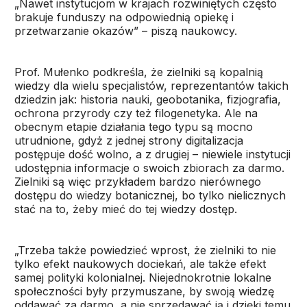
„Nawet instytucjom w krajach rozwiniętych często
brakuje funduszy na odpowiednią opiekę i
przetwarzanie okazów” – piszą naukowcy.
Prof. Mułenko podkreśla, że zielniki są kopalnią
wiedzy dla wielu specjalistów, reprezentantów takich
dziedzin jak: historia nauki, geobotanika, fizjografia,
ochrona przyrody czy też filogenetyka. Ale na
obecnym etapie działania tego typu są mocno
utrudnione, gdyż z jednej strony digitalizacja
postępuje dość wolno, a z drugiej – niewiele instytucji
udostępnia informacje o swoich zbiorach za darmo.
Zielniki są więc przykładem bardzo nierównego
dostępu do wiedzy botanicznej, bo tylko nielicznych
stać na to, żeby mieć do tej wiedzy dostęp.
„Trzeba także powiedzieć wprost, że zielniki to nie
tylko efekt naukowych dociekań, ale także efekt
samej polityki kolonialnej. Niejednokrotnie lokalne
społeczności były przymuszane, by swoją wiedzę
oddawać za darmo, a nie sprzedawać ją i dzięki temu