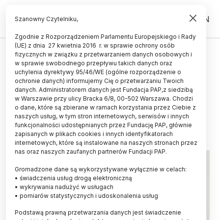
PL
EN
Szanowny Czytelniku,
Zgodnie z Rozporządzeniem Parlamentu Europejskiego i Rady
(UE) z dnia 27 kwietnia 2016 r. w sprawie ochrony osób
UCZELNIE I INSTYTUCJE
fizycznych w związku z przetwarzaniem danych osobowych i
w sprawie swobodnego przepływu takich danych oraz
Naukowcy nawołują do
uchylenia dyrektywy 95/46/WE (ogólne rozporządzenie o
dekolonializacji zbiorów
ochronie danych) informujemy Cię o przetwarzaniu Twoich
danych. Administratorem danych jest Fundacja PAP,z siedzibą
botanicznych na świecie
w Warszawie przy ulicy Bracka 6/8, 00-502 Warszawa. Chodzi
o dane, które są zbierane w ramach korzystania przez Ciebie z
19.07.2023
aktualizacja: 26.08.2023
naszych usług, w tym stron internetowych, serwisów i innych
5 minut czytania
funkcjonalności udostępnianych przez Fundację PAP, głównie
zapisanych w plikach cookies i innych identyfikatorach
Read the English version of this article
internetowych, które są instalowane na naszych stronach przez
nas oraz naszych zaufanych partnerów Fundacji PAP.
Gromadzone dane są wykorzystywane wyłącznie w celach:
• świadczenia usług drogą elektroniczną
• wykrywania nadużyć w usługach
• pomiarów statystycznych i udoskonalenia usług
Podstawą prawną przetwarzania danych jest świadczenie