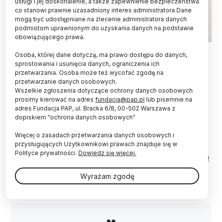
usługi i jej doskonalenie, a także zapewnienie bezpieczeństwa
co stanowi prawnie uzasadniony interes administratora Dane
mogą być udostępniane na zlecenie administratora danych
podmiotom uprawnionym do uzyskania danych na podstawie
obowiązującego prawa.
Fot. Adobe Stock
Osoba, której dane dotyczą, ma prawo dostępu do danych,
sprostowania i usunięcia danych, ograniczenia ich
Nieproporcjonalnie duża liczba okazów roślin z
przetwarzania. Osoba może też wycofać zgodę na
całego świata znajduje się w krajach europejskich
przetwarzanie danych osobowych.
oraz w USA. W 10 największych zielnikach jest 65
Wszelkie zgłoszenia dotyczące ochrony danych osobowych
mln okazów. Dziedzictwo kolonializmu kształtuje
prosimy kierować na adres
fundacja@pap.pl
lub pisemnie na
zarządzanie kolekcjami roślin i należy to zmienić –
adres Fundacja PAP, ul. Bracka 6/8, 00-502 Warszawa z
dopiskiem "ochrona danych osobowych"
powiedział PAP prof. Wiesław Mułenko z UMCS.
Więcej o zasadach przetwarzania danych osobowych i
przysługujących Użytkownikowi prawach znajduje się w
Wyniki badań zostały opublikowane na łamach
Polityce prywatności.
Dowiedz się więcej.
„Nature Human Behaviour”
. W ich opracowaniu brał
udział prof. Wiesław Mułenko z Uniwersytetu Marii
Wyrażam zgodę
Curie-Skłodowskiej w Lublinie (UMCS).