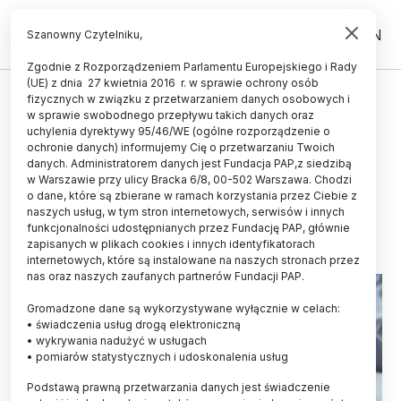
PL
EN
Szanowny Czytelniku,
Zgodnie z Rozporządzeniem Parlamentu Europejskiego i Rady
(UE) z dnia 27 kwietnia 2016 r. w sprawie ochrony osób
UCZELNIE I INSTYTUCJE
fizycznych w związku z przetwarzaniem danych osobowych i
w sprawie swobodnego przepływu takich danych oraz
Nowy Sącz/ Rusza kierunek
uchylenia dyrektywy 95/46/WE (ogólne rozporządzenie o
lekarski na Akademii Nauk
ochronie danych) informujemy Cię o przetwarzaniu Twoich
danych. Administratorem danych jest Fundacja PAP,z siedzibą
Stosowanych
w Warszawie przy ulicy Bracka 6/8, 00-502 Warszawa. Chodzi
o dane, które są zbierane w ramach korzystania przez Ciebie z
14.07.2023
aktualizacja: 14.07.2023
naszych usług, w tym stron internetowych, serwisów i innych
2 minuty czytania
funkcjonalności udostępnianych przez Fundację PAP, głównie
zapisanych w plikach cookies i innych identyfikatorach
internetowych, które są instalowane na naszych stronach przez
nas oraz naszych zaufanych partnerów Fundacji PAP.
Gromadzone dane są wykorzystywane wyłącznie w celach:
• świadczenia usług drogą elektroniczną
• wykrywania nadużyć w usługach
• pomiarów statystycznych i udoskonalenia usług
Podstawą prawną przetwarzania danych jest świadczenie