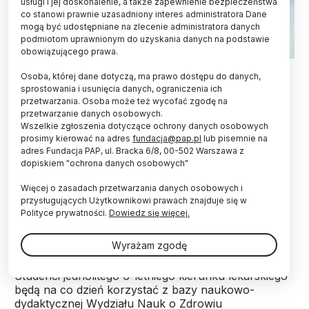
usługi i jej doskonalenie, a także zapewnienie bezpieczeństwa
co stanowi prawnie uzasadniony interes administratora Dane
mogą być udostępniane na zlecenie administratora danych
podmiotom uprawnionym do uzyskania danych na podstawie
obowiązującego prawa.
Fot. Adobe Stock
Osoba, której dane dotyczą, ma prawo dostępu do danych,
sprostowania i usunięcia danych, ograniczenia ich
Od października również na Akademii Nauk
przetwarzania. Osoba może też wycofać zgodę na
Stosowanych w Nowym Sączu rusza kierunek
przetwarzanie danych osobowych.
lekarski. Medycynę będzie mogło tu studiować 50
Wszelkie zgłoszenia dotyczące ochrony danych osobowych
osób. Przyszli lekarze będą musieli jednak
prosimy kierować na adres
fundacja@pap.pl
lub pisemnie na
dojeżdżać na zajęcia z anatomii do oddalonego o
adres Fundacja PAP, ul. Bracka 6/8, 00-502 Warszawa z
dopiskiem "ochrona danych osobowych"
260 km Radomia.
Więcej o zasadach przetwarzania danych osobowych i
przysługujących Użytkownikowi prawach znajduje się w
Jak przekazał PAP rektor nowosądeckiej uczelni dr
Polityce prywatności.
Dowiedz się więcej.
hab. Inż. Mariusz Cygnar, planowych jest 50 miejsc
na nowoutworzonym kierunku studiów.
Wyrażam zgodę
Studenci jednolitego 6-letniego kierunku lekarskiego
będą na co dzień korzystać z bazy naukowo-
dydaktycznej Wydziału Nauk o Zdrowiu