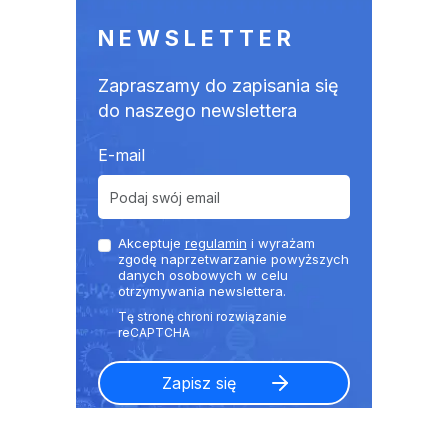
NEWSLETTER
Zapraszamy do zapisania się
do naszego newslettera
E-mail
Akceptuje
regulamin
i wyrażam
zgodę naprzetwarzanie powyższych
danych osobowych w celu
otrzymywania newslettera.