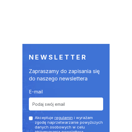
NEWSLETTER
Zapraszamy do zapisania się
do naszego newslettera
E-mail
Akceptuje
regulamin
i wyrażam
zgodę naprzetwarzanie powyższych
danych osobowych w celu
otrzymywania newslettera.