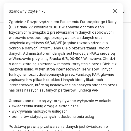
PL
EN
Szanowny Czytelniku,
Zgodnie z Rozporządzeniem Parlamentu Europejskiego i Rady
(UE) z dnia 27 kwietnia 2016 r. w sprawie ochrony osób
ŻYCIE
fizycznych w związku z przetwarzaniem danych osobowych i
w sprawie swobodnego przepływu takich danych oraz
Badacze z OPI radzą, jak
uchylenia dyrektywy 95/46/WE (ogólne rozporządzenie o
skuteczniej ostrzegać przed
ochronie danych) informujemy Cię o przetwarzaniu Twoich
danych. Administratorem danych jest Fundacja PAP,z siedzibą
katastrofami naturalnymi
w Warszawie przy ulicy Bracka 6/8, 00-502 Warszawa. Chodzi
o dane, które są zbierane w ramach korzystania przez Ciebie z
13.07.2023
aktualizacja: 13.07.2023
naszych usług, w tym stron internetowych, serwisów i innych
3 minuty czytania
funkcjonalności udostępnianych przez Fundację PAP, głównie
zapisanych w plikach cookies i innych identyfikatorach
internetowych, które są instalowane na naszych stronach przez
nas oraz naszych zaufanych partnerów Fundacji PAP.
Gromadzone dane są wykorzystywane wyłącznie w celach:
• świadczenia usług drogą elektroniczną
• wykrywania nadużyć w usługach
• pomiarów statystycznych i udoskonalenia usług
Podstawą prawną przetwarzania danych jest świadczenie