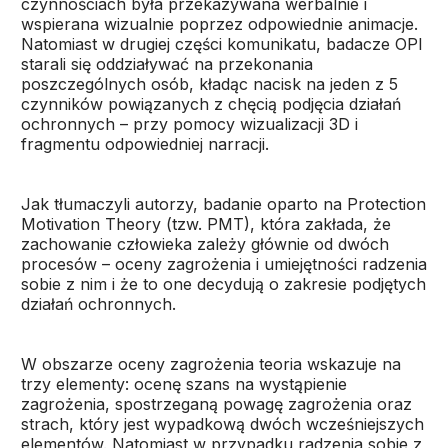
czynnościach była przekazywana werbalnie i
wspierana wizualnie poprzez odpowiednie animacje.
Natomiast w drugiej części komunikatu, badacze OPI
starali się oddziaływać na przekonania
poszczególnych osób, kładąc nacisk na jeden z 5
czynników powiązanych z chęcią podjęcia działań
ochronnych – przy pomocy wizualizacji 3D i
fragmentu odpowiedniej narracji.
Jak tłumaczyli autorzy, badanie oparto na Protection
Motivation Theory (tzw. PMT), która zakłada, że
zachowanie człowieka zależy głównie od dwóch
procesów – oceny zagrożenia i umiejętności radzenia
sobie z nim i że to one decydują o zakresie podjętych
działań ochronnych.
W obszarze oceny zagrożenia teoria wskazuje na
trzy elementy: ocenę szans na wystąpienie
zagrożenia, spostrzeganą powagę zagrożenia oraz
strach, który jest wypadkową dwóch wcześniejszych
elementów. Natomiast w przypadku radzenia sobie z