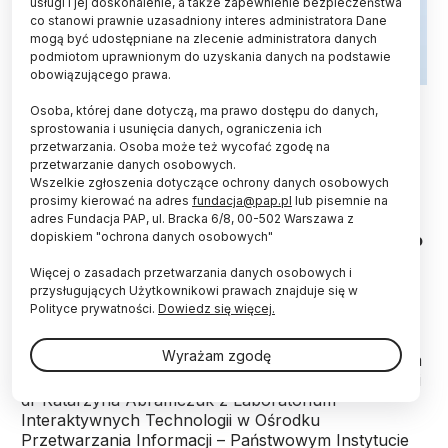
usługi i jej doskonalenie, a także zapewnienie bezpieczeństwa
co stanowi prawnie uzasadniony interes administratora Dane
mogą być udostępniane na zlecenie administratora danych
podmiotom uprawnionym do uzyskania danych na podstawie
obowiązującego prawa.
Fot. Adobe Stock
Osoba, której dane dotyczą, ma prawo dostępu do danych,
sprostowania i usunięcia danych, ograniczenia ich
Alternatywne formy przekazu np. animacje 3D
przetwarzania. Osoba może też wycofać zgodę na
oraz inna argumentacja niż tylko ta odnosząca się
przetwarzanie danych osobowych.
do wzrostu szans na wystąpienie zagrożenia –
Wszelkie zgłoszenia dotyczące ochrony danych osobowych
komunikat ostrzegawczy z takimi elementami
prosimy kierować na adres
fundacja@pap.pl
lub pisemnie na
będzie skuteczniejszy, uważają badacze z
adres Fundacja PAP, ul. Bracka 6/8, 00-502 Warszawa z
dopiskiem "ochrona danych osobowych"
Ośrodka Przetwarzania Informacji - Państwowego
Instytutu Badawczego(OPI-PIB).
Więcej o zasadach przetwarzania danych osobowych i
przysługujących Użytkownikowi prawach znajduje się w
Polityce prywatności.
Dowiedz się więcej.
Badaniem komunikatów ostrzegawczych, a
dokładnie tym, jak należy je konstruować, aby były
Wyrażam zgodę
bardziej skuteczne i przekonywały do podejmowania
działań ochronnych, zajęli się dr Grzegorz Banerski i
dr Katarzyna Abramczuk z Laboratorium
Interaktywnych Technologii w Ośrodku
Przetwarzania Informacji – Państwowym Instytucie