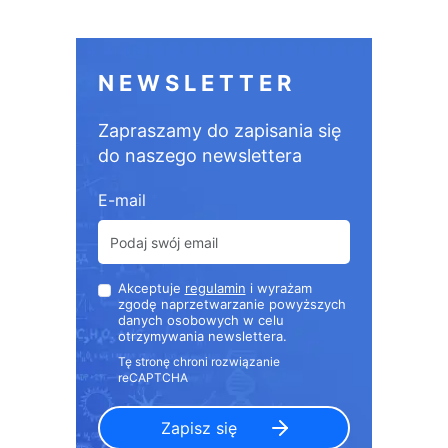
NEWSLETTER
Zapraszamy do zapisania się
do naszego newslettera
E-mail
Akceptuje
regulamin
i wyrażam
zgodę naprzetwarzanie powyższych
danych osobowych w celu
otrzymywania newslettera.