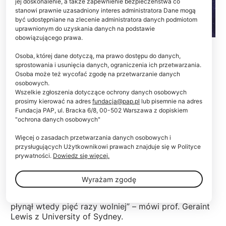
jej doskonalenie, a także zapewnienie bezpieczeństwa co
stanowi prawnie uzasadniony interes administratora Dane mogą
być udostępniane na zlecenie administratora danych podmiotom
uprawnionym do uzyskania danych na podstawie
obowiązującego prawa.
Fot. Adobe Stock
Osoba, której dane dotyczą, ma prawo dostępu do danych,
Badania kwazarów wskazują, że krótko po Wielkim
sprostowania i usunięcia danych, ograniczenia ich przetwarzania.
Osoba może też wycofać zgodę na przetwarzanie danych
Wybuchu czas we Wszechświecie płynął 5 razy
osobowych.
wolniej niż obecnie. To zgodne z teorią
Wszelkie zgłoszenia dotyczące ochrony danych osobowych
względności.
prosimy kierować na adres
fundacja@pap.pl
lub pisemnie na adres
Fundacja PAP, ul. Bracka 6/8, 00-502 Warszawa z dopiskiem
"ochrona danych osobowych"
Ogólna teoria względności Einsteina wskazuje, że w
dawnym Wszechświecie czas powinien płynąć
Więcej o zasadach przetwarzania danych osobowych i
wolniej niż dzisiaj. Udowodnienie tego umykało
przysługujących Użytkownikowi prawach znajduje się w Polityce
jednak naukowcom.
prywatności.
Dowiedz się więcej.
Wyrażam zgodę
"Spoglądając wstecz, do okresu, gdy Wszechświat
miał nieco ponad miliard lat, obserwujemy, że czas
płynął wtedy pięć razy wolniej” – mówi prof. Geraint
Lewis z University of Sydney.