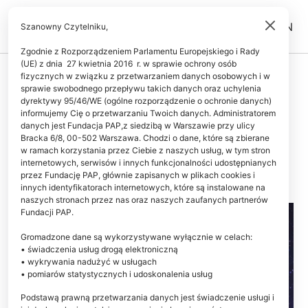
PL
EN
Szanowny Czytelniku,
Zgodnie z Rozporządzeniem Parlamentu Europejskiego i Rady
(UE) z dnia 27 kwietnia 2016 r. w sprawie ochrony osób
ŚWIAT
fizycznych w związku z przetwarzaniem danych osobowych i w
sprawie swobodnego przepływu takich danych oraz uchylenia
Czas we wczesnym Wszechświecie
dyrektywy 95/46/WE (ogólne rozporządzenie o ochronie danych)
płynął dużo wolniej
informujemy Cię o przetwarzaniu Twoich danych. Administratorem
danych jest Fundacja PAP,z siedzibą w Warszawie przy ulicy
Bracka 6/8, 00-502 Warszawa. Chodzi o dane, które są zbierane
MAREK MATACZ
w ramach korzystania przez Ciebie z naszych usług, w tym stron
08.07.2023
aktualizacja: 08.07.2023
internetowych, serwisów i innych funkcjonalności udostępnianych
2 minuty czytania
przez Fundację PAP, głównie zapisanych w plikach cookies i
innych identyfikatorach internetowych, które są instalowane na
naszych stronach przez nas oraz naszych zaufanych partnerów
Fundacji PAP.
Gromadzone dane są wykorzystywane wyłącznie w celach:
• świadczenia usług drogą elektroniczną
• wykrywania nadużyć w usługach
• pomiarów statystycznych i udoskonalenia usług
Podstawą prawną przetwarzania danych jest świadczenie usługi i