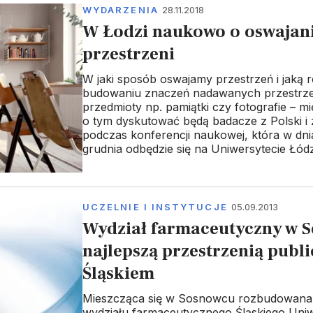
WYDARZENIA
28.11.2018
W Łodzi naukowo o oswajan
przestrzeni
W jaki sposób oswajamy przestrzeń i jaką r
budowaniu znaczeń nadawanych przestrze
przedmioty np. pamiątki czy fotografie – m
o tym dyskutować będą badacze z Polski i 
podczas konferencji naukowej, która w dni
grudnia odbędzie się na Uniwersytecie Łód
UCZELNIE I INSTYTUCJE
05.09.2013
Wydział farmaceutyczny w 
najlepszą przestrzenią publ
Śląskiem
Mieszcząca się w Sosnowcu rozbudowana 
wydziału farmaceutycznego Śląskiego Uniw