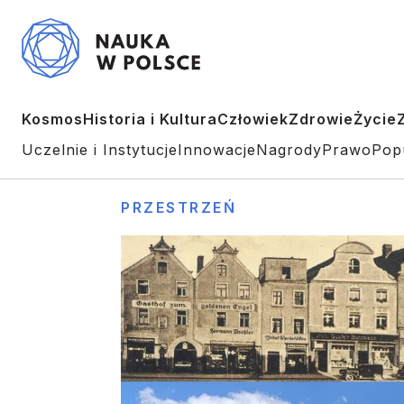
Kosmos
Historia i Kultura
Człowiek
Zdrowie
Życie
Uczelnie i Instytucje
Innowacje
Nagrody
Prawo
Pop
PRZESTRZEŃ