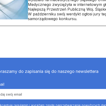
Medycznego zwyciężyła w internetowym g
Najlepszą Przestrzeń Publiczną Woj. Śląski
W październiku swój werdykt ogłosi jury te
samorządowego konkursu.
raszamy do zapisania się do naszego newslettera
ail
kceptuje
regulamin
i wyrażam zgodę naprzetwarzanie powyższych da