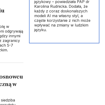
językowy – powiedziała PAP dr
Karolina Rudnicka. Dodała, że
iu
każdy z coraz doskonalszych
modeli AI ma własny styl, a
częste korzystanie z nich może
wpływać na zmiany w ludzkim
olę w
języku.
ni odgrywają
iędzy innymi
z zagranicy
ach 5-7
zkim.
Sosnowcu
iczną w
siedziba
ersytetu