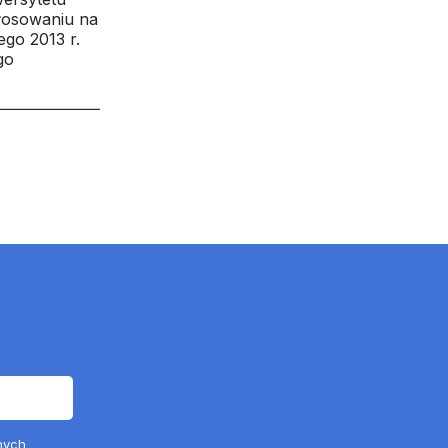
łosowaniu na
ego 2013 r.
go
nych