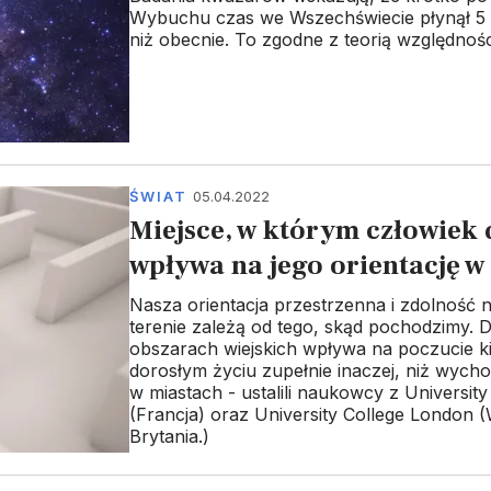
Wybuchu czas we Wszechświecie płynął 5 
niż obecnie. To zgodne z teorią względnośc
ŚWIAT
05.04.2022
Miejsce, w którym człowiek 
wpływa na jego orientację w
Nasza orientacja przestrzenna i zdolność n
terenie zależą od tego, skąd pochodzimy. 
obszarach wiejskich wpływa na poczucie k
dorosłym życiu zupełnie inaczej, niż wych
w miastach - ustalili naukowcy z University
(Francja) oraz University College London (
Brytania.)