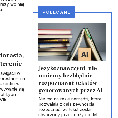
razy wolniej
i.
POLECANE
dorasta,
 terenie
Językoznawczyni: nie
awigacji w
umiemy bezbłędnie
Dorastanie na
rozpoznawać tekstów
ierunku w
owywanie się
generowanych przez AI
 of Lyon
Nie ma na razie narzędzi, które
Wlk.
pozwalają z całą pewnością
rozpoznać, że tekst został
stworzony przez duży model