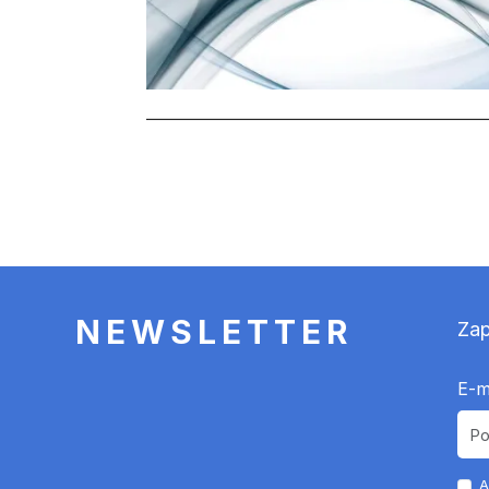
Stronicowanie
NEWSLETTER
Zap
E-m
A