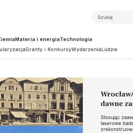
Ziemia
Materia i energia
Technologia
ularyzacja
Granty i Konkursy
Wydarzenia
Ludzie
Wrocław/
dawne za
Stosując zaaw
laserowe bada
zrekonstruowa