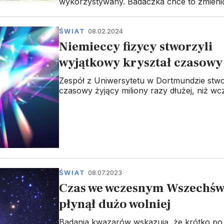
wykorzystywany. Badaczka chce to zmieni
ŚWIAT
08.02.2024
Niemieccy fizycy stworzyli
wyjątkowy kryształ czasowy
Zespół z Uniwersytetu w Dortmundzie stwo
czasowy żyjący miliony razy dłużej, niż wcz
ŚWIAT
08.07.2023
Czas we wczesnym Wszechśw
płynął dużo wolniej
Badania kwazarów wskazują, że krótko po