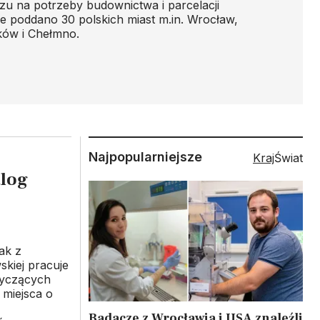
zu na potrzeby budownictwa i parcelacji
ie poddano 30 polskich miast m.in. Wrocław,
ków i Chełmno.
Najpopularniejsze
Kraj
Świat
alog
ak z
skiej pracuje
tyczących
 miejsca o
Badacze z Wrocławia i USA znaleźli