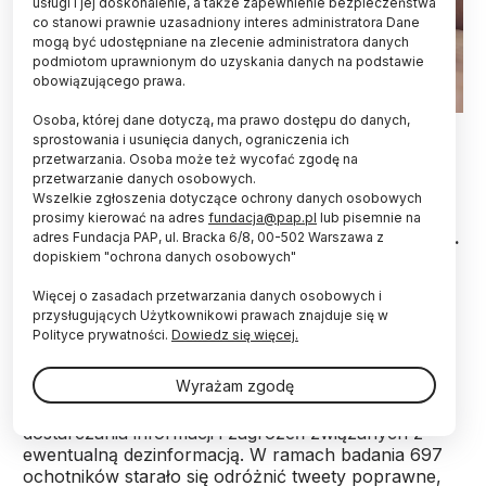
usługi i jej doskonalenie, a także zapewnienie bezpieczeństwa
co stanowi prawnie uzasadniony interes administratora Dane
mogą być udostępniane na zlecenie administratora danych
podmiotom uprawnionym do uzyskania danych na podstawie
obowiązującego prawa.
Osoba, której dane dotyczą, ma prawo dostępu do danych,
Fot. Adobe Stock
sprostowania i usunięcia danych, ograniczenia ich
przetwarzania. Osoba może też wycofać zgodę na
Szwajcarskie badanie z udziałem kilkuset
przetwarzanie danych osobowych.
ochotników dowiodło, że sztuczna inteligencja -
Wszelkie zgłoszenia dotyczące ochrony danych osobowych
taka jak Chat-GPT (3. wersja) - potrafiłaby
prosimy kierować na adres
fundacja@pap.pl
lub pisemnie na
stworzyć "doskonałe kampanie dezinformacyjne".
adres Fundacja PAP, ul. Bracka 6/8, 00-502 Warszawa z
dopiskiem "ochrona danych osobowych"
Potrafi ona zarazem generować poprawne,
wartościowe odpowiedzi na pytania
Więcej o zasadach przetwarzania danych osobowych i
użytkowników.
przysługujących Użytkownikowi prawach znajduje się w
Polityce prywatności.
Dowiedz się więcej.
Naukowcy z Uniwersytetu w Zurychu sprawdzili
Wyrażam zgodę
najnowsze modele sztucznej inteligencji (głównie
Chat-GPT) pod kątem zdolności tych systemów do
dostarczania informacji i zagrożeń związanych z
ewentualną dezinformacją. W ramach badania 697
ochotników starało się odróżnić tweety poprawne,