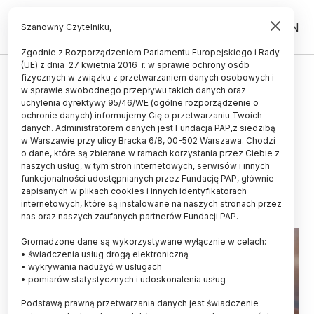
PL
EN
Szanowny Czytelniku,
Zgodnie z Rozporządzeniem Parlamentu Europejskiego i Rady
(UE) z dnia 27 kwietnia 2016 r. w sprawie ochrony osób
ŚWIAT
fizycznych w związku z przetwarzaniem danych osobowych i
w sprawie swobodnego przepływu takich danych oraz
SI dobrze informuje, ale może
uchylenia dyrektywy 95/46/WE (ogólne rozporządzenie o
także dezinformować -
ochronie danych) informujemy Cię o przetwarzaniu Twoich
danych. Administratorem danych jest Fundacja PAP,z siedzibą
potwierdzili badacze
w Warszawie przy ulicy Bracka 6/8, 00-502 Warszawa. Chodzi
o dane, które są zbierane w ramach korzystania przez Ciebie z
MAREK MATACZ
naszych usług, w tym stron internetowych, serwisów i innych
02.07.2023
aktualizacja: 02.07.2023
funkcjonalności udostępnianych przez Fundację PAP, głównie
2 minuty czytania
zapisanych w plikach cookies i innych identyfikatorach
internetowych, które są instalowane na naszych stronach przez
nas oraz naszych zaufanych partnerów Fundacji PAP.
Gromadzone dane są wykorzystywane wyłącznie w celach:
• świadczenia usług drogą elektroniczną
• wykrywania nadużyć w usługach
• pomiarów statystycznych i udoskonalenia usług
Podstawą prawną przetwarzania danych jest świadczenie