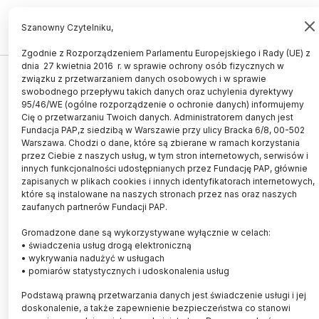
PL
EN
Szanowny Czytelniku,
Zgodnie z Rozporządzeniem Parlamentu Europejskiego i Rady (UE) z
dnia 27 kwietnia 2016 r. w sprawie ochrony osób fizycznych w
ŚWIAT
związku z przetwarzaniem danych osobowych i w sprawie
swobodnego przepływu takich danych oraz uchylenia dyrektywy
Producenci „wiecznych
95/46/WE (ogólne rozporządzenie o ochronie danych) informujemy
chemikaliów” ukrywali informacje
Cię o przetwarzaniu Twoich danych. Administratorem danych jest
Fundacja PAP,z siedzibą w Warszawie przy ulicy Bracka 6/8, 00-502
o szkodliwości tych substancji dla
Warszawa. Chodzi o dane, które są zbierane w ramach korzystania
przez Ciebie z naszych usług, w tym stron internetowych, serwisów i
zdrowia
innych funkcjonalności udostępnianych przez Fundację PAP, głównie
zapisanych w plikach cookies i innych identyfikatorach internetowych,
09.06.2023
aktualizacja: 09.06.2023
które są instalowane na naszych stronach przez nas oraz naszych
4 minuty czytania
zaufanych partnerów Fundacji PAP.
Gromadzone dane są wykorzystywane wyłącznie w celach:
• świadczenia usług drogą elektroniczną
• wykrywania nadużyć w usługach
• pomiarów statystycznych i udoskonalenia usług
Podstawą prawną przetwarzania danych jest świadczenie usługi i jej
doskonalenie, a także zapewnienie bezpieczeństwa co stanowi