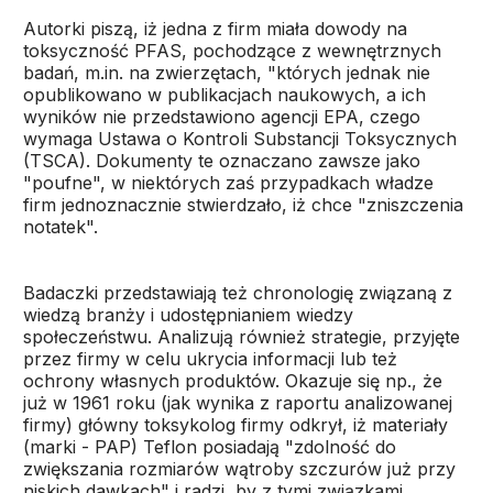
Autorki piszą, iż jedna z firm miała dowody na
toksyczność PFAS, pochodzące z wewnętrznych
badań, m.in. na zwierzętach, "których jednak nie
opublikowano w publikacjach naukowych, a ich
wyników nie przedstawiono agencji EPA, czego
wymaga Ustawa o Kontroli Substancji Toksycznych
(TSCA). Dokumenty te oznaczano zawsze jako
"poufne", w niektórych zaś przypadkach władze
firm jednoznacznie stwierdzało, iż chce "zniszczenia
notatek".
Badaczki przedstawiają też chronologię związaną z
wiedzą branży i udostępnianiem wiedzy
społeczeństwu. Analizują również strategie, przyjęte
przez firmy w celu ukrycia informacji lub też
ochrony własnych produktów. Okazuje się np., że
już w 1961 roku (jak wynika z raportu analizowanej
firmy) główny toksykolog firmy odkrył, iż materiały
(marki - PAP) Teflon posiadają "zdolność do
zwiększania rozmiarów wątroby szczurów już przy
niskich dawkach" i radzi, by z tymi związkami