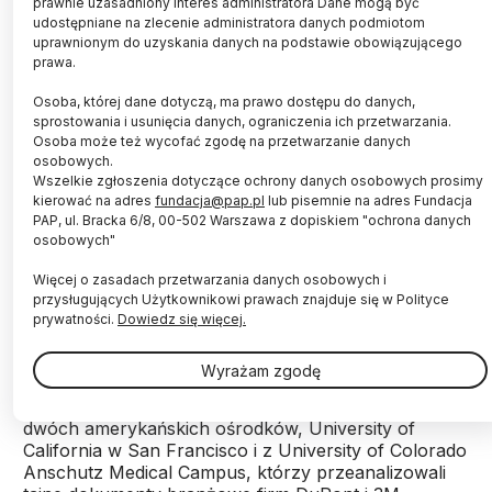
prawnie uzasadniony interes administratora Dane mogą być
udostępniane na zlecenie administratora danych podmiotom
uprawnionym do uzyskania danych na podstawie obowiązującego
prawa.
Osoba, której dane dotyczą, ma prawo dostępu do danych,
sprostowania i usunięcia danych, ograniczenia ich przetwarzania.
Fot. Adobe Stock
Osoba może też wycofać zgodę na przetwarzanie danych
osobowych.
Wszelkie zgłoszenia dotyczące ochrony danych osobowych prosimy
Przemysł chemiczny w USA posiadał badania o
kierować na adres
fundacja@pap.pl
lub pisemnie na adres Fundacja
szkodliwości powszechnie stosowanych
PAP, ul. Bracka 6/8, 00-502 Warszawa z dopiskiem "ochrona danych
związków PFAS, tzw. wiecznych chemikaliów, dla
osobowych"
zdrowia ludzi, już 21 lat przed publicznym
ujawnieniem ich działania.
Więcej o zasadach przetwarzania danych osobowych i
przysługujących Użytkownikowi prawach znajduje się w Polityce
prywatności.
Dowiedz się więcej.
Przemysł chemiczny przez lata zatajał informacje na
temat szkodliwości dla zdrowia związków
Wyrażam zgodę
chemicznych określanych skrótem PFAS, zwanych
też wiecznymi chemikaliami - twierdzą naukowcy z
dwóch amerykańskich ośrodków, University of
California w San Francisco i z University of Colorado
Anschutz Medical Campus, którzy przeanalizowali