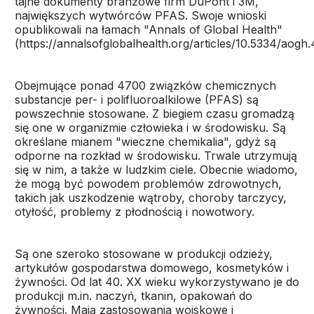
tajne dokumenty branżowe firm DuPont i 3M,
największych wytwórców PFAS. Swoje wnioski
opublikowali na łamach "Annals of Global Health"
(https://annalsofglobalhealth.org/articles/10.5334/aogh.
Obejmujące ponad 4700 związków chemicznych
substancje per- i polifluoroalkilowe (PFAS) są
powszechnie stosowane. Z biegiem czasu gromadzą
się one w organizmie człowieka i w środowisku. Są
określane mianem "wieczne chemikalia", gdyż są
odporne na rozkład w środowisku. Trwale utrzymują
się w nim, a także w ludzkim ciele. Obecnie wiadomo,
że mogą być powodem problemów zdrowotnych,
takich jak uszkodzenie wątroby, choroby tarczycy,
otyłość, problemy z płodnością i nowotwory.
Są one szeroko stosowane w produkcji odzieży,
artykułów gospodarstwa domowego, kosmetyków i
żywności. Od lat 40. XX wieku wykorzystywano je do
produkcji m.in. naczyń, tkanin, opakowań do
żywności. Mają zastosowania wojskowe i