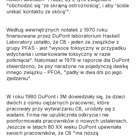
"obchodzić się 'ze skrajną ostrożnością', i aby 'ściśle
unikać kontaktu ze skórą'".
Według wewnętrznych notatek z 1970 roku
finansowane przez DuPont laboratorium Haskell
Laboratory ustaliło, że C8 - jeden ze związków z
grupy PFAS - jest "wysoce toksyczny w przypadku
wdychania i umiarkowanie toksyczny w razie
połknięcia". Natomiast w 1979 w raporcie dla DuPont
stwierdzono, że psy narażone na pojedynczą dawkę
innego związku - PFOA, "padły w dwa dni po jego
zjedzeniu".
W roku 1980 DuPont i 3M dowiedziały się, że dzieci
dwóch z ośmiu ciężarnych pracownic, które
pracowały przy wytwarzaniu C8, urodziły się z
wadami. Firma nie upubliczniła odkrycia i nie
poinformowała pracowników o nowych ustaleniach.
Jeszcze w latach 80 XX wieku DuPont upewniała
swoich pracowników, że C8 "ma niższą