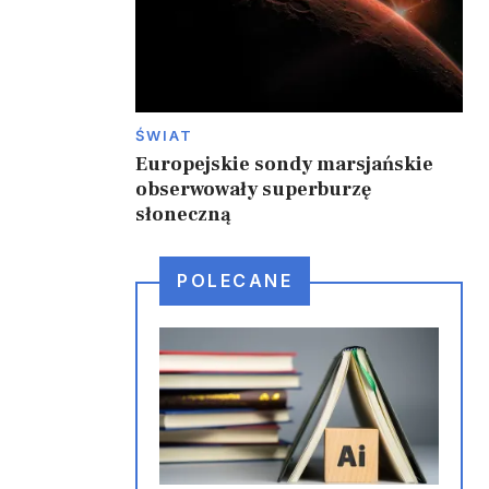
ŚWIAT
Europejskie sondy marsjańskie
obserwowały superburzę
słoneczną
POLECANE