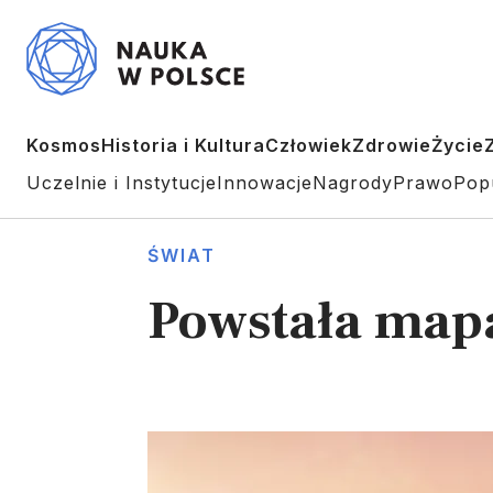
Kosmos
Historia i Kultura
Człowiek
Zdrowie
Życie
Uczelnie i Instytucje
Innowacje
Nagrody
Prawo
Pop
ŚWIAT
Powstała mapa