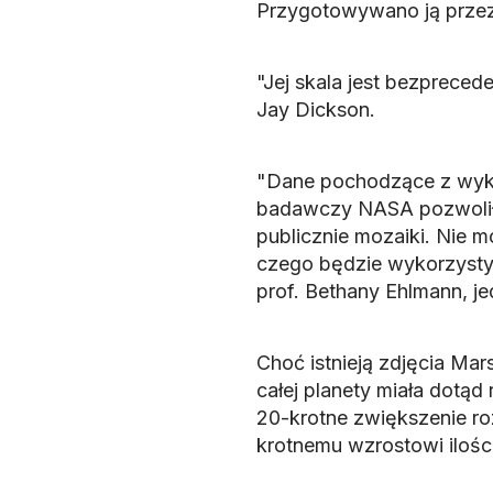
Przygotowywano ją przez 
"Jej skala jest bezprece
Jay Dickson.
"Dane pochodzące z wyko
badawczy NASA pozwolił n
publicznie mozaiki. Nie 
czego będzie wykorzysty
prof. Bethany Ehlmann, je
Choć istnieją zdjęcia Mar
całej planety miała dotąd
20-krotne zwiększenie ro
krotnemu wzrostowi ilośc