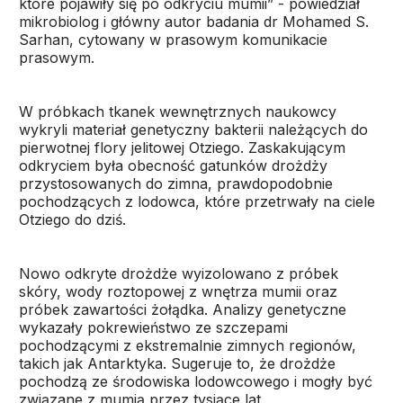
które pojawiły się po odkryciu mumii” - powiedział
mikrobiolog i główny autor badania dr Mohamed S.
Sarhan, cytowany w prasowym komunikacie
prasowym.
W próbkach tkanek wewnętrznych naukowcy
wykryli materiał genetyczny bakterii należących do
pierwotnej flory jelitowej Otziego. Zaskakującym
odkryciem była obecność gatunków drożdży
przystosowanych do zimna, prawdopodobnie
pochodzących z lodowca, które przetrwały na ciele
Otziego do dziś.
Nowo odkryte drożdże wyizolowano z próbek
skóry, wody roztopowej z wnętrza mumii oraz
próbek zawartości żołądka. Analizy genetyczne
wykazały pokrewieństwo ze szczepami
pochodzącymi z ekstremalnie zimnych regionów,
takich jak Antarktyka. Sugeruje to, że drożdże
pochodzą ze środowiska lodowcowego i mogły być
związane z mumią przez tysiące lat.