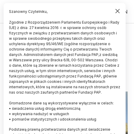
PL
EN
Szanowny Czytelniku,
Zgodnie z Rozporządzeniem Parlamentu Europejskiego i Rady
(UE) z dnia 27 kwietnia 2016 r. w sprawie ochrony osób
ŚWIAT
fizycznych w związku z przetwarzaniem danych osobowych i
w sprawie swobodnego przepływu takich danych oraz
Odporne na skrajne zimno
uchylenia dyrektywy 95/46/WE (ogólne rozporządzenie o
drożdże przetrwały w
ochronie danych) informujemy Cię o przetwarzaniu Twoich
danych. Administratorem danych jest Fundacja PAP,z siedzibą
mikrobiomie Otziego
w Warszawie przy ulicy Bracka 6/8, 00-502 Warszawa. Chodzi
o dane, które są zbierane w ramach korzystania przez Ciebie z
08.06.2026
aktualizacja: 08.06.2026
naszych usług, w tym stron internetowych, serwisów i innych
2 minuty czytania
funkcjonalności udostępnianych przez Fundację PAP, głównie
zapisanych w plikach cookies i innych identyfikatorach
internetowych, które są instalowane na naszych stronach przez
nas oraz naszych zaufanych partnerów Fundacji PAP.
Gromadzone dane są wykorzystywane wyłącznie w celach:
• świadczenia usług drogą elektroniczną
• wykrywania nadużyć w usługach
• pomiarów statystycznych i udoskonalenia usług
Podstawą prawną przetwarzania danych jest świadczenie