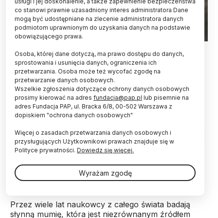
usługi i jej doskonalenie, a także zapewnienie bezpieczeństwa
co stanowi prawnie uzasadniony interes administratora Dane
mogą być udostępniane na zlecenie administratora danych
podmiotom uprawnionym do uzyskania danych na podstawie
obowiązującego prawa.
EPA/ROBERT PARIGGER 28.02.2011
Osoba, której dane dotyczą, ma prawo dostępu do danych,
sprostowania i usunięcia danych, ograniczenia ich
Na ciele Otziego, słynnego Człowieka Lodu,
przetwarzania. Osoba może też wycofać zgodę na
obecne są odporne na zimno drożdże.
przetwarzanie danych osobowych.
Mikroorganizmy te mogą towarzyszyć mumii od
Wszelkie zgłoszenia dotyczące ochrony danych osobowych
ponad 5300 lat i przetrwały na ciele mężczyzny z
prosimy kierować na adres
fundacja@pap.pl
lub pisemnie na
neolitu do dziś.
adres Fundacja PAP, ul. Bracka 6/8, 00-502 Warszawa z
dopiskiem "ochrona danych osobowych"
Więcej o zasadach przetwarzania danych osobowych i
Otzi, zwany również Człowiekiem Lodu, żył ok. 5300
przysługujących Użytkownikowi prawach znajduje się w
lat temu. Mierzył niecałe 160 cm wzrostu, zmarł w
Polityce prywatności.
Dowiedz się więcej.
wieku 40-50 lat od ran. W 1991 roku na wysokości
3210 m n.p.m. dwójka niemieckich turystów znalazła
Wyrażam zgodę
go w Alpach Otztalskich (stąd pochodzi jego imię).
Przez wiele lat naukowcy z całego świata badają
słynną mumię, która jest niezrównanym źródłem