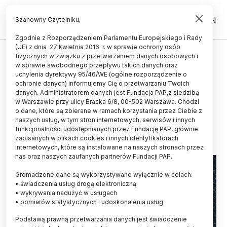
PL
EN
Szanowny Czytelniku,
Zgodnie z Rozporządzeniem Parlamentu Europejskiego i Rady
(UE) z dnia 27 kwietnia 2016 r. w sprawie ochrony osób
POPULARYZACJA
fizycznych w związku z przetwarzaniem danych osobowych i
w sprawie swobodnego przepływu takich danych oraz
Zakończyliśmy prezentację
uchylenia dyrektywy 95/46/WE (ogólne rozporządzenie o
finalistów konkursu
ochronie danych) informujemy Cię o przetwarzaniu Twoich
danych. Administratorem danych jest Fundacja PAP,z siedzibą
Popularyzator Nauki 2022
w Warszawie przy ulicy Bracka 6/8, 00-502 Warszawa. Chodzi
o dane, które są zbierane w ramach korzystania przez Ciebie z
02.12.2022
aktualizacja: 02.12.2022
naszych usług, w tym stron internetowych, serwisów i innych
2 minuty czytania
funkcjonalności udostępnianych przez Fundację PAP, głównie
zapisanych w plikach cookies i innych identyfikatorach
internetowych, które są instalowane na naszych stronach przez
nas oraz naszych zaufanych partnerów Fundacji PAP.
Gromadzone dane są wykorzystywane wyłącznie w celach:
• świadczenia usług drogą elektroniczną
• wykrywania nadużyć w usługach
• pomiarów statystycznych i udoskonalenia usług
Podstawą prawną przetwarzania danych jest świadczenie