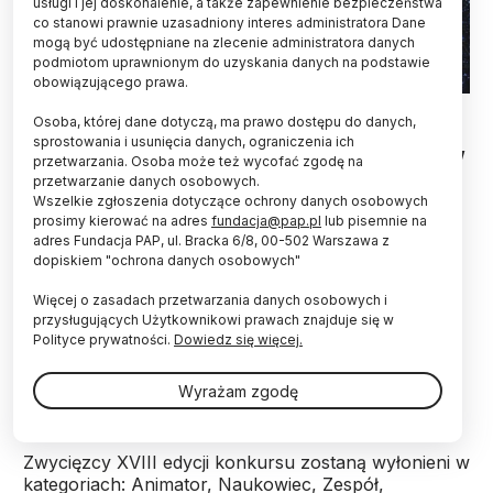
usługi i jej doskonalenie, a także zapewnienie bezpieczeństwa
co stanowi prawnie uzasadniony interes administratora Dane
mogą być udostępniane na zlecenie administratora danych
podmiotom uprawnionym do uzyskania danych na podstawie
obowiązującego prawa.
Fot. Adobe Stock
Osoba, której dane dotyczą, ma prawo dostępu do danych,
sprostowania i usunięcia danych, ograniczenia ich
Zakończyliśmy prezentację sylwetek kandydatów
przetwarzania. Osoba może też wycofać zgodę na
nominowanych do nagrody Popularyzator Nauki
przetwarzanie danych osobowych.
2022. Uroczystość, podczas której poznamy
Wszelkie zgłoszenia dotyczące ochrony danych osobowych
zwycięzców konkursu, odbędzie się 9 grudnia w
prosimy kierować na adres
fundacja@pap.pl
lub pisemnie na
Warszawie.
adres Fundacja PAP, ul. Bracka 6/8, 00-502 Warszawa z
dopiskiem "ochrona danych osobowych"
Więcej o zasadach przetwarzania danych osobowych i
Od 7 listopada na łamach serwisu Nauka w Polsce
przysługujących Użytkownikowi prawach znajduje się w
zaprezentowaliśmy działalność 17 kandydatów
Polityce prywatności.
Dowiedz się więcej.
nominowanych do nagrody Popularyzator Nauki
2022. Laureatów poznamy w piątek 9 grudnia,
Wyrażam zgodę
podczas gali w Warszawie.
Zwycięzcy XVIII edycji konkursu zostaną wyłonieni w
kategoriach: Animator, Naukowiec, Zespół,