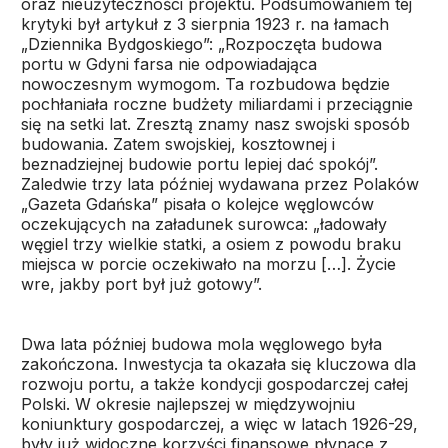
oraz nieużyteczności projektu. Podsumowaniem tej
krytyki był artykuł z 3 sierpnia 1923 r. na łamach
„Dziennika Bydgoskiego”: „Rozpoczęta budowa
portu w Gdyni farsa nie odpowiadająca
nowoczesnym wymogom. Ta rozbudowa będzie
pochłaniała roczne budżety miliardami i przeciągnie
się na setki lat. Zresztą znamy nasz swojski sposób
budowania. Zatem swojskiej, kosztownej i
beznadziejnej budowie portu lepiej dać spokój”.
Zaledwie trzy lata później wydawana przez Polaków
„Gazeta Gdańska” pisała o kolejce węglowców
oczekujących na załadunek surowca: „ładowały
węgiel trzy wielkie statki, a osiem z powodu braku
miejsca w porcie oczekiwało na morzu […]. Życie
wre, jakby port był już gotowy”.
Dwa lata później budowa mola węglowego była
zakończona. Inwestycja ta okazała się kluczowa dla
rozwoju portu, a także kondycji gospodarczej całej
Polski. W okresie najlepszej w międzywojniu
koniunktury gospodarczej, a więc w latach 1926-29,
były już widoczne korzyści finansowe płynące z