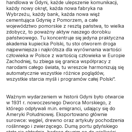
handlowa w Gdyni, każde ulepszenie komunikacji,
każdy nowy okręt, każda nowa fabryka na
Wybrzeżu, każdy bank, każda nowa więź
cementująca Gdynię z Pomorzem, a całe
województwo pomorskie z resztą państwa, to wielka
zdobycz, to poważny aktyw naszego dorobku
państwowego. Tu koncentruje się jedyna praktyczna
akademia kupiecka Polski, tu stoi otworem droga
najpewniejsza i najkrótsza dla wyrównania wartości
człowieka w Polsce z wartością człowieka w Europie
Zachodniej, tu zbiega się granica współpracy z
narodami całego świata, tu wreszcie harmonizują się
automatycznie wszystkie różnice poglądów,
wszystkie starcia myśli i programów całej Polski”.
Ważnym wydarzeniem w historii Gdyni było otwarcie
w 1931 r. nowoczesnego Dworca Morskiego, z
którego odpływali m.in. emigranci, udający się do
Ameryki Południowej. Eksportowano głównie
surowce: węgiel, drewno oraz artykuły pochodzenia
roślinnego i zwierzęcego. Dumą portu gdyńskiego