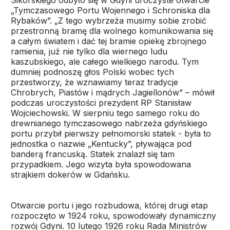
Sikorskiego odbyło się w Gdyni uroczyste otwarcie
„Tymczasowego Portu Wojennego i Schroniska dla
Rybaków”. „Z tego wybrzeża musimy sobie zrobić
przestronną bramę dla wolnego komunikowania się
a całym światem i dać tej bramie opiekę zbrojnego
ramienia, już nie tylko dla wiernego ludu
kaszubskiego, ale całego wielkiego narodu. Tym
dumniej podnoszę głos Polski wobec tych
przestworzy, że wznawiamy teraz tradycje
Chrobrych, Piastów i mądrych Jagiellonów” – mówił
podczas uroczystości prezydent RP Stanisław
Wojciechowski. W sierpniu tego samego roku do
drewnianego tymczasowego nabrzeża gdyńskiego
portu przybił pierwszy pełnomorski statek - była to
jednostka o nazwie „Kentucky”, pływająca pod
banderą francuską. Statek znalazł się tam
przypadkiem. Jego wizyta była spowodowana
strajkiem dokerów w Gdańsku.
Otwarcie portu i jego rozbudowa, której drugi etap
rozpoczęto w 1924 roku, spowodowały dynamiczny
rozwój Gdyni. 10 lutego 1926 roku Rada Ministrów