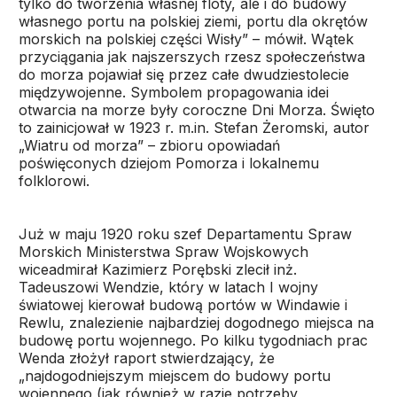
tylko do tworzenia własnej floty, ale i do budowy
własnego portu na polskiej ziemi, portu dla okrętów
morskich na polskiej części Wisły” – mówił. Wątek
przyciągania jak najszerszych rzesz społeczeństwa
do morza pojawiał się przez całe dwudziestolecie
międzywojenne. Symbolem propagowania idei
otwarcia na morze były coroczne Dni Morza. Święto
to zainicjował w 1923 r. m.in. Stefan Żeromski, autor
„Wiatru od morza” – zbioru opowiadań
poświęconych dziejom Pomorza i lokalnemu
folklorowi.
Już w maju 1920 roku szef Departamentu Spraw
Morskich Ministerstwa Spraw Wojskowych
wiceadmirał Kazimierz Porębski zlecił inż.
Tadeuszowi Wendzie, który w latach I wojny
światowej kierował budową portów w Windawie i
Rewlu, znalezienie najbardziej dogodnego miejsca na
budowę portu wojennego. Po kilku tygodniach prac
Wenda złożył raport stwierdzający, że
„najdogodniejszym miejscem do budowy portu
wojennego (jak również w razie potrzeby