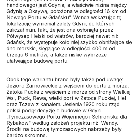
handlowego) jest Gdynia, a właściwie nizina między
Gdynią a Oksywą, położona w odległości 16 km od
Nowego Portu w Gdańsku”. Wenda wskazując tę
lokalizację wymieniał zalety Gdyni, do których
zaliczał m.in. fakt, że jest ona osłonięta przez
Półwysep Helski od wiatrów, bardziej nawet niż
Gdańsk, że występuje koło niej szybko obniżające się
dno morskie, sięgające w odległości 400 m od
brzegu 6 metrów, a także niskie wybrzeże
ułatwiające budowę portu.
Obok tego wariantu brane były także pod uwagę:
Jezioro Żarnowieckie z wejściem do portu z morza,
Zatoka Pucka z wejściem z morza od strony Wielkiej
Wsi, Puck, Rewa, wielki port w Zatoce Puckiej, Hel
oraz Tczew z kanałem. Jesienią 1920 roku rząd
polski podjął decyzję o budowie w Gdyni
„Tymczasowego Portu Wojennego i Schroniska dla
Rybaków” według założeń projektu inż. Wendy.
Środki na budowę tymczasowych nabrzeży były
bardzo skromne.