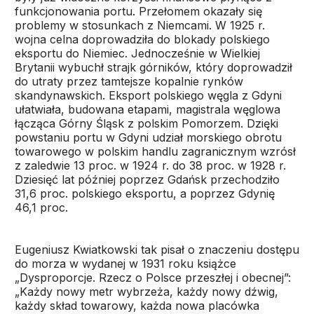
funkcjonowania portu. Przełomem okazały się
problemy w stosunkach z Niemcami. W 1925 r.
wojna celna doprowadziła do blokady polskiego
eksportu do Niemiec. Jednocześnie w Wielkiej
Brytanii wybuchł strajk górników, który doprowadził
do utraty przez tamtejsze kopalnie rynków
skandynawskich. Eksport polskiego węgla z Gdyni
ułatwiała, budowana etapami, magistrala węglowa
łącząca Górny Śląsk z polskim Pomorzem. Dzięki
powstaniu portu w Gdyni udział morskiego obrotu
towarowego w polskim handlu zagranicznym wzrósł
z zaledwie 13 proc. w 1924 r. do 38 proc. w 1928 r.
Dziesięć lat później poprzez Gdańsk przechodziło
31,6 proc. polskiego eksportu, a poprzez Gdynię
46,1 proc.
Eugeniusz Kwiatkowski tak pisał o znaczeniu dostępu
do morza w wydanej w 1931 roku książce
„Dysproporcje. Rzecz o Polsce przeszłej i obecnej”:
„Każdy nowy metr wybrzeża, każdy nowy dźwig,
każdy skład towarowy, każda nowa placówka