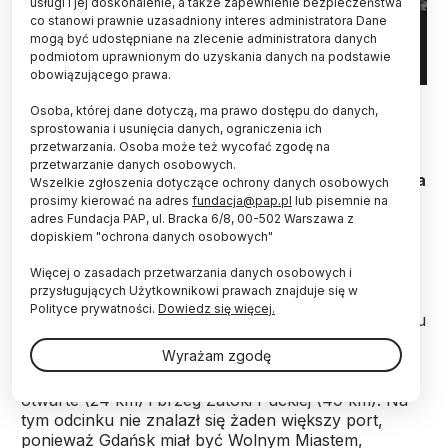
usługi i jej doskonalenie, a także zapewnienie bezpieczeństwa
co stanowi prawnie uzasadniony interes administratora Dane
mogą być udostępniane na zlecenie administratora danych
podmiotom uprawnionym do uzyskania danych na podstawie
obowiązującego prawa.
Gdynia ok.1923 roku. PAP/Reprodukcja Jakub Grelowski
Osoba, której dane dotyczą, ma prawo dostępu do danych,
sprostowania i usunięcia danych, ograniczenia ich
100 lat temu, 23 września 1922 r. Sejm przyjął
przetwarzania. Osoba może też wycofać zgodę na
ustawę upoważniającą rząd do budowy portu
przetwarzanie danych osobowych.
morskiego w Gdyni. W ciągu kilkunastu lat rybacka
Wszelkie zgłoszenia dotyczące ochrony danych osobowych
osada przekształciła się w jeden z
prosimy kierować na adres
fundacja@pap.pl
lub pisemnie na
najnowocześniejszych portów Europy, wokół
adres Fundacja PAP, ul. Bracka 6/8, 00-502 Warszawa z
dopiskiem "ochrona danych osobowych"
którego powstało miasto liczące ponad 120 tys.
mieszkańców.
Więcej o zasadach przetwarzania danych osobowych i
przysługujących Użytkownikowi prawach znajduje się w
Polityce prywatności.
Dowiedz się więcej.
Po zakończeniu I wojny światowej, na mocy Traktatu
Wersalskiego Polska uzyskała dostęp do Morza
Wyrażam zgodę
Bałtyckiego na odcinku 147 km, w skład którego
wchodził brzeg Półwyspu Helskiego (74 km), morze
otwarte (24 km) i brzeg Zatoki Puckiej (49 km). Na
tym odcinku nie znalazł się żaden większy port,
ponieważ Gdańsk miał być Wolnym Miastem,