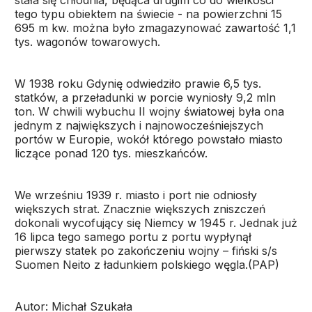
stała się chłodnia, będąca drugim co do wielkości
tego typu obiektem na świecie - na powierzchni 15
695 m kw. można było zmagazynować zawartość 1,1
tys. wagonów towarowych.
W 1938 roku Gdynię odwiedziło prawie 6,5 tys.
statków, a przeładunki w porcie wyniosły 9,2 mln
ton. W chwili wybuchu II wojny światowej była ona
jednym z największych i najnowocześniejszych
portów w Europie, wokół którego powstało miasto
liczące ponad 120 tys. mieszkańców.
We wrześniu 1939 r. miasto i port nie odniosły
większych strat. Znacznie większych zniszczeń
dokonali wycofujący się Niemcy w 1945 r. Jednak już
16 lipca tego samego portu z portu wypłynął
pierwszy statek po zakończeniu wojny – fiński s/s
Suomen Neito z ładunkiem polskiego węgla.(PAP)
Autor: Michał Szukała