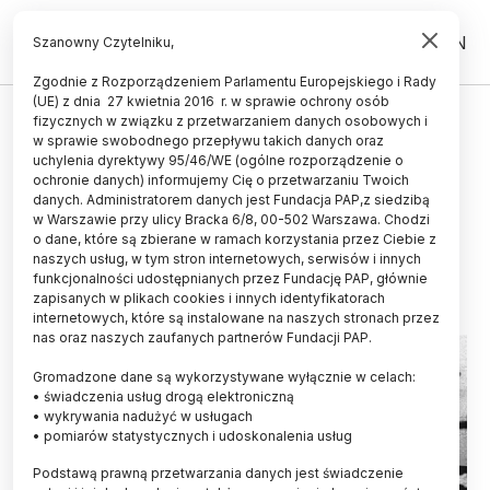
PL
EN
Szanowny Czytelniku,
Zgodnie z Rozporządzeniem Parlamentu Europejskiego i Rady
(UE) z dnia 27 kwietnia 2016 r. w sprawie ochrony osób
HISTORIA I KULTURA
fizycznych w związku z przetwarzaniem danych osobowych i
w sprawie swobodnego przepływu takich danych oraz
100 lat temu Sejm Ustawodawczy
uchylenia dyrektywy 95/46/WE (ogólne rozporządzenie o
podjął decyzję o budowie portu w
ochronie danych) informujemy Cię o przetwarzaniu Twoich
danych. Administratorem danych jest Fundacja PAP,z siedzibą
Gdyni
w Warszawie przy ulicy Bracka 6/8, 00-502 Warszawa. Chodzi
o dane, które są zbierane w ramach korzystania przez Ciebie z
23.09.2022
aktualizacja: 23.09.2022
naszych usług, w tym stron internetowych, serwisów i innych
7 minut czytania
funkcjonalności udostępnianych przez Fundację PAP, głównie
zapisanych w plikach cookies i innych identyfikatorach
internetowych, które są instalowane na naszych stronach przez
nas oraz naszych zaufanych partnerów Fundacji PAP.
Gromadzone dane są wykorzystywane wyłącznie w celach:
• świadczenia usług drogą elektroniczną
• wykrywania nadużyć w usługach
• pomiarów statystycznych i udoskonalenia usług
Podstawą prawną przetwarzania danych jest świadczenie