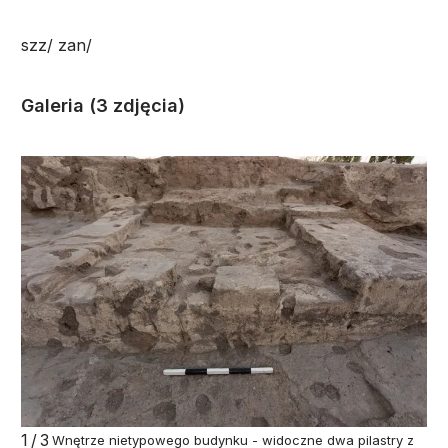
szz/ zan/
Galeria (3 zdjęcia)
1/3
Wnętrze nietypowego budynku - widoczne dwa pilastry z