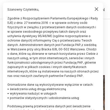
PL
EN
Szanowny Czytelniku,
Zgodnie z Rozporządzeniem Parlamentu Europejskiego i Rady
(UE) z dnia 27 kwietnia 2016 r. w sprawie ochrony osób
HISTORIA I KULTURA
fizycznych w związku z przetwarzaniem danych osobowych i
w sprawie swobodnego przepływu takich danych oraz
Turcja/ Polscy archeolodzy
uchylenia dyrektywy 95/46/WE (ogólne rozporządzenie o
odkryli nietypowy budynek
ochronie danych) informujemy Cię o przetwarzaniu Twoich
danych. Administratorem danych jest Fundacja PAP,z siedzibą
sprzed ponad 8 tys. lat
w Warszawie przy ulicy Bracka 6/8, 00-502 Warszawa. Chodzi
o dane, które są zbierane w ramach korzystania przez Ciebie z
22.09.2022
aktualizacja: 28.09.2022
naszych usług, w tym stron internetowych, serwisów i innych
3 minuty czytania
funkcjonalności udostępnianych przez Fundację PAP, głównie
zapisanych w plikach cookies i innych identyfikatorach
Read the English version of this article
internetowych, które są instalowane na naszych stronach przez
nas oraz naszych zaufanych partnerów Fundacji PAP.
Gromadzone dane są wykorzystywane wyłącznie w celach:
• świadczenia usług drogą elektroniczną
• wykrywania nadużyć w usługach
• pomiarów statystycznych i udoskonalenia usług
Podstawą prawną przetwarzania danych jest świadczenie