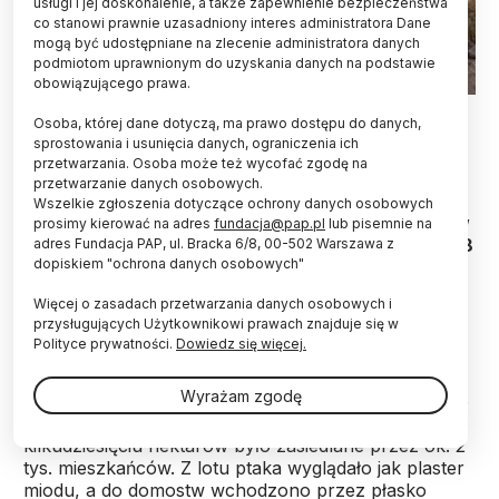
usługi i jej doskonalenie, a także zapewnienie bezpieczeństwa
co stanowi prawnie uzasadniony interes administratora Dane
mogą być udostępniane na zlecenie administratora danych
podmiotom uprawnionym do uzyskania danych na podstawie
obowiązującego prawa.
Widok całego budynku z lotu ptaka Fot. Mateusz Dembowiak
Osoba, której dane dotyczą, ma prawo dostępu do danych,
sprostowania i usunięcia danych, ograniczenia ich
Dużą budowlę wykonaną z cegieł mułowych, w
przetwarzania. Osoba może też wycofać zgodę na
której spotykali się mieszkańcy jednego z
przetwarzanie danych osobowych.
najstarszych miast świata, odkryli polscy
Wszelkie zgłoszenia dotyczące ochrony danych osobowych
archeolodzy w Çatalhöyük w centralnej Anatolii w
prosimy kierować na adres
fundacja@pap.pl
lub pisemnie na
Turcji. Powstała pod koniec jego istnienia, ponad 8
adres Fundacja PAP, ul. Bracka 6/8, 00-502 Warszawa z
dopiskiem "ochrona danych osobowych"
tys. lat temu.
Więcej o zasadach przetwarzania danych osobowych i
przysługujących Użytkownikowi prawach znajduje się w
Çatalhöyük, stanowisko archeologiczne położone w
Polityce prywatności.
Dowiedz się więcej.
centralnej Turcji, było zamieszkiwane nieprzerwanie
przez niemal 1200 lat - pomiędzy 7100 a 5950
Wyrażam zgodę
rokiem p.n.e. Szacuje się, że w okresie największego
rozkwitu gęsto zabudowane osiedle o powierzchni
kilkudziesięciu hektarów było zasiedlane przez ok. 2
tys. mieszkańców. Z lotu ptaka wyglądało jak plaster
miodu, a do domostw wchodzono przez płasko