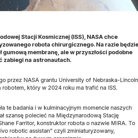
odowej Stacji Kosmicznej (ISS), NASA chce
yzowanego robota chirurgicznego. Na razie będzi
ł gumową membranę, ale w przyszłości podobne
zabiegi na astronautach.
 przez NASA grantu University of Nebraska-Lincol
 robotem, który w 2024 roku ma trafić na ISS.
a te badania i w kulminacyjnym momencie naszych
ał szansę polecieć na Międzynarodową Stację
hane Farritor, konstruktor robota o nazwie MIRA. To
vivo robotic assistan” czyli zminiaturyzowany,