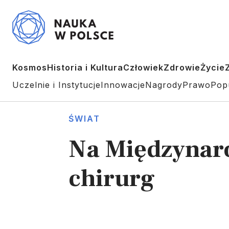
Kosmos
Historia i Kultura
Człowiek
Zdrowie
Życie
Uczelnie i Instytucje
Innowacje
Nagrody
Prawo
Pop
ŚWIAT
Na Międzynaro
chirurg