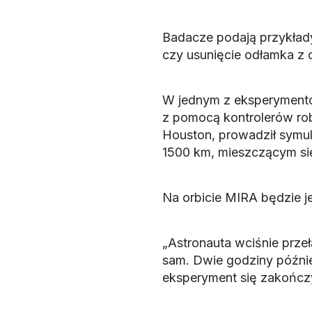
Badacze podają przykłady
czy usunięcie odłamka z c
W jednym z eksperyment
z pomocą kontrolerów ro
Houston, prowadził symu
1500 km, mieszczącym si
Na orbicie MIRA będzie j
„Astronauta wciśnie przeł
sam. Dwie godziny późnie
eksperyment się zakończy”