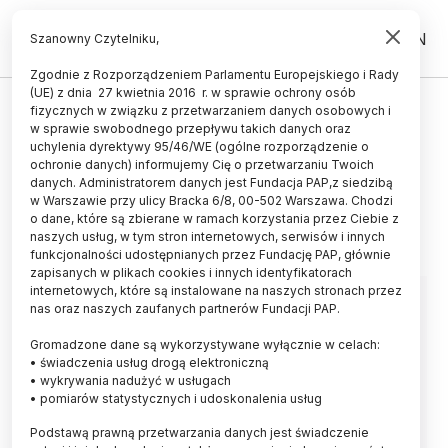
PL
EN
Szanowny Czytelniku,
Zgodnie z Rozporządzeniem Parlamentu Europejskiego i Rady
(UE) z dnia 27 kwietnia 2016 r. w sprawie ochrony osób
GRANTY I KONKURSY
fizycznych w związku z przetwarzaniem danych osobowych i
w sprawie swobodnego przepływu takich danych oraz
300 osób otrzyma wsparcie
uchylenia dyrektywy 95/46/WE (ogólne rozporządzenie o
finansowe z programu Banach
ochronie danych) informujemy Cię o przetwarzaniu Twoich
danych. Administratorem danych jest Fundacja PAP,z siedzibą
w Warszawie przy ulicy Bracka 6/8, 00-502 Warszawa. Chodzi
15.07.2022
aktualizacja: 15.07.2022
o dane, które są zbierane w ramach korzystania przez Ciebie z
2 minuty czytania
naszych usług, w tym stron internetowych, serwisów i innych
funkcjonalności udostępnianych przez Fundację PAP, głównie
zapisanych w plikach cookies i innych identyfikatorach
internetowych, które są instalowane na naszych stronach przez
nas oraz naszych zaufanych partnerów Fundacji PAP.
Gromadzone dane są wykorzystywane wyłącznie w celach:
• świadczenia usług drogą elektroniczną
• wykrywania nadużyć w usługach
• pomiarów statystycznych i udoskonalenia usług
Podstawą prawną przetwarzania danych jest świadczenie