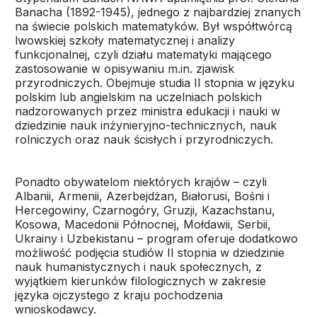
Banacha (1892-1945), jednego z najbardziej znanych
na świecie polskich matematyków. Był współtwórcą
lwowskiej szkoły matematycznej i analizy
funkcjonalnej, czyli działu matematyki mającego
zastosowanie w opisywaniu m.in. zjawisk
przyrodniczych. Obejmuje studia II stopnia w języku
polskim lub angielskim na uczelniach polskich
nadzorowanych przez ministra edukacji i nauki w
dziedzinie nauk inżynieryjno-technicznych, nauk
rolniczych oraz nauk ścisłych i przyrodniczych.
Ponadto obywatelom niektórych krajów – czyli
Albanii, Armenii, Azerbejdżan, Białorusi, Bośni i
Hercegowiny, Czarnogóry, Gruzji, Kazachstanu,
Kosowa, Macedonii Północnej, Mołdawii, Serbii,
Ukrainy i Uzbekistanu – program oferuje dodatkowo
możliwość podjęcia studiów II stopnia w dziedzinie
nauk humanistycznych i nauk społecznych, z
wyjątkiem kierunków filologicznych w zakresie
języka ojczystego z kraju pochodzenia
wnioskodawcy.