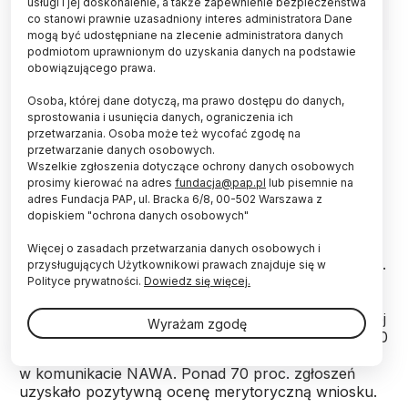
usługi i jej doskonalenie, a także zapewnienie bezpieczeństwa
co stanowi prawnie uzasadniony interes administratora Dane
mogą być udostępniane na zlecenie administratora danych
podmiotom uprawnionym do uzyskania danych na podstawie
Fot. materiały prasowe
obowiązującego prawa.
300 młodych osób z krajów rozwijających się,
Osoba, której dane dotyczą, ma prawo dostępu do danych,
planujących podjęcie studiów w Polsce, otrzyma
sprostowania i usunięcia danych, ograniczenia ich
przetwarzania. Osoba może też wycofać zgodę na
stypendia z Programu Banach Narodowej Agencji
przetwarzanie danych osobowych.
Wymiany Akademickiej i MSZ. Główny cel
Wszelkie zgłoszenia dotyczące ochrony danych osobowych
programu to wyrównywanie poziomu życia w
prosimy kierować na adres
fundacja@pap.pl
lub pisemnie na
różnych regionach świata.
adres Fundacja PAP, ul. Bracka 6/8, 00-502 Warszawa z
dopiskiem "ochrona danych osobowych"
"W tegorocznej edycji spośród 2049 zgłoszeń z 32
Więcej o zasadach przetwarzania danych osobowych i
krajów przyznano wsparcie finansowe dla 300 osób.
przysługujących Użytkownikowi prawach znajduje się w
Warto zauważyć, że mimo trudnej sytuacji
Polityce prywatności.
Dowiedz się więcej.
pandemicznej i międzynarodowej zanotowano
wzrost w porównaniu do poprzedniej edycji, w której
Wyrażam zgodę
statystyki przedstawiały się następująco: prawie 2000
zgłoszeń i 260 przyznanych stypendiów" – podano
w komunikacie NAWA. Ponad 70 proc. zgłoszeń
uzyskało pozytywną ocenę merytoryczną wniosku.