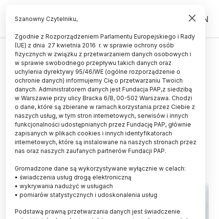
PL
EN
Szanowny Czytelniku,
Zgodnie z Rozporządzeniem Parlamentu Europejskiego i Rady
(UE) z dnia 27 kwietnia 2016 r. w sprawie ochrony osób
ŚWIAT
fizycznych w związku z przetwarzaniem danych osobowych i
w sprawie swobodnego przepływu takich danych oraz
Mniej kalorii to dłuższe życie i
uchylenia dyrektywy 95/46/WE (ogólne rozporządzenie o
lepsza odporność, co potwierdziły
ochronie danych) informujemy Cię o przetwarzaniu Twoich
danych. Administratorem danych jest Fundacja PAP,z siedzibą
badania
w Warszawie przy ulicy Bracka 6/8, 00-502 Warszawa. Chodzi
o dane, które są zbierane w ramach korzystania przez Ciebie z
16.02.2022
aktualizacja: 16.02.2022
naszych usług, w tym stron internetowych, serwisów i innych
2 minuty czytania
funkcjonalności udostępnianych przez Fundację PAP, głównie
zapisanych w plikach cookies i innych identyfikatorach
internetowych, które są instalowane na naszych stronach przez
nas oraz naszych zaufanych partnerów Fundacji PAP.
Gromadzone dane są wykorzystywane wyłącznie w celach:
• świadczenia usług drogą elektroniczną
• wykrywania nadużyć w usługach
• pomiarów statystycznych i udoskonalenia usług
Podstawą prawną przetwarzania danych jest świadczenie