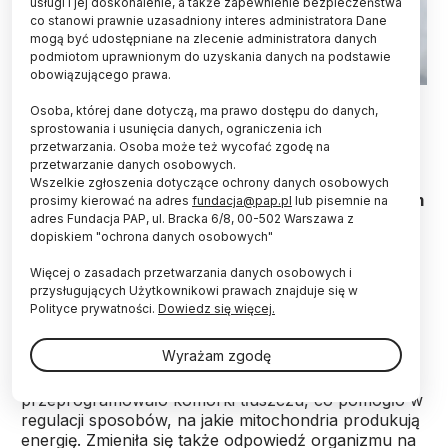
usługi i jej doskonalenie, a także zapewnienie bezpieczeństwa
co stanowi prawnie uzasadniony interes administratora Dane
mogą być udostępniane na zlecenie administratora danych
podmiotom uprawnionym do uzyskania danych na podstawie
obowiązującego prawa.
Fot. Adobe Stock
Osoba, której dane dotyczą, ma prawo dostępu do danych,
sprostowania i usunięcia danych, ograniczenia ich
W czasie trwającego aż dwa lata badania
przetwarzania. Osoba może też wycofać zgodę na
ochotnicy ograniczali liczbę przyjmowanych
przetwarzanie danych osobowych.
kalorii o 14 proc. W efekcie ich układ
Wszelkie zgłoszenia dotyczące ochrony danych osobowych
odpornościowy zaczął silniej działać, a metabolizm
prosimy kierować na adres
fundacja@pap.pl
lub pisemnie na
zmienił się tak, że sprzyjał dłuższemu życiu.
adres Fundacja PAP, ul. Bracka 6/8, 00-502 Warszawa z
dopiskiem "ochrona danych osobowych"
Więcej o zasadach przetwarzania danych osobowych i
„Nie przejadać się” to naprawdę dobra rada -
przysługujących Użytkownikowi prawach znajduje się w
pokazuje najnowszy projekt badawczy, opisany na
Polityce prywatności.
Dowiedz się więcej.
łamach magazynu „Science”.
Wyrażam zgodę
„Dwa lata nieznacznego ograniczenia kalorii
przeprogramowało komórki tłuszczu, co pomogło w
regulacji sposobów, na jakie mitochondria produkują
energię. Zmieniła się także odpowiedź organizmu na