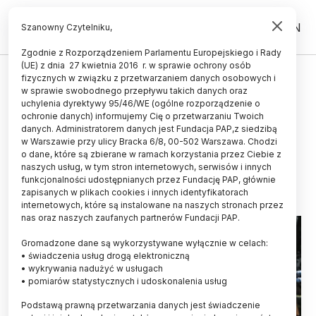
PL
EN
Szanowny Czytelniku,
Zgodnie z Rozporządzeniem Parlamentu Europejskiego i Rady
(UE) z dnia 27 kwietnia 2016 r. w sprawie ochrony osób
ŚWIAT
fizycznych w związku z przetwarzaniem danych osobowych i
w sprawie swobodnego przepływu takich danych oraz
Kontakt dzieci z naturą
uchylenia dyrektywy 95/46/WE (ogólne rozporządzenie o
najlepszym sposobem na
ochronie danych) informujemy Cię o przetwarzaniu Twoich
danych. Administratorem danych jest Fundacja PAP,z siedzibą
lockdown
w Warszawie przy ulicy Bracka 6/8, 00-502 Warszawa. Chodzi
o dane, które są zbierane w ramach korzystania przez Ciebie z
16.10.2021
aktualizacja: 16.10.2021
naszych usług, w tym stron internetowych, serwisów i innych
4 minuty czytania
funkcjonalności udostępnianych przez Fundację PAP, głównie
zapisanych w plikach cookies i innych identyfikatorach
internetowych, które są instalowane na naszych stronach przez
nas oraz naszych zaufanych partnerów Fundacji PAP.
Gromadzone dane są wykorzystywane wyłącznie w celach:
• świadczenia usług drogą elektroniczną
• wykrywania nadużyć w usługach
• pomiarów statystycznych i udoskonalenia usług
Podstawą prawną przetwarzania danych jest świadczenie