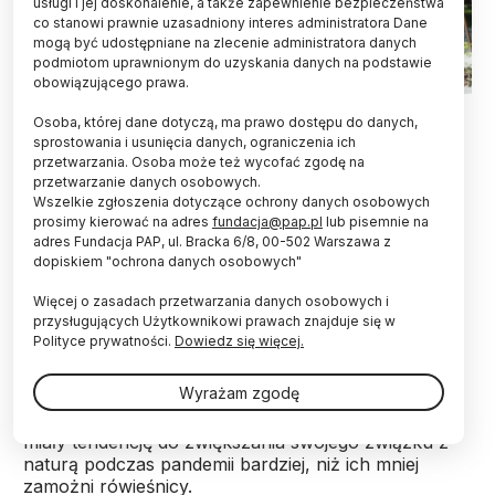
usługi i jej doskonalenie, a także zapewnienie bezpieczeństwa
co stanowi prawnie uzasadniony interes administratora Dane
mogą być udostępniane na zlecenie administratora danych
podmiotom uprawnionym do uzyskania danych na podstawie
obowiązującego prawa.
Warszawa. Fot. PAP/Jakub Kamiński
Osoba, której dane dotyczą, ma prawo dostępu do danych,
sprostowania i usunięcia danych, ograniczenia ich
Dzieci, które spędzały więcej czasu na łonie
przetwarzania. Osoba może też wycofać zgodę na
natury podczas pierwszego lockdownu z powodu
przetwarzanie danych osobowych.
COVID-19, miały niższy poziom problemów
Wszelkie zgłoszenia dotyczące ochrony danych osobowych
behawioralnych i emocjonalnych w porównaniu z
prosimy kierować na adres
fundacja@pap.pl
lub pisemnie na
tymi, których związek z naturą pozostał taki sam
adres Fundacja PAP, ul. Bracka 6/8, 00-502 Warszawa z
dopiskiem "ochrona danych osobowych"
lub zmniejszył się – niezależnie od ich statusu
społeczno-ekonomicznego - informuje pismo
Więcej o zasadach przetwarzania danych osobowych i
„People and Nature“.
przysługujących Użytkownikowi prawach znajduje się w
Polityce prywatności.
Dowiedz się więcej.
Badanie przeprowadzone przez naukowców z
Wyrażam zgodę
University of Cambridge i University of Sussex
wykazało również, że dzieci z zamożnych rodzin
miały tendencję do zwiększania swojego związku z
naturą podczas pandemii bardziej, niż ich mniej
zamożni rówieśnicy.