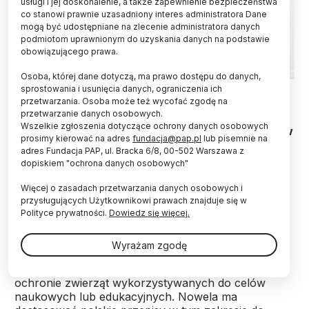
usługi i jej doskonalenie, a także zapewnienie bezpieczeństwa
co stanowi prawnie uzasadniony interes administratora Dane
mogą być udostępniane na zlecenie administratora danych
podmiotom uprawnionym do uzyskania danych na podstawie
obowiązującego prawa.
Osoba, której dane dotyczą, ma prawo dostępu do danych,
Fot. Fotolia
sprostowania i usunięcia danych, ograniczenia ich
przetwarzania. Osoba może też wycofać zgodę na
przetwarzanie danych osobowych.
Posłanki: KO, Lewicy i Polski 2050 oraz działacze
Wszelkie zgłoszenia dotyczące ochrony danych osobowych
organizacji na rzecz praw zwierząt skrytykowali w
prosimy kierować na adres
fundacja@pap.pl
lub pisemnie na
środę rządowy projekt noweli, który ich zdaniem
adres Fundacja PAP, ul. Bracka 6/8, 00-502 Warszawa z
zamiast polepszyć, pogorszy los zwierząt
dopiskiem "ochrona danych osobowych"
laboratoryjnych. Posłanki zapowiedziały złożenie
poprawek, od których przyjęcia uzależniają
Więcej o zasadach przetwarzania danych osobowych i
poparcie dla noweli.
przysługujących Użytkownikowi prawach znajduje się w
Polityce prywatności.
Dowiedz się więcej.
Sejmowe komisje: Edukacji, Nauki i Młodzieży oraz
Wyrażam zgodę
Rolnictwa i Rozwoju Wsi w połowie września
rekomendowały przyjęcie nowelizacji ustawy o
ochronie zwierząt wykorzystywanych do celów
naukowych lub edukacyjnych. Nowela ma