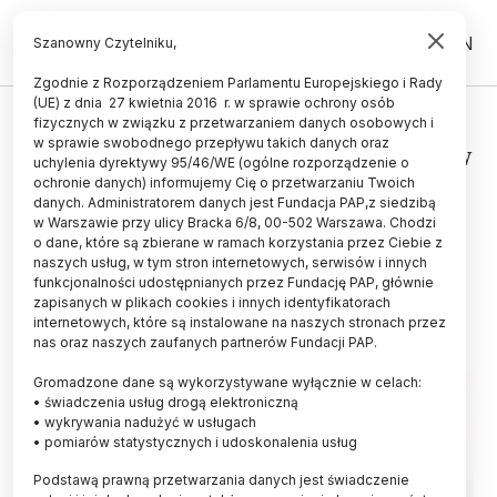
PL
EN
Szanowny Czytelniku,
Zgodnie z Rozporządzeniem Parlamentu Europejskiego i Rady
(UE) z dnia 27 kwietnia 2016 r. w sprawie ochrony osób
PRAWO
fizycznych w związku z przetwarzaniem danych osobowych i
w sprawie swobodnego przepływu takich danych oraz
Opozycja i działacze na rzecz praw
uchylenia dyrektywy 95/46/WE (ogólne rozporządzenie o
zwierząt krytycznie o rządowym
ochronie danych) informujemy Cię o przetwarzaniu Twoich
danych. Administratorem danych jest Fundacja PAP,z siedzibą
projekcie dot. zwierząt
w Warszawie przy ulicy Bracka 6/8, 00-502 Warszawa. Chodzi
o dane, które są zbierane w ramach korzystania przez Ciebie z
laboratoryjnych
naszych usług, w tym stron internetowych, serwisów i innych
funkcjonalności udostępnianych przez Fundację PAP, głównie
29.09.2021
aktualizacja: 29.09.2021
zapisanych w plikach cookies i innych identyfikatorach
3 minuty czytania
internetowych, które są instalowane na naszych stronach przez
nas oraz naszych zaufanych partnerów Fundacji PAP.
Gromadzone dane są wykorzystywane wyłącznie w celach:
• świadczenia usług drogą elektroniczną
• wykrywania nadużyć w usługach
• pomiarów statystycznych i udoskonalenia usług
Podstawą prawną przetwarzania danych jest świadczenie