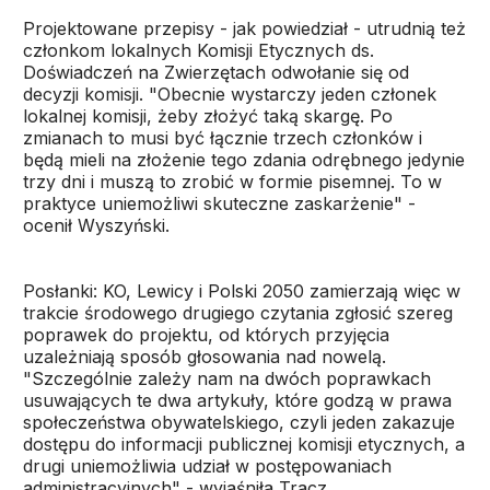
Projektowane przepisy - jak powiedział - utrudnią też
członkom lokalnych Komisji Etycznych ds.
Doświadczeń na Zwierzętach odwołanie się od
decyzji komisji. "Obecnie wystarczy jeden członek
lokalnej komisji, żeby złożyć taką skargę. Po
zmianach to musi być łącznie trzech członków i
będą mieli na złożenie tego zdania odrębnego jedynie
trzy dni i muszą to zrobić w formie pisemnej. To w
praktyce uniemożliwi skuteczne zaskarżenie" -
ocenił Wyszyński.
Posłanki: KO, Lewicy i Polski 2050 zamierzają więc w
trakcie środowego drugiego czytania zgłosić szereg
poprawek do projektu, od których przyjęcia
uzależniają sposób głosowania nad nowelą.
"Szczególnie zależy nam na dwóch poprawkach
usuwających te dwa artykuły, które godzą w prawa
społeczeństwa obywatelskiego, czyli jeden zakazuje
dostępu do informacji publicznej komisji etycznych, a
drugi uniemożliwia udział w postępowaniach
administracyjnych" - wyjaśniła Tracz.