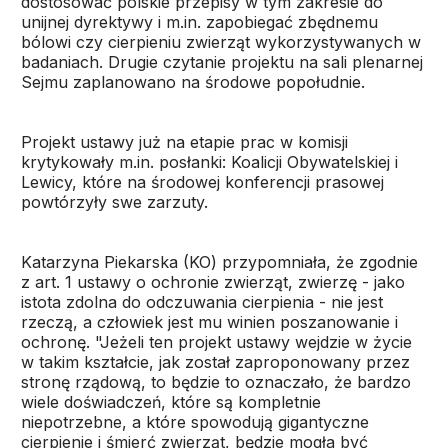
dostosować polskie przepisy w tym zakresie do
unijnej dyrektywy i m.in. zapobiegać zbędnemu
bólowi czy cierpieniu zwierząt wykorzystywanych w
badaniach. Drugie czytanie projektu na sali plenarnej
Sejmu zaplanowano na środowe popołudnie.
Projekt ustawy już na etapie prac w komisji
krytykowały m.in. posłanki: Koalicji Obywatelskiej i
Lewicy, które na środowej konferencji prasowej
powtórzyły swe zarzuty.
Katarzyna Piekarska (KO) przypomniała, że zgodnie
z art. 1 ustawy o ochronie zwierząt, zwierzę - jako
istota zdolna do odczuwania cierpienia - nie jest
rzeczą, a człowiek jest mu winien poszanowanie i
ochronę. "Jeżeli ten projekt ustawy wejdzie w życie
w takim kształcie, jak został zaproponowany przez
stronę rządową, to będzie to oznaczało, że bardzo
wiele doświadczeń, które są kompletnie
niepotrzebne, a które spowodują gigantyczne
cierpienie i śmierć zwierząt, będzie mogła być