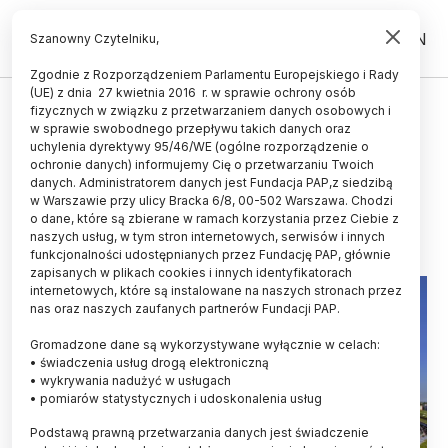
PL
EN
Szanowny Czytelniku,
Zgodnie z Rozporządzeniem Parlamentu Europejskiego i Rady
(UE) z dnia 27 kwietnia 2016 r. w sprawie ochrony osób
UCZELNIE I INSTYTUCJE
fizycznych w związku z przetwarzaniem danych osobowych i
w sprawie swobodnego przepływu takich danych oraz
Prezydent podpisał ustawę o
uchylenia dyrektywy 95/46/WE (ogólne rozporządzenie o
utworzeniu Akademii Zamojskiej
ochronie danych) informujemy Cię o przetwarzaniu Twoich
danych. Administratorem danych jest Fundacja PAP,z siedzibą
w Warszawie przy ulicy Bracka 6/8, 00-502 Warszawa. Chodzi
18.08.2021
aktualizacja: 18.08.2021
o dane, które są zbierane w ramach korzystania przez Ciebie z
3 minuty czytania
naszych usług, w tym stron internetowych, serwisów i innych
funkcjonalności udostępnianych przez Fundację PAP, głównie
zapisanych w plikach cookies i innych identyfikatorach
internetowych, które są instalowane na naszych stronach przez
nas oraz naszych zaufanych partnerów Fundacji PAP.
Gromadzone dane są wykorzystywane wyłącznie w celach:
• świadczenia usług drogą elektroniczną
• wykrywania nadużyć w usługach
• pomiarów statystycznych i udoskonalenia usług
Podstawą prawną przetwarzania danych jest świadczenie