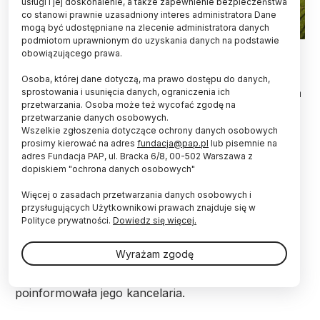
usługi i jej doskonalenie, a także zapewnienie bezpieczeństwa
co stanowi prawnie uzasadniony interes administratora Dane
mogą być udostępniane na zlecenie administratora danych
podmiotom uprawnionym do uzyskania danych na podstawie
Zamość , 16.05.2013. Panorama Zamościa. PAP/Jerzy Ochoński
obowiązującego prawa.
Ustawę o utworzeniu Akademii Zamojskiej
Osoba, której dane dotyczą, ma prawo dostępu do danych,
podpisał prezydent Andrzej Duda - poinformowała
sprostowania i usunięcia danych, ograniczenia ich
przetwarzania. Osoba może też wycofać zgodę na
w poniedziałek kancelaria głowy państwa.
przetwarzanie danych osobowych.
Przepisy przewidują, że uczelnia będzie oparta na
Wszelkie zgłoszenia dotyczące ochrony danych osobowych
istniejącej Uczelni Państwowej im. Szymona
prosimy kierować na adres
fundacja@pap.pl
lub pisemnie na
Szymonowica w Zamościu. Pierwszego rektora
adres Fundacja PAP, ul. Bracka 6/8, 00-502 Warszawa z
powoła minister edukacji i nauki.
dopiskiem "ochrona danych osobowych"
Więcej o zasadach przetwarzania danych osobowych i
Ustawę o utworzeniu Akademii Zamojskiej
przysługujących Użytkownikowi prawach znajduje się w
przygotowała grupa posłów PiS i Kukiz'15. Wśród jej
Polityce prywatności.
Dowiedz się więcej.
autorów znalazł się również minister edukacji i nauki
Przemysław Czarnek. MEiN nie zgłosiło uwag do
Wyrażam zgodę
ustawy. W poniedziałek o podpisaniu w sobotę tej
ustawy przez prezydenta Andrzeja Dudę
poinformowała jego kancelaria.