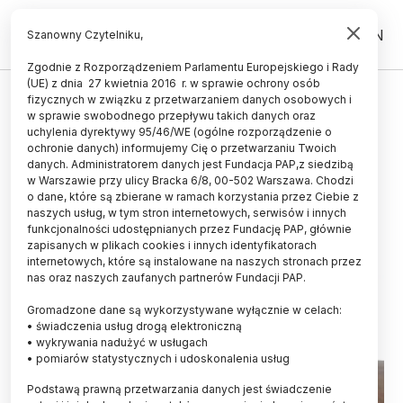
PL
EN
Szanowny Czytelniku,
Zgodnie z Rozporządzeniem Parlamentu Europejskiego i Rady
(UE) z dnia 27 kwietnia 2016 r. w sprawie ochrony osób
ZDROWIE
fizycznych w związku z przetwarzaniem danych osobowych i
w sprawie swobodnego przepływu takich danych oraz
Psycholog: rodzice dzieci ze
uchylenia dyrektywy 95/46/WE (ogólne rozporządzenie o
spektrum autyzmu często sami się
ochronie danych) informujemy Cię o przetwarzaniu Twoich
danych. Administratorem danych jest Fundacja PAP,z siedzibą
stygmatyzują
w Warszawie przy ulicy Bracka 6/8, 00-502 Warszawa. Chodzi
o dane, które są zbierane w ramach korzystania przez Ciebie z
16.08.2021
aktualizacja: 16.08.2021
naszych usług, w tym stron internetowych, serwisów i innych
4 minuty czytania
funkcjonalności udostępnianych przez Fundację PAP, głównie
zapisanych w plikach cookies i innych identyfikatorach
Read the English version of this article
internetowych, które są instalowane na naszych stronach przez
nas oraz naszych zaufanych partnerów Fundacji PAP.
Gromadzone dane są wykorzystywane wyłącznie w celach:
• świadczenia usług drogą elektroniczną
• wykrywania nadużyć w usługach
• pomiarów statystycznych i udoskonalenia usług
Podstawą prawną przetwarzania danych jest świadczenie