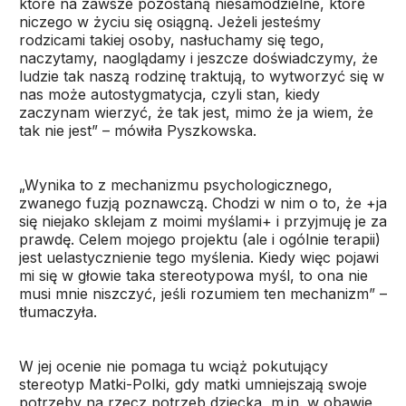
które na zawsze pozostaną niesamodzielne, które
niczego w życiu się osiągną. Jeżeli jesteśmy
rodzicami takiej osoby, nasłuchamy się tego,
naczytamy, naoglądamy i jeszcze doświadczymy, że
ludzie tak naszą rodzinę traktują, to wytworzyć się w
nas może autostygmatycja, czyli stan, kiedy
zaczynam wierzyć, że tak jest, mimo że ja wiem, że
tak nie jest” – mówiła Pyszkowska.
„Wynika to z mechanizmu psychologicznego,
zwanego fuzją poznawczą. Chodzi w nim o to, że +ja
się niejako sklejam z moimi myślami+ i przyjmuję je za
prawdę. Celem mojego projektu (ale i ogólnie terapii)
jest uelastycznienie tego myślenia. Kiedy więc pojawi
mi się w głowie taka stereotypowa myśl, to ona nie
musi mnie niszczyć, jeśli rozumiem ten mechanizm” –
tłumaczyła.
W jej ocenie nie pomaga tu wciąż pokutujący
stereotyp Matki-Polki, gdy matki umniejszają swoje
potrzeby na rzecz potrzeb dziecka, m.in. w obawie,