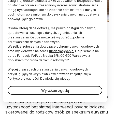
usługi i jej doskonalenie, a także zapewnienie bezpieczeństwa
co stanowi prawnie uzasadniony interes administratora Dane
mogą być udostępniane na zlecenie administratora danych
podmiotom uprawnionym do uzyskania danych na podstawie
obowiązującego prawa.
Fto. PAP/EPA/MTI
Osoba, której dane dotyczą, ma prawo dostępu do danych,
sprostowania i usunięcia danych, ograniczenia ich
Trwanie w poczuciu bycia fatalnym rodzicem,
przetwarzania. Osoba może też wycofać zgodę na
poczuciu wyobcowania, „naznaczenia” – tak
przetwarzanie danych osobowych.
bardzo często myślą o sobie rodzice dzieci z
Wszelkie zgłoszenia dotyczące ochrony danych osobowych
zaburzeniami ze spektrum autyzmu. Psycholog z
prosimy kierować na adres
fundacja@pap.pl
lub pisemnie na
UŚ Anna Pyszkowska dodała, że na taką
adres Fundacja PAP, ul. Bracka 6/8, 00-502 Warszawa z
dopiskiem "ochrona danych osobowych"
autostygmatyzację duży wpływ mają stereotypy.
Więcej o zasadach przetwarzania danych osobowych i
przysługujących Użytkownikowi prawach znajduje się w
Pyszkowska na co dzień pracuje jako
Polityce prywatności.
Dowiedz się więcej.
psychoterapeutka z rodzinami dzieci ze spektrum.
Naukowo zajmuje się pomocą mniejszościom
Wyrażam zgodę
społecznym w radzeniu sobie z trudnościami.
Obecnie prowadzi badanie, łączące teorię z praktyką
– w ramach którego zbada efektywność i
użyteczność bezpłatnej interwencji psychologicznej,
skierowanej do rodziców osób ze spektrum autyzmu