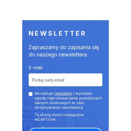
NEWSLETTER
Zapraszamy do zapisania się
do naszego newslettera
E-mail
Akceptuje
regulamin
i wyrażam
zgodę naprzetwarzanie powyższych
danych osobowych w celu
otrzymywania newslettera.