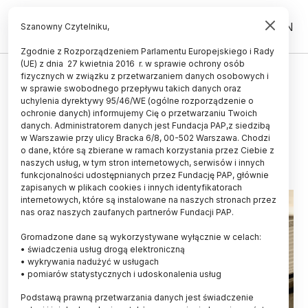
PL
EN
Szanowny Czytelniku,
Zgodnie z Rozporządzeniem Parlamentu Europejskiego i Rady
(UE) z dnia 27 kwietnia 2016 r. w sprawie ochrony osób
UCZELNIE I INSTYTUCJE
fizycznych w związku z przetwarzaniem danych osobowych i
w sprawie swobodnego przepływu takich danych oraz
Sejm przyjął ustawę o utworzeniu
uchylenia dyrektywy 95/46/WE (ogólne rozporządzenie o
Akademii Zamojskiej
ochronie danych) informujemy Cię o przetwarzaniu Twoich
danych. Administratorem danych jest Fundacja PAP,z siedzibą
w Warszawie przy ulicy Bracka 6/8, 00-502 Warszawa. Chodzi
09.07.2021
aktualizacja: 09.07.2021
o dane, które są zbierane w ramach korzystania przez Ciebie z
2 minuty czytania
naszych usług, w tym stron internetowych, serwisów i innych
funkcjonalności udostępnianych przez Fundację PAP, głównie
zapisanych w plikach cookies i innych identyfikatorach
internetowych, które są instalowane na naszych stronach przez
nas oraz naszych zaufanych partnerów Fundacji PAP.
Gromadzone dane są wykorzystywane wyłącznie w celach:
• świadczenia usług drogą elektroniczną
• wykrywania nadużyć w usługach
• pomiarów statystycznych i udoskonalenia usług
Podstawą prawną przetwarzania danych jest świadczenie