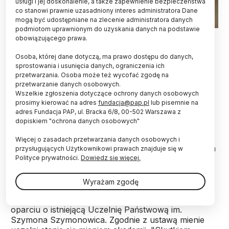
usługi i jej doskonalenie, a także zapewnienie bezpieczeństwa
co stanowi prawnie uzasadniony interes administratora Dane
mogą być udostępniane na zlecenie administratora danych
podmiotom uprawnionym do uzyskania danych na podstawie
Fot. Fotolia
obowiązującego prawa.
Utworzenie Akademii Zamojskiej w Zamościu w
Osoba, której dane dotyczą, ma prawo dostępu do danych,
oparciu o istniejącą Uczelnię Państwową im.
sprostowania i usunięcia danych, ograniczenia ich
przetwarzania. Osoba może też wycofać zgodę na
Szymona Szymonowica zakłada ustawa, którą w
przetwarzanie danych osobowych.
czwartek przyjął Sejm. Akademia rozpocznie
Wszelkie zgłoszenia dotyczące ochrony danych osobowych
działalność 1 września.
prosimy kierować na adres
fundacja@pap.pl
lub pisemnie na
adres Fundacja PAP, ul. Bracka 6/8, 00-502 Warszawa z
dopiskiem "ochrona danych osobowych"
Za ustawą głosowało 233 posłów, przeciw 204, a
dwóch wstrzymało się od głosu. Ustawę o
Więcej o zasadach przetwarzania danych osobowych i
utworzeniu Akademii Zamojskiej przygotowała grupa
przysługujących Użytkownikowi prawach znajduje się w
posłów PiS.
Polityce prywatności.
Dowiedz się więcej.
Wyrażam zgodę
Ustawa przewiduje utworzenie z dniem 1 września
2021 r. Akademii Zamojskiej z siedzibą w Zamościu w
oparciu o istniejącą Uczelnię Państwową im.
Szymona Szymonowica. Zgodnie z ustawą mienie