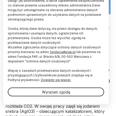
usługi i jej doskonalenie, a także zapewnienie bezpieczeństwa
co stanowi prawnie uzasadniony interes administratora Dane
mogą być udostępniane na zlecenie administratora danych
podmiotom uprawnionym do uzyskania danych na podstawie
Fot. Fotolia
obowiązującego prawa.
Japońscy naukowcy stworzyli materiał, który pod
Osoba, której dane dotyczą, ma prawo dostępu do danych,
wpływem promieni słonecznych rozkłada
sprostowania i usunięcia danych, ograniczenia ich
przetwarzania. Osoba może też wycofać zgodę na
dwutlenek węgla. To może być sposób na
przetwarzanie danych osobowych.
zmniejszenie ocieplenia klimatu - twierdzą.
Wszelkie zgłoszenia dotyczące ochrony danych osobowych
prosimy kierować na adres
fundacja@pap.pl
lub pisemnie na
adres Fundacja PAP, ul. Bracka 6/8, 00-502 Warszawa z
Jak przypominają naukowcy z Nagoya Institute of
dopiskiem "ochrona danych osobowych"
Technology, jedna ze strategii ograniczenia ilości
dwutlenku węgla (CO2) w atmosferze polega na jego
Więcej o zasadach przetwarzania danych osobowych i
rozkładaniu z pomocą fotokatalizatorów. Są to
przysługujących Użytkownikowi prawach znajduje się w
materiały, które absorbują energię świetlną i ułatwiają
Polityce prywatności.
Dowiedz się więcej.
w ten sposób określoną reakcję chemiczną.
Wyrażam zgodę
Badacze opracowali materiał, który w taki sposób
rozkłada CO2. W swojej pracy zajęli się jodanem
srebra (AgIO3) - obiecującym katalizatorem, który