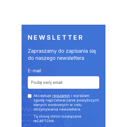
NEWSLETTER
Zapraszamy do zapisania się
do naszego newslettera
E-mail
Akceptuje
regulamin
i wyrażam
zgodę naprzetwarzanie powyższych
danych osobowych w celu
otrzymywania newslettera.