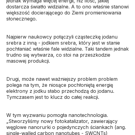
jednak wymaga więcej energii, niż ilość, jakiej
dostarcza światło widzialne. A to ono właśnie stanowi
większość docierającego do Ziemi promieniowania
słonecznego.
Najpierw naukowcy połączyli cząsteczkę jodanu
srebra z inną - jodkiem srebra, który jest w stanie
pochłaniać właśnie fale widzialne. Taki tandem jednak
trudno się wytwarza, co stoi na przeszkodzie
masowej produkcji.
Drugi, może nawet ważniejszy problem problem
polega na tym, że niosące pochłoniętą energię
elektrony z jodku słabo przechodzą do jodanu.
Tymczasem jest to klucz do całej reakcji.
W tym wyzwaniu pomogła nanotechnologia.
„Stworzyliśmy nowy fotokatalizator, zawierający
węglowe nanorurki o pojedynczych ściankach (ang.
single-walled carbon nanotubes - SWCNTs)