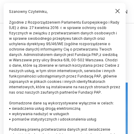
PL
EN
Szanowny Czytelniku,
Zgodnie z Rozporządzeniem Parlamentu Europejskiego i Rady
(UE) z dnia 27 kwietnia 2016 r. w sprawie ochrony osób
ŚWIAT
fizycznych w związku z przetwarzaniem danych osobowych i
w sprawie swobodnego przepływu takich danych oraz
Opracowano katalizator, który
uchylenia dyrektywy 95/46/WE (ogólne rozporządzenie o
rozkłada CO2
ochronie danych) informujemy Cię o przetwarzaniu Twoich
danych. Administratorem danych jest Fundacja PAP,z siedzibą
w Warszawie przy ulicy Bracka 6/8, 00-502 Warszawa. Chodzi
27.06.2021
aktualizacja: 27.06.2021
o dane, które są zbierane w ramach korzystania przez Ciebie z
2 minuty czytania
naszych usług, w tym stron internetowych, serwisów i innych
funkcjonalności udostępnianych przez Fundację PAP, głównie
zapisanych w plikach cookies i innych identyfikatorach
internetowych, które są instalowane na naszych stronach przez
nas oraz naszych zaufanych partnerów Fundacji PAP.
Gromadzone dane są wykorzystywane wyłącznie w celach:
• świadczenia usług drogą elektroniczną
• wykrywania nadużyć w usługach
• pomiarów statystycznych i udoskonalenia usług
Podstawą prawną przetwarzania danych jest świadczenie