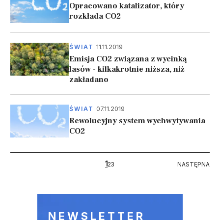
Opracowano katalizator, który
rozkłada CO2
11.11.2019
ŚWIAT
Emisja CO2 związana z wycinką
lasów - kilkakrotnie niższa, niż
zakładano
07.11.2019
ŚWIAT
Rewolucyjny system wychwytywania
CO2
Stronicowanie
1
NASTĘPNA
2
3
NASTĘPNA
NEWSLETTER