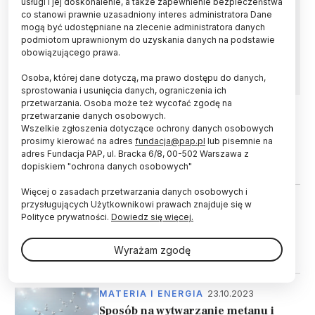
usługi i jej doskonalenie, a także zapewnienie bezpieczeństwa
wodoru, a być może także energii geotermalnej
co stanowi prawnie uzasadniony interes administratora Dane
– poinformowano podczas kongresu European
mogą być udostępniane na zlecenie administratora danych
podmiotom uprawnionym do uzyskania danych na podstawie
Geosciences Union General Assembly w
obowiązującego prawa.
Wiedniu.
Osoba, której dane dotyczą, ma prawo dostępu do danych,
sprostowania i usunięcia danych, ograniczenia ich
przetwarzania. Osoba może też wycofać zgodę na
przetwarzanie danych osobowych.
Wszelkie zgłoszenia dotyczące ochrony danych osobowych
16.10.2025
ŚWIAT
prosimy kierować na adres
fundacja@pap.pl
lub pisemnie na
WMO: w 2024 roku odnotowano
adres Fundacja PAP, ul. Bracka 6/8, 00-502 Warszawa z
rekordowy wzrost CO2
dopiskiem "ochrona danych osobowych"
Więcej o zasadach przetwarzania danych osobowych i
przysługujących Użytkownikowi prawach znajduje się w
08.02.2025
ŚWIAT
Polityce prywatności.
Dowiedz się więcej.
Naukowcy: branża piłkarska
odpowiada za emisję takiej ilości
Wyrażam zgodę
CO2, jak cała Austria
23.10.2023
MATERIA I ENERGIA
Sposób na wytwarzanie metanu i