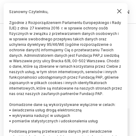
PL
EN
Szanowny Czytelniku,
Zgodnie z Rozporządzeniem Parlamentu Europejskiego i Rady
(UE) z dnia 27 kwietnia 2016 r. w sprawie ochrony osób
CO2
fizycznych w związku z przetwarzaniem danych osobowych i
w sprawie swobodnego przepływu takich danych oraz
uchylenia dyrektywy 95/46/WE (ogólne rozporządzenie o
ochronie danych) informujemy Cię o przetwarzaniu Twoich
danych. Administratorem danych jest Fundacja PAP,z siedzibą
w Warszawie przy ulicy Bracka 6/8, 00-502 Warszawa. Chodzi
o dane, które są zbierane w ramach korzystania przez Ciebie z
naszych usług, w tym stron internetowych, serwisów i innych
funkcjonalności udostępnianych przez Fundację PAP, głównie
zapisanych w plikach cookies i innych identyfikatorach
internetowych, które są instalowane na naszych stronach przez
nas oraz naszych zaufanych partnerów Fundacji PAP.
Gromadzone dane są wykorzystywane wyłącznie w celach:
• świadczenia usług drogą elektroniczną
CO2 do skały, a wodór ze skały
• wykrywania nadużyć w usługach
• pomiarów statystycznych i udoskonalenia usług
Składowanie dwutlenku węgla w skałach
Podstawą prawną przetwarzania danych jest świadczenie
można połączyć z pozyskiwaniem z nich