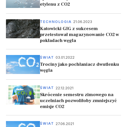
etylenu z CO2
21.06.2023
TECHNOLOGIA
Katowicki GIG z sukcesem
przetestował magazynowanie CO2 w
pokładach węgla
03.01.2022
ŚWIAT
Trociny jako pochłaniacz dwutlenku
węgla
22.12.2021
ŚWIAT
Skrócenie semestru zimowego na
uczelniach pozwoliłoby zmniejszyć
emisje CO2
27.06.2021
ŚWIAT