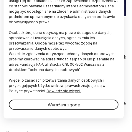
usługi i jej doskonalenie, a także zapewnienie bezpieczeństwa
co stanowi prawnie uzasadniony interes administratora Dane
mogą być udostępniane na zlecenie administratora danych
podmiotom uprawnionym do uzyskania danych na podstawie
Fot. Adobe Stock
obowiązującego prawa.
Międzynarodowy zespół badawczy z polskim
Osoba, której dane dotyczą, ma prawo dostępu do danych,
udziałem zaproponował nową teorię powstawania
sprostowania i usunięcia danych, ograniczenia ich
przetwarzania. Osoba może też wycofać zgodę na
Układu Słonecznego. Okazuje się, że nasz układ
przetwarzanie danych osobowych.
planetarny mógł we wczesnej fazie swojego
Wszelkie zgłoszenia dotyczące ochrony danych osobowych
tworzenia powstawać w dwóch etapach. Hipotezę
prosimy kierować na adres
fundacja@pap.pl
lub pisemnie na
przedstawiono na łamach najnowszego wydania
adres Fundacja PAP, ul. Bracka 6/8, 00-502 Warszawa z
czasopisma „Science”.
dopiskiem "ochrona danych osobowych"
Więcej o zasadach przetwarzania danych osobowych i
Wśród autorów pracy jest dr Joanna Drążkowska,
przysługujących Użytkownikowi prawach znajduje się w
polska astrofizyczka pracująca na Uniwersytecie
Polityce prywatności.
Dowiedz się więcej.
Ludwika i Maximilliana w Monachium w Niemczech
(Uniwersytet Monachijski). Związki z Polską ma także
Wyrażam zgodę
druga osoba spośród grona autorów – prof. Gregor
Golabek z Uniwersytetu w Bayreuth w Niemczech.