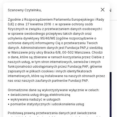
PL
EN
Szanowny Czytelniku,
Zgodnie z Rozporządzeniem Parlamentu Europejskiego i Rady
(UE) z dnia 27 kwietnia 2016 r. w sprawie ochrony osób
KOSMOS
fizycznych w związku z przetwarzaniem danych osobowych i
w sprawie swobodnego przepływu takich danych oraz
Układ Słoneczny mógł powstawać
uchylenia dyrektywy 95/46/WE (ogólne rozporządzenie o
w dwóch etapach
ochronie danych) informujemy Cię o przetwarzaniu Twoich
danych. Administratorem danych jest Fundacja PAP,z siedzibą
w Warszawie przy ulicy Bracka 6/8, 00-502 Warszawa. Chodzi
27.01.2021
aktualizacja: 27.01.2021
o dane, które są zbierane w ramach korzystania przez Ciebie z
3 minuty czytania
naszych usług, w tym stron internetowych, serwisów i innych
funkcjonalności udostępnianych przez Fundację PAP, głównie
zapisanych w plikach cookies i innych identyfikatorach
internetowych, które są instalowane na naszych stronach przez
nas oraz naszych zaufanych partnerów Fundacji PAP.
Gromadzone dane są wykorzystywane wyłącznie w celach:
• świadczenia usług drogą elektroniczną
• wykrywania nadużyć w usługach
• pomiarów statystycznych i udoskonalenia usług
Podstawą prawną przetwarzania danych jest świadczenie