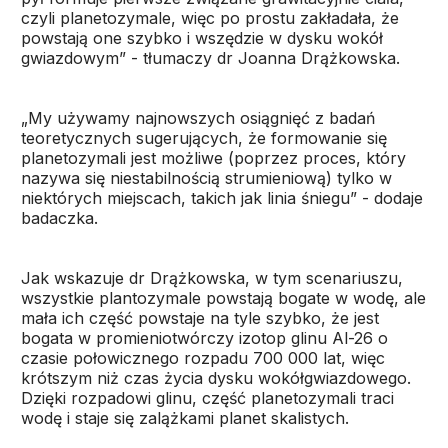
czyli planetozymale, więc po prostu zakładała, że
powstają one szybko i wszędzie w dysku wokół
gwiazdowym” - tłumaczy dr Joanna Drążkowska.
„My używamy najnowszych osiągnięć z badań
teoretycznych sugerujących, że formowanie się
planetozymali jest możliwe (poprzez proces, który
nazywa się niestabilnością strumieniową) tylko w
niektórych miejscach, takich jak linia śniegu” - dodaje
badaczka.
Jak wskazuje dr Drążkowska, w tym scenariuszu,
wszystkie plantozymale powstają bogate w wodę, ale
mała ich część powstaje na tyle szybko, że jest
bogata w promieniotwórczy izotop glinu Al-26 o
czasie połowicznego rozpadu 700 000 lat, więc
krótszym niż czas życia dysku wokółgwiazdowego.
Dzięki rozpadowi glinu, część planetozymali traci
wodę i staje się zalążkami planet skalistych.