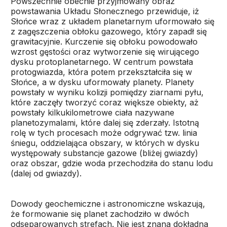
Powszechnie obecnie przyjmowany obraz
powstawania Układu Słonecznego przewiduje, iż
Słońce wraz z układem planetarnym uformowało się
z zagęszczenia obłoku gazowego, który zapadł się
grawitacyjnie. Kurczenie się obłoku powodowało
wzrost gęstości oraz wytworzenie się wirującego
dysku protoplanetarnego. W centrum powstała
protogwiazda, która potem przekształciła się w
Słońce, a w dysku uformowały planety. Planety
powstały w wyniku kolizji pomiędzy ziarnami pyłu,
które zaczęły tworzyć coraz większe obiekty, aż
powstały kilkukilometrowe ciała nazywane
planetozymalami, które dalej się zderzały. Istotną
rolę w tych procesach może odgrywać tzw. linia
śniegu, oddzielająca obszary, w których w dysku
występowały substancje gazowe (bliżej gwiazdy)
oraz obszar, gdzie woda przechodziła do stanu lodu
(dalej od gwiazdy).
Dowody geochemiczne i astronomiczne wskazują,
że formowanie się planet zachodziło w dwóch
odseparowanych strefach. Nie jest znana dokładna