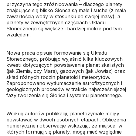
przyczyna tego zróżnicowania – dlaczego planety
znajdujące się blisko Słońca są małe i suche (z małą
zawartością wody w stosunku do swojej masy), a
planety w zewnętrznych częściach Układu
Słonecznego są większe i bardziej mokre pod tym
względem.
Nowa praca opisuje formowanie się Układu
Słonecznego, próbując wyjaśnić kilka kluczowych
kwestii dotyczących powstawania planet skalistych
(jak Ziemia, czy Mars), gazowych (jak Jowisz) oraz
skład różnych rodzin planetoid i meteorytów.
Zaproponowano wytłumaczenie astrofizycznych i
geologicznych procesów w trakcie najwcześniejszej
fazy tworzenia się Słońca i systemu planetarnego.
Według autorów publikacji, planetozymale mogły
powstawać w dwóch osobnych etapach. Obliczenia
numeryczne i obserwacje wskazują, że miejsca, w
których formują się planety, mogą mieć względnie