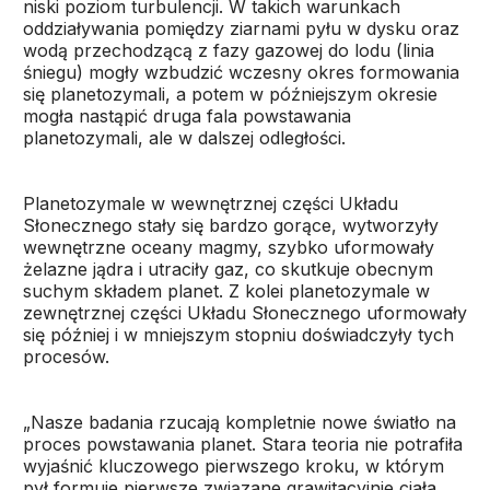
niski poziom turbulencji. W takich warunkach
oddziaływania pomiędzy ziarnami pyłu w dysku oraz
wodą przechodzącą z fazy gazowej do lodu (linia
śniegu) mogły wzbudzić wczesny okres formowania
się planetozymali, a potem w późniejszym okresie
mogła nastąpić druga fala powstawania
planetozymali, ale w dalszej odległości.
Planetozymale w wewnętrznej części Układu
Słonecznego stały się bardzo gorące, wytworzyły
wewnętrzne oceany magmy, szybko uformowały
żelazne jądra i utraciły gaz, co skutkuje obecnym
suchym składem planet. Z kolei planetozymale w
zewnętrznej części Układu Słonecznego uformowały
się później i w mniejszym stopniu doświadczyły tych
procesów.
„Nasze badania rzucają kompletnie nowe światło na
proces powstawania planet. Stara teoria nie potrafiła
wyjaśnić kluczowego pierwszego kroku, w którym
pył formuje pierwsze związane grawitacyjnie ciała,