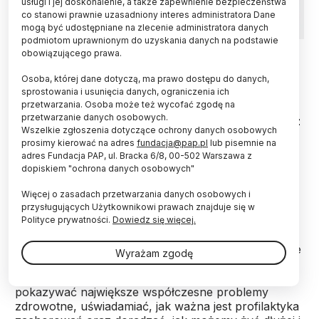
usługi i jej doskonalenie, a także zapewnienie bezpieczeństwa
co stanowi prawnie uzasadniony interes administratora Dane
mogą być udostępniane na zlecenie administratora danych
podmiotom uprawnionym do uzyskania danych na podstawie
Fot. materiały prasowe
obowiązującego prawa.
Szerzenie wiedzy na temat szeroko pojętego
Osoba, której dane dotyczą, ma prawo dostępu do danych,
zdrowia jest misją Medonetu – jednego z najdłużej
sprostowania i usunięcia danych, ograniczenia ich
przetwarzania. Osoba może też wycofać zgodę na
funkcjonujących w Polsce serwisów typowo
przetwarzanie danych osobowych.
zdrowotnych. Publikowane tam treści są zgodne z
Wszelkie zgłoszenia dotyczące ochrony danych osobowych
zasadą Evidence Based Medicine, czyli medycyną
prosimy kierować na adres
fundacja@pap.pl
lub pisemnie na
opartą na faktach i dowodach.
adres Fundacja PAP, ul. Bracka 6/8, 00-502 Warszawa z
dopiskiem "ochrona danych osobowych"
Medonet jest jednym z finalistów tegorocznej edycji
Więcej o zasadach przetwarzania danych osobowych i
konkursu Popularyzator Nauki w kategorii Media.
przysługujących Użytkownikowi prawach znajduje się w
Polityce prywatności.
Dowiedz się więcej.
„Misją Medonetu jest szerzenie wiedzy i dostarczanie
Wyrażam zgodę
najświeższych informacji z zakresu medycyny i
szeroko pojętego zdrowego stylu życia. Pragniemy
pokazywać największe współczesne problemy
zdrowotne, uświadamiać, jak ważna jest profilaktyka