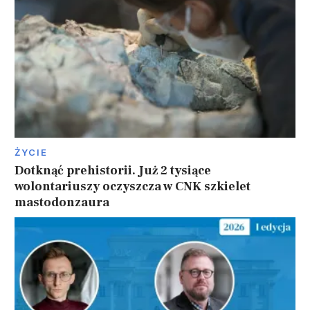
ŻYCIE
Dotknąć prehistorii. Już 2 tysiące
wolontariuszy oczyszcza w CNK szkielet
mastodonzaura