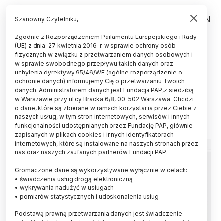
PL
EN
Szanowny Czytelniku,
Zgodnie z Rozporządzeniem Parlamentu Europejskiego i Rady
(UE) z dnia 27 kwietnia 2016 r. w sprawie ochrony osób
POPULARYZACJA
fizycznych w związku z przetwarzaniem danych osobowych i
w sprawie swobodnego przepływu takich danych oraz
Medonet – o zdrowiu i medycynie
uchylenia dyrektywy 95/46/WE (ogólne rozporządzenie o
na podstawie faktów
ochronie danych) informujemy Cię o przetwarzaniu Twoich
danych. Administratorem danych jest Fundacja PAP,z siedzibą
w Warszawie przy ulicy Bracka 6/8, 00-502 Warszawa. Chodzi
18.12.2020
aktualizacja: 22.12.2020
o dane, które są zbierane w ramach korzystania przez Ciebie z
3 minuty czytania
naszych usług, w tym stron internetowych, serwisów i innych
funkcjonalności udostępnianych przez Fundację PAP, głównie
zapisanych w plikach cookies i innych identyfikatorach
internetowych, które są instalowane na naszych stronach przez
nas oraz naszych zaufanych partnerów Fundacji PAP.
Gromadzone dane są wykorzystywane wyłącznie w celach:
• świadczenia usług drogą elektroniczną
• wykrywania nadużyć w usługach
• pomiarów statystycznych i udoskonalenia usług
Podstawą prawną przetwarzania danych jest świadczenie