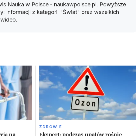
rwis Nauka w Polsce - naukawpolsce.pl. Powyższe
: informacji z kategorii "Świat" oraz wszelkich
w wideo.
ZDROWIE
cją na
Ekspert: podczas upałów rośnie