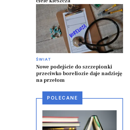
ciele kleszcza
ŚWIAT
Nowe podejście do szczepionki
przeciwko boreliozie daje nadzieję
na przełom
POLECANE