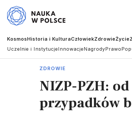
Kosmos
Historia i Kultura
Człowiek
Zdrowie
Życie
Uczelnie i Instytucje
Innowacje
Nagrody
Prawo
Pop
ZDROWIE
NIZP-PZH: od 
przypadków bo