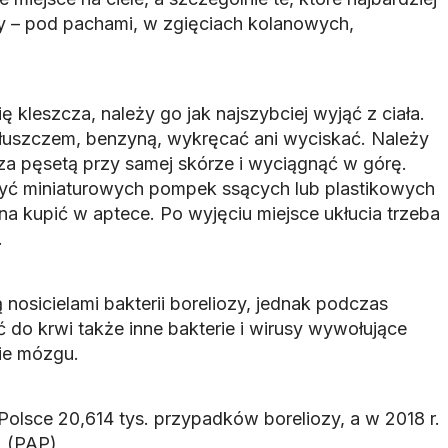
y – pod pachami, w zgięciach kolanowych,
ię kleszcza, należy go jak najszybciej wyjąć z ciała.
łuszczem, benzyną, wykręcać ani wyciskać. Należy
cza pęsetą przy samej skórze i wyciągnąć w górę.
yć miniaturowych pompek ssących lub plastikowych
a kupić w aptece. Po wyjęciu miejsce ukłucia trzeba
.
 nosicielami bakterii boreliozy, jednak podczas
 do krwi także inne bakterie i wirusy wywołujące
ie mózgu.
olsce 20,614 tys. przypadków boreliozy, a w 2018 r.
. (PAP)