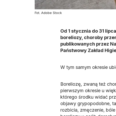
Fot. Adobe Stock
Od 1 stycznia do 31 li
boreliozy, choroby prze
publikowanych przez Na
Państwowy Zakład Higie
W tym samym okresie ubie
Boreliozę, zwaną też chor
pierwszym okresie u więk
którego środku widać pr
objawy grypopodobne, ta
rozbicia, zmęczenie, ból