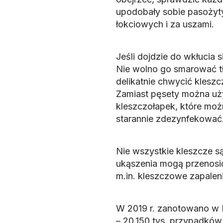
upodobały sobie pasożyt
łokciowych i za uszami.
Jeśli dojdzie do wkłucia s
Nie wolno go smarować t
delikatnie chwycić klesz
Zamiast pęsety można uż
kleszczołapek, które możn
starannie zdezynfekować
Nie wszystkie kleszcze są
ukąszenia mogą przenosić
m.in. kleszczowe zapalen
W 2019 r. zanotowano w P
– 20,150 tys. przypadków