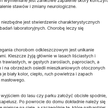
ch wymieniane jest zanikowe zapalenie skóry kończyn
lenie stawów i zmiany neurologiczne.
 niezbędne jest stwierdzenie charakterystycznych
badań laboratoryjnych. Chorobę leczy się
egania chorobom odkleszczowym jest unikanie
mi. Kleszcze żyją głównie w lasach liściastych i
 trawiastych, w gęstych zaroślach, paprociach, a
h i na obrzeżach osiedli mieszkaniowych otoczonych
a je biały kolor, ciepło, ruch powietrza i zapach
 masłowego.
 wyjściem do lasu czy parku założyć obcisłe spodnie,
 kapelusz. Po powrocie do domu dokładnie należy się
miejsce na ciele, a szczególnie te, które najbardziej