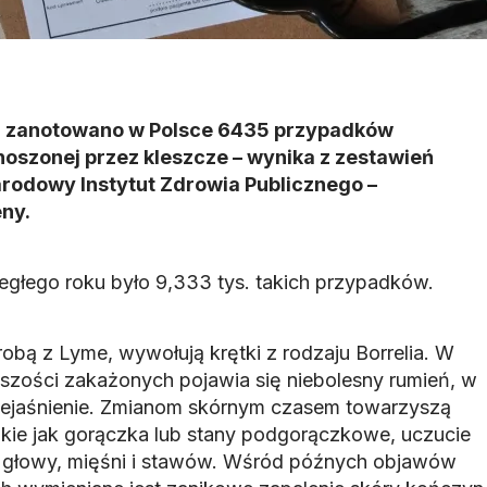
pca zanotowano w Polsce 6435 przypadków
noszonej przez kleszcze – wynika z zestawień
rodowy Instytut Zdrowia Publicznego –
ny.
głego roku było 9,333 tys. takich przypadków.
obą z Lyme, wywołują krętki z rodzaju Borrelia. W
szości zakażonych pojawia się niebolesny rumień, w
zejaśnienie. Zmianom skórnym czasem towarzyszą
kie jak gorączka lub stany podgorączkowe, uczucie
e głowy, mięśni i stawów. Wśród późnych objawów