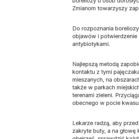
boreliozy u osób dorosły
Zmianom towarzyszy zapa
Do rozpoznania boreliozy
objawów i potwierdzenie 
antybiotykami.
Najlepszą metodą zapobi
kontaktu z tymi pajęczaka
mieszanych, na obszarach
także w parkach miejskic
terenami zieleni. Przyciąg
obecnego w pocie kwasu
Lekarze radzą, aby przed
zakryte buty, a na głowę
obejrzeć, sprawdzić każde 