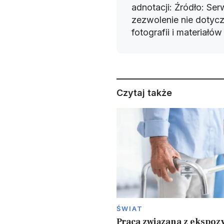
adnotacji: Źródło: Se
zezwolenie nie dotyczy
fotografii i materiałó
Czytaj także
ŚWIAT
Praca związana z ekspozy