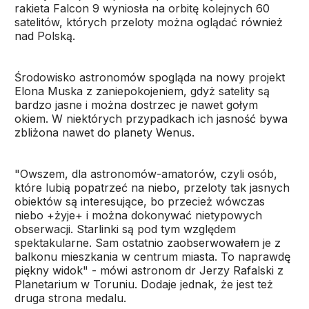
rakieta Falcon 9 wyniosła na orbitę kolejnych 60
satelitów, których przeloty można oglądać również
nad Polską.
Środowisko astronomów spogląda na nowy projekt
Elona Muska z zaniepokojeniem, gdyż satelity są
bardzo jasne i można dostrzec je nawet gołym
okiem. W niektórych przypadkach ich jasność bywa
zbliżona nawet do planety Wenus.
"Owszem, dla astronomów-amatorów, czyli osób,
które lubią popatrzeć na niebo, przeloty tak jasnych
obiektów są interesujące, bo przecież wówczas
niebo +żyje+ i można dokonywać nietypowych
obserwacji. Starlinki są pod tym względem
spektakularne. Sam ostatnio zaobserwowałem je z
balkonu mieszkania w centrum miasta. To naprawdę
piękny widok" - mówi astronom dr Jerzy Rafalski z
Planetarium w Toruniu. Dodaje jednak, że jest też
druga strona medalu.