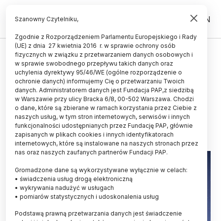
PL
EN
Szanowny Czytelniku,
Zgodnie z Rozporządzeniem Parlamentu Europejskiego i Rady
(UE) z dnia 27 kwietnia 2016 r. w sprawie ochrony osób
KOSMOS
fizycznych w związku z przetwarzaniem danych osobowych i
w sprawie swobodnego przepływu takich danych oraz
Astronom: satelity Starlink
uchylenia dyrektywy 95/46/WE (ogólne rozporządzenie o
stanowią poważne zagrożenie dla
ochronie danych) informujemy Cię o przetwarzaniu Twoich
danych. Administratorem danych jest Fundacja PAP,z siedzibą
badań astronomicznych
w Warszawie przy ulicy Bracka 6/8, 00-502 Warszawa. Chodzi
o dane, które są zbierane w ramach korzystania przez Ciebie z
24.04.2020
aktualizacja: 24.04.2020
naszych usług, w tym stron internetowych, serwisów i innych
4 minuty czytania
funkcjonalności udostępnianych przez Fundację PAP, głównie
zapisanych w plikach cookies i innych identyfikatorach
internetowych, które są instalowane na naszych stronach przez
nas oraz naszych zaufanych partnerów Fundacji PAP.
Gromadzone dane są wykorzystywane wyłącznie w celach:
• świadczenia usług drogą elektroniczną
• wykrywania nadużyć w usługach
• pomiarów statystycznych i udoskonalenia usług
Podstawą prawną przetwarzania danych jest świadczenie