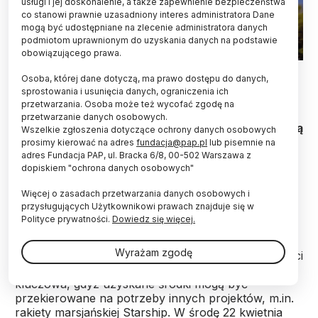
usługi i jej doskonalenie, a także zapewnienie bezpieczeństwa
co stanowi prawnie uzasadniony interes administratora Dane
mogą być udostępniane na zlecenie administratora danych
podmiotom uprawnionym do uzyskania danych na podstawie
obowiązującego prawa.
Fot. EPA/Mads Claus Rasmussen 21.04.2020
Osoba, której dane dotyczą, ma prawo dostępu do danych,
sprostowania i usunięcia danych, ograniczenia ich
Satelity Starlink, które w ostatnich dniach bardzo
przetwarzania. Osoba może też wycofać zgodę na
dobrze widoczne są na niebie, stanowią poważne
przetwarzanie danych osobowych.
zagrożenie dla obserwacji astronomicznych. Mogą
Wszelkie zgłoszenia dotyczące ochrony danych osobowych
nawet przyczynić się do uszkodzenia
prosimy kierować na adres
fundacja@pap.pl
lub pisemnie na
specjalistycznej aparatury - alarmuje dr Jerzy
adres Fundacja PAP, ul. Bracka 6/8, 00-502 Warszawa z
dopiskiem "ochrona danych osobowych"
Rafalski z Planetarium w Toruniu.
Więcej o zasadach przetwarzania danych osobowych i
przysługujących Użytkownikowi prawach znajduje się w
Należąca do Elona Muska firma SpaceX zamierza
Polityce prywatności.
Dowiedz się więcej.
umieścić na niskiej orbicie Ziemi kilkanaście tysięcy
niewielkich satelitów, które będą zapewniać dostęp
Wyrażam zgodę
do internetu o globalnym charakterze w ramach sieci
Starlink. Komercyjna usługa ma być dla spółki
kluczowa, gdyż uzyskane środki mogą być
przekierowane na potrzeby innych projektów, m.in.
rakiety marsjańskiej Starship. W środę 22 kwietnia