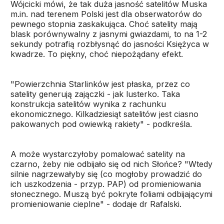
Wójcicki mówi, że tak duża jasność satelitów Muska
m.in. nad terenem Polski jest dla obserwatorów do
pewnego stopnia zaskakująca. Choć satelity mają
blask porównywalny z jasnymi gwiazdami, to na 1-2
sekundy potrafią rozbłysnąć do jasności Księżyca w
kwadrze. To piękny, choć niepożądany efekt.
"Powierzchnia Starlinków jest płaska, przez co
satelity generują zajączki - jak lusterko. Taka
konstrukcja satelitów wynika z rachunku
ekonomicznego. Kilkadziesiąt satelitów jest ciasno
pakowanych pod owiewką rakiety" - podkreśla.
A może wystarczyłoby pomalować satelity na
czarno, żeby nie odbijało się od nich Słońce? "Wtedy
silnie nagrzewałyby się (co mogłoby prowadzić do
ich uszkodzenia - przyp. PAP) od promieniowania
słonecznego. Muszą być pokryte foliami odbijającymi
promieniowanie cieplne" - dodaje dr Rafalski.