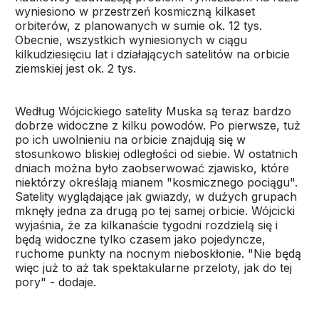
wyniesiono w przestrzeń kosmiczną kilkaset
orbiterów, z planowanych w sumie ok. 12 tys.
Obecnie, wszystkich wyniesionych w ciągu
kilkudziesięciu lat i działających satelitów na orbicie
ziemskiej jest ok. 2 tys.
Według Wójcickiego satelity Muska są teraz bardzo
dobrze widoczne z kilku powodów. Po pierwsze, tuż
po ich uwolnieniu na orbicie znajdują się w
stosunkowo bliskiej odległości od siebie. W ostatnich
dniach można było zaobserwować zjawisko, które
niektórzy określają mianem "kosmicznego pociągu".
Satelity wyglądające jak gwiazdy, w dużych grupach
mknęły jedna za drugą po tej samej orbicie. Wójcicki
wyjaśnia, że za kilkanaście tygodni rozdzielą się i
będą widoczne tylko czasem jako pojedyncze,
ruchome punkty na nocnym nieboskłonie. "Nie będą
więc już to aż tak spektakularne przeloty, jak do tej
pory" - dodaje.