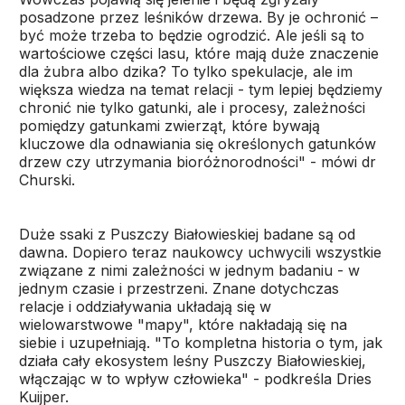
posadzone przez leśników drzewa. By je ochronić –
być może trzeba to będzie ogrodzić. Ale jeśli są to
wartościowe części lasu, które mają duże znaczenie
dla żubra albo dzika? To tylko spekulacje, ale im
większa wiedza na temat relacji - tym lepiej będziemy
chronić nie tylko gatunki, ale i procesy, zależności
pomiędzy gatunkami zwierząt, które bywają
kluczowe dla odnawiania się określonych gatunków
drzew czy utrzymania bioróżnorodności" - mówi dr
Churski.
Duże ssaki z Puszczy Białowieskiej badane są od
dawna. Dopiero teraz naukowcy uchwycili wszystkie
związane z nimi zależności w jednym badaniu - w
jednym czasie i przestrzeni. Znane dotychczas
relacje i oddziaływania układają się w
wielowarstwowe "mapy", które nakładają się na
siebie i uzupełniają. "To kompletna historia o tym, jak
działa cały ekosystem leśny Puszczy Białowieskiej,
włączając w to wpływ człowieka" - podkreśla Dries
Kuijper.