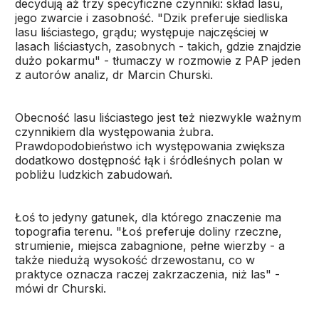
decydują aż trzy specyficzne czynniki: skład lasu,
jego zwarcie i zasobność. "Dzik preferuje siedliska
lasu liściastego, grądu; występuje najczęściej w
lasach liściastych, zasobnych - takich, gdzie znajdzie
dużo pokarmu" - tłumaczy w rozmowie z PAP jeden
z autorów analiz, dr Marcin Churski.
Obecność lasu liściastego jest też niezwykle ważnym
czynnikiem dla występowania żubra.
Prawdopodobieństwo ich występowania zwiększa
dodatkowo dostępność łąk i śródleśnych polan w
pobliżu ludzkich zabudowań.
Łoś to jedyny gatunek, dla którego znaczenie ma
topografia terenu. "Łoś preferuje doliny rzeczne,
strumienie, miejsca zabagnione, pełne wierzby - a
także niedużą wysokość drzewostanu, co w
praktyce oznacza raczej zakrzaczenia, niż las" -
mówi dr Churski.