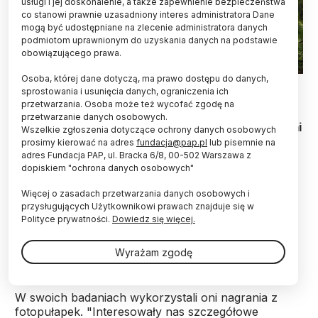
usługi i jej doskonalenie, a także zapewnienie bezpieczeństwa
co stanowi prawnie uzasadniony interes administratora Dane
mogą być udostępniane na zlecenie administratora danych
podmiotom uprawnionym do uzyskania danych na podstawie
obowiązującego prawa.
Osoba, której dane dotyczą, ma prawo dostępu do danych,
Fot. Fotolia
sprostowania i usunięcia danych, ograniczenia ich
przetwarzania. Osoba może też wycofać zgodę na
Oddziaływania przestrzenne pomiędzy ludźmi,
przetwarzanie danych osobowych.
dużymi drapieżnikami i zwierzętami roślinożernymi
Wszelkie zgłoszenia dotyczące ochrony danych osobowych
są bardzo złożone i wpływają na rozmieszczenie
prosimy kierować na adres
fundacja@pap.pl
lub pisemnie na
roślin na danym terenie. Procesy te, na
adres Fundacja PAP, ul. Bracka 6/8, 00-502 Warszawa z
dopiskiem "ochrona danych osobowych"
przykładzie Puszczy Białowieskiej, opisali
naukowcy z Instytutu Biologii Ssaków PAN.
Więcej o zasadach przetwarzania danych osobowych i
przysługujących Użytkownikowi prawach znajduje się w
Polityce prywatności.
Dowiedz się więcej.
Publikacja na ten temat ukazała się w piśmie
"e-
LIFE"
. Jej autorami są naukowcy z
Instytutu Biologii
Wyrażam zgodę
Ssaków PAN w Białowieży.
W swoich badaniach wykorzystali oni nagrania z
fotopułapek. "Interesowały nas szczegółowe