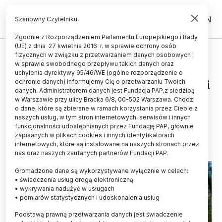
PL
EN
Szanowny Czytelniku,
Zgodnie z Rozporządzeniem Parlamentu Europejskiego i Rady
(UE) z dnia 27 kwietnia 2016 r. w sprawie ochrony osób
ŻYCIE
fizycznych w związku z przetwarzaniem danych osobowych i
w sprawie swobodnego przepływu takich danych oraz
Powstała "mapa" relacji
uchylenia dyrektywy 95/46/WE (ogólne rozporządzenie o
przestrzennych między gatunkami
ochronie danych) informujemy Cię o przetwarzaniu Twoich
danych. Administratorem danych jest Fundacja PAP,z siedzibą
Puszczy Białowieskiej
w Warszawie przy ulicy Bracka 6/8, 00-502 Warszawa. Chodzi
o dane, które są zbierane w ramach korzystania przez Ciebie z
ANNA ŚLĄZAK
naszych usług, w tym stron internetowych, serwisów i innych
28.11.2019
aktualizacja: 28.11.2019
funkcjonalności udostępnianych przez Fundację PAP, głównie
5 minut czytania
zapisanych w plikach cookies i innych identyfikatorach
internetowych, które są instalowane na naszych stronach przez
nas oraz naszych zaufanych partnerów Fundacji PAP.
Gromadzone dane są wykorzystywane wyłącznie w celach:
• świadczenia usług drogą elektroniczną
• wykrywania nadużyć w usługach
• pomiarów statystycznych i udoskonalenia usług
Podstawą prawną przetwarzania danych jest świadczenie