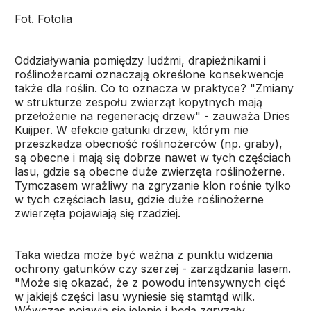
Fot. Fotolia
Oddziaływania pomiędzy ludźmi, drapieżnikami i
roślinożercami oznaczają określone konsekwencje
także dla roślin. Co to oznacza w praktyce? "Zmiany
w strukturze zespołu zwierząt kopytnych mają
przełożenie na regenerację drzew" - zauważa Dries
Kuijper. W efekcie gatunki drzew, którym nie
przeszkadza obecność roślinożerców (np. graby),
są obecne i mają się dobrze nawet w tych częściach
lasu, gdzie są obecne duże zwierzęta roślinożerne.
Tymczasem wrażliwy na zgryzanie klon rośnie tylko
w tych częściach lasu, gdzie duże roślinożerne
zwierzęta pojawiają się rzadziej.
Taka wiedza może być ważna z punktu widzenia
ochrony gatunków czy szerzej - zarządzania lasem.
"Może się okazać, że z powodu intensywnych cięć
w jakiejś części lasu wyniesie się stamtąd wilk.
Wówczas pojawią się jelenie i będą zgryzały