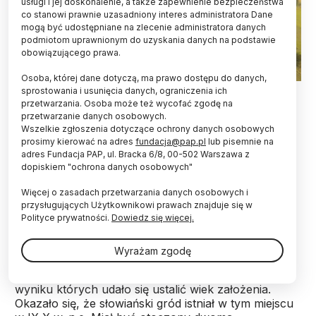
usługi i jej doskonalenie, a także zapewnienie bezpieczeństwa
co stanowi prawnie uzasadniony interes administratora Dane
mogą być udostępniane na zlecenie administratora danych
podmiotom uprawnionym do uzyskania danych na podstawie
obowiązującego prawa.
Osoba, której dane dotyczą, ma prawo dostępu do danych,
Grodzisko Walik w Brzezowej, fot Michał Pisz
sprostowania i usunięcia danych, ograniczenia ich
przetwarzania. Osoba może też wycofać zgodę na
przetwarzanie danych osobowych.
Jeden z najwyżej położnych grodów
Wszelkie zgłoszenia dotyczące ochrony danych osobowych
wczesnośredniowiecznych w Polsce, znajdujący
prosimy kierować na adres
fundacja@pap.pl
lub pisemnie na
się w Brzezowej, był potężniejszy, niż do tej pory
adres Fundacja PAP, ul. Bracka 6/8, 00-502 Warszawa z
uważali naukowcy. Położony w Beskidzie Niskim,
dopiskiem "ochrona danych osobowych"
otoczony był aż trzema, a nie dwoma liniami
wałów - ustalili archeolodzy w czasie
Więcej o zasadach przetwarzania danych osobowych i
sierpniowych badań.
przysługujących Użytkownikowi prawach znajduje się w
Polityce prywatności.
Dowiedz się więcej.
Grodzisko Walik w Brzezowej (471,5 m n.p.m.)
Wyrażam zgodę
archeolodzy odkryli blisko 70 lat temu. Cztery
dekady temu przeprowadzono wykopaliska, w
wyniku których udało się ustalić wiek założenia.
Okazało się, że słowiański gród istniał w tym miejscu