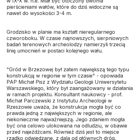
w IX-X w. n.e. Miał być otoczony dwoma
pierścieniami wałów, które do dziś widoczne są
nawet do wysokości 3-4 m.
Grodzisko w planie ma kształt nieregularnego
czworoboku. W czasie najnowszych, sierpniowych
badań terenowych archeolodzy namierzyli trzecią
linię umocnień w postaci kolejnego wału.
"Gród w Brzezowej był zatem największą tego typu
konstrukcją w regionie w tym czasie" - opowiada
PAP Michał Pisz z Wydziału Geologii Uniwersytetu
Warszawskiego, który był zaangażowany w działania
w ramach projektu. Konsultant naukowcy - prof.
Michał Parczewski z Instytutu Archeologii w
Rzeszowie uważa, że konstrukcja mogła być co
prawda jedną z największych w regionie, ale
niekoniecznie najważniejszą. Jego zdaniem mogła
być ona celowo ulokowana na odludziu, w obawie
przed najeźdźcami. Również dziś jest to miejsce
rzadko odwiedzane, z dala od głównych dróg.