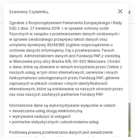
PL
EN
Szanowny Czytelniku,
Zgodnie z Rozporządzeniem Parlamentu Europejskiego i Rady
(UE) z dnia 27 kwietnia 2016 r. w sprawie ochrony osób
HISTORIA I KULTURA
fizycznych w związku z przetwarzaniem danych osobowych i
w sprawie swobodnego przepływu takich danych oraz
Naukowcy:
uchylenia dyrektywy 95/46/WE (ogólne rozporządzenie o
wczesnośredniowieczny gród z
ochronie danych) informujemy Cię o przetwarzaniu Twoich
danych. Administratorem danych jest Fundacja PAP,z siedzibą
Beskidu Niskiego potężniejszy, niż
w Warszawie przy ulicy Bracka 6/8, 00-502 Warszawa. Chodzi
o dane, które są zbierane w ramach korzystania przez Ciebie z
uważano
naszych usług, w tym stron internetowych, serwisów i innych
funkcjonalności udostępnianych przez Fundację PAP, głównie
27.08.2019
aktualizacja: 27.08.2019
zapisanych w plikach cookies i innych identyfikatorach
3 minuty czytania
internetowych, które są instalowane na naszych stronach przez
nas oraz naszych zaufanych partnerów Fundacji PAP.
Gromadzone dane są wykorzystywane wyłącznie w celach:
• świadczenia usług drogą elektroniczną
• wykrywania nadużyć w usługach
• pomiarów statystycznych i udoskonalenia usług
Podstawą prawną przetwarzania danych jest świadczenie