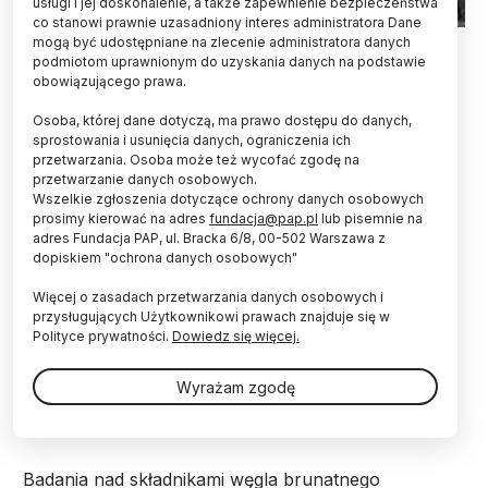
usługi i jej doskonalenie, a także zapewnienie bezpieczeństwa
co stanowi prawnie uzasadniony interes administratora Dane
Fot. Fotolia
mogą być udostępniane na zlecenie administratora danych
podmiotom uprawnionym do uzyskania danych na podstawie
obowiązującego prawa.
Substancje obecne w węglu brunatnym mogą
pomóc w zwalczaniu wirusów kleszczowego
Osoba, której dane dotyczą, ma prawo dostępu do danych,
zapalenia mózgu – informuje pismo „Scientific
sprostowania i usunięcia danych, ograniczenia ich
Reports”.
przetwarzania. Osoba może też wycofać zgodę na
przetwarzanie danych osobowych.
Wszelkie zgłoszenia dotyczące ochrony danych osobowych
Naturalne substancje humusowe znajdujące się w
prosimy kierować na adres
fundacja@pap.pl
lub pisemnie na
glebie, torfie czy węglu są ważnym źródłem
adres Fundacja PAP, ul. Bracka 6/8, 00-502 Warszawa z
dopiskiem "ochrona danych osobowych"
związków biologicznie czynnych. Zrozumienie ich
składu i ekstrakcja aktywnych składników mogą być
Więcej o zasadach przetwarzania danych osobowych i
pomocne na przykład w tworzeniu nowych leków.
przysługujących Użytkownikowi prawach znajduje się w
Jednak wyodrębnienie konkretnego związku
Polityce prywatności.
Dowiedz się więcej.
chemicznego jest trudnym zadaniem, albowiem
standardowe metody rozdzielania złożonych
Wyrażam zgodę
mieszanin nie działają w przypadku substancji
humusowych.
Badania nad składnikami węgla brunatnego