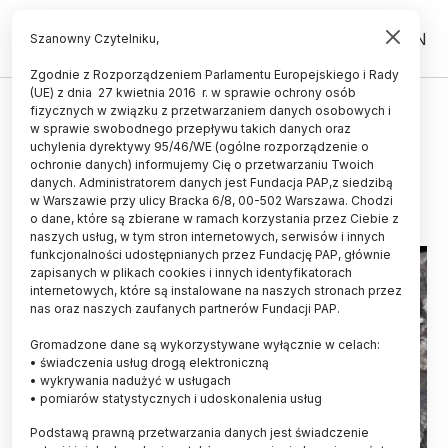
PL
EN
Szanowny Czytelniku,
Zgodnie z Rozporządzeniem Parlamentu Europejskiego i Rady
(UE) z dnia 27 kwietnia 2016 r. w sprawie ochrony osób
ŚWIAT
fizycznych w związku z przetwarzaniem danych osobowych i
w sprawie swobodnego przepływu takich danych oraz
Węgiel brunatny kontra wirusy
uchylenia dyrektywy 95/46/WE (ogólne rozporządzenie o
ochronie danych) informujemy Cię o przetwarzaniu Twoich
22.08.2019
aktualizacja: 22.08.2019
danych. Administratorem danych jest Fundacja PAP,z siedzibą
2 minuty czytania
w Warszawie przy ulicy Bracka 6/8, 00-502 Warszawa. Chodzi
o dane, które są zbierane w ramach korzystania przez Ciebie z
naszych usług, w tym stron internetowych, serwisów i innych
funkcjonalności udostępnianych przez Fundację PAP, głównie
zapisanych w plikach cookies i innych identyfikatorach
internetowych, które są instalowane na naszych stronach przez
nas oraz naszych zaufanych partnerów Fundacji PAP.
Gromadzone dane są wykorzystywane wyłącznie w celach:
• świadczenia usług drogą elektroniczną
• wykrywania nadużyć w usługach
• pomiarów statystycznych i udoskonalenia usług
Podstawą prawną przetwarzania danych jest świadczenie