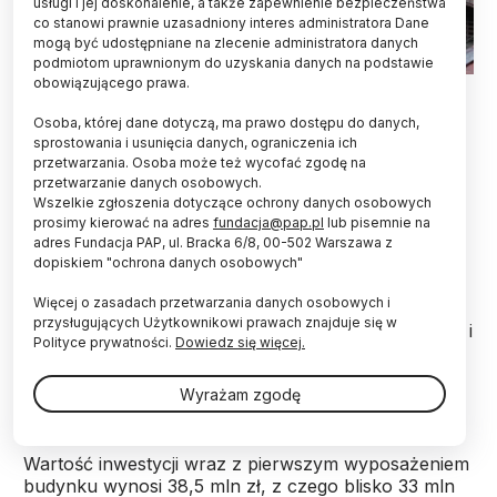
usługi i jej doskonalenie, a także zapewnienie bezpieczeństwa
co stanowi prawnie uzasadniony interes administratora Dane
mogą być udostępniane na zlecenie administratora danych
podmiotom uprawnionym do uzyskania danych na podstawie
obowiązującego prawa.
Nowy budynek Wydziału Radia i Telewizji Uniwersytetu
Śląskiego w Katowicach. Fot. PAP/ Andrzej Grygiel 09.10.2017
Osoba, której dane dotyczą, ma prawo dostępu do danych,
sprostowania i usunięcia danych, ograniczenia ich
W poniedziałek w Katowicach oficjalnie otwarto
przetwarzania. Osoba może też wycofać zgodę na
nowy budynek Wydziału Radia i Telewizji
przetwarzanie danych osobowych.
Uniwersytetu Śląskiego. Przeprowadzka ze starej
Wszelkie zgłoszenia dotyczące ochrony danych osobowych
siedziby planowana jest na listopad. Obiekt łączy
prosimy kierować na adres
fundacja@pap.pl
lub pisemnie na
w sobie nowoczesność z elementami tradycyjnej
adres Fundacja PAP, ul. Bracka 6/8, 00-502 Warszawa z
śląskiej architektury.
dopiskiem "ochrona danych osobowych"
Więcej o zasadach przetwarzania danych osobowych i
przysługujących Użytkownikowi prawach znajduje się w
Obecny na uroczystości wicepremier, minister nauki i
Polityce prywatności.
Dowiedz się więcej.
szkolnictwa wyższego Jarosław Gowin przyznał po
krótkim zwiedzaniu, że jest pod wrażeniem tego
Wyrażam zgodę
pięknego - jak mówił - obiektu.
Wartość inwestycji wraz z pierwszym wyposażeniem
budynku wynosi 38,5 mln zł, z czego blisko 33 mln