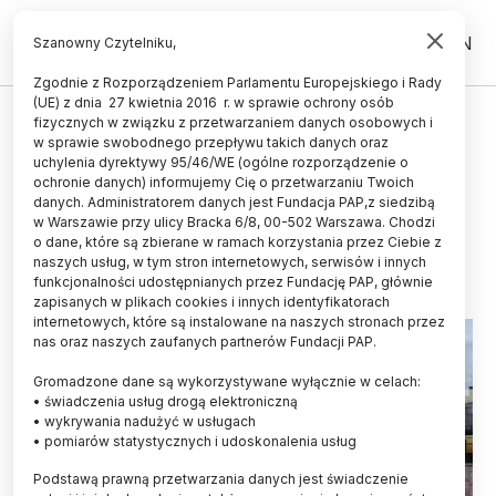
PL
EN
Szanowny Czytelniku,
Zgodnie z Rozporządzeniem Parlamentu Europejskiego i Rady
(UE) z dnia 27 kwietnia 2016 r. w sprawie ochrony osób
fizycznych w związku z przetwarzaniem danych osobowych i
Katowice/ Nowy budynek
w sprawie swobodnego przepływu takich danych oraz
Wydziału Radia i Telewizji UŚ –
uchylenia dyrektywy 95/46/WE (ogólne rozporządzenie o
ochronie danych) informujemy Cię o przetwarzaniu Twoich
oficjalnie otwarty
danych. Administratorem danych jest Fundacja PAP,z siedzibą
w Warszawie przy ulicy Bracka 6/8, 00-502 Warszawa. Chodzi
09.10.2017
aktualizacja: 09.10.2017
o dane, które są zbierane w ramach korzystania przez Ciebie z
3 minuty czytania
naszych usług, w tym stron internetowych, serwisów i innych
funkcjonalności udostępnianych przez Fundację PAP, głównie
zapisanych w plikach cookies i innych identyfikatorach
internetowych, które są instalowane na naszych stronach przez
nas oraz naszych zaufanych partnerów Fundacji PAP.
Gromadzone dane są wykorzystywane wyłącznie w celach:
• świadczenia usług drogą elektroniczną
• wykrywania nadużyć w usługach
• pomiarów statystycznych i udoskonalenia usług
Podstawą prawną przetwarzania danych jest świadczenie