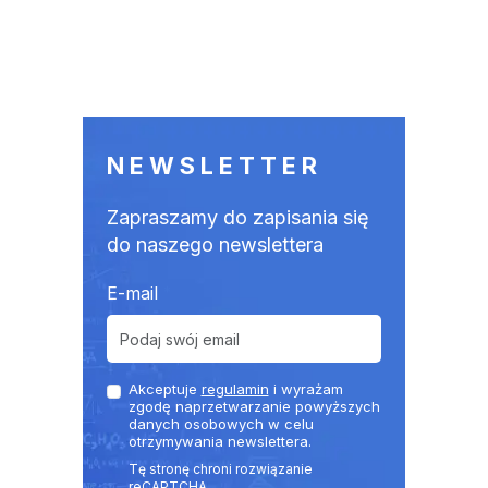
NEWSLETTER
Zapraszamy do zapisania się
do naszego newslettera
E-mail
Akceptuje
regulamin
i wyrażam
zgodę naprzetwarzanie powyższych
danych osobowych w celu
otrzymywania newslettera.