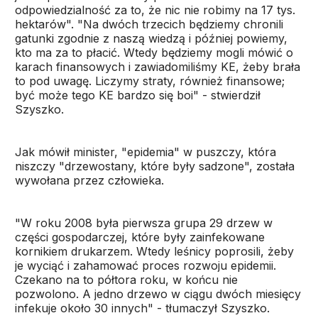
odpowiedzialność za to, że nic nie robimy na 17 tys.
hektarów". "Na dwóch trzecich będziemy chronili
gatunki zgodnie z naszą wiedzą i później powiemy,
kto ma za to płacić. Wtedy będziemy mogli mówić o
karach finansowych i zawiadomiliśmy KE, żeby brała
to pod uwagę. Liczymy straty, również finansowe;
być może tego KE bardzo się boi" - stwierdził
Szyszko.
Jak mówił minister, "epidemia" w puszczy, która
niszczy "drzewostany, które były sadzone", została
wywołana przez człowieka.
"W roku 2008 była pierwsza grupa 29 drzew w
części gospodarczej, które były zainfekowane
kornikiem drukarzem. Wtedy leśnicy poprosili, żeby
je wyciąć i zahamować proces rozwoju epidemii.
Czekano na to półtora roku, w końcu nie
pozwolono. A jedno drzewo w ciągu dwóch miesięcy
infekuje około 30 innych" - tłumaczył Szyszko.