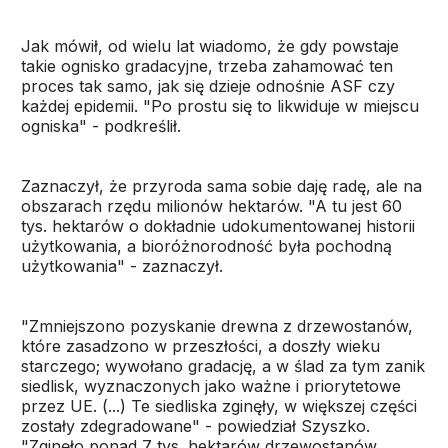
Jak mówił, od wielu lat wiadomo, że gdy powstaje
takie ognisko gradacyjne, trzeba zahamować ten
proces tak samo, jak się dzieje odnośnie ASF czy
każdej epidemii. "Po prostu się to likwiduje w miejscu
ogniska" - podkreślił.
Zaznaczył, że przyroda sama sobie daję radę, ale na
obszarach rzędu milionów hektarów. "A tu jest 60
tys. hektarów o dokładnie udokumentowanej historii
użytkowania, a bioróżnorodność była pochodną
użytkowania" - zaznaczył.
"Zmniejszono pozyskanie drewna z drzewostanów,
które zasadzono w przeszłości, a doszły wieku
starczego; wywołano gradację, a w ślad za tym zanik
siedlisk, wyznaczonych jako ważne i priorytetowe
przez UE. (...) Te siedliska zginęły, w większej części
zostały zdegradowane" - powiedział Szyszko.
"Zginęło ponad 7 tys. hektarów drzewostanów,