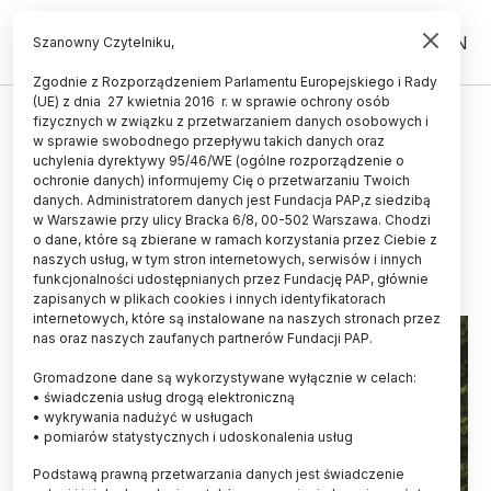
PL
EN
Szanowny Czytelniku,
Zgodnie z Rozporządzeniem Parlamentu Europejskiego i Rady
(UE) z dnia 27 kwietnia 2016 r. w sprawie ochrony osób
fizycznych w związku z przetwarzaniem danych osobowych i
Szyszko: w przyszłym roku
w sprawie swobodnego przepływu takich danych oraz
zobaczymy skutki działań w
uchylenia dyrektywy 95/46/WE (ogólne rozporządzenie o
ochronie danych) informujemy Cię o przetwarzaniu Twoich
Puszczy Białowieskiej
danych. Administratorem danych jest Fundacja PAP,z siedzibą
w Warszawie przy ulicy Bracka 6/8, 00-502 Warszawa. Chodzi
03.10.2017
aktualizacja: 03.10.2017
o dane, które są zbierane w ramach korzystania przez Ciebie z
3 minuty czytania
naszych usług, w tym stron internetowych, serwisów i innych
funkcjonalności udostępnianych przez Fundację PAP, głównie
zapisanych w plikach cookies i innych identyfikatorach
internetowych, które są instalowane na naszych stronach przez
nas oraz naszych zaufanych partnerów Fundacji PAP.
Gromadzone dane są wykorzystywane wyłącznie w celach:
• świadczenia usług drogą elektroniczną
• wykrywania nadużyć w usługach
• pomiarów statystycznych i udoskonalenia usług
Podstawą prawną przetwarzania danych jest świadczenie