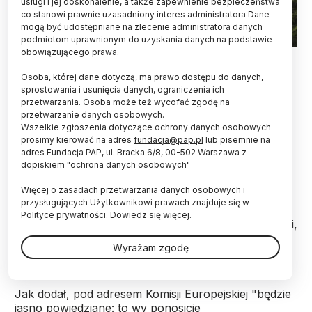
usługi i jej doskonalenie, a także zapewnienie bezpieczeństwa
co stanowi prawnie uzasadniony interes administratora Dane
mogą być udostępniane na zlecenie administratora danych
podmiotom uprawnionym do uzyskania danych na podstawie
obowiązującego prawa.
Fot. PAP/ Artur Reszko 13.02.2016
Osoba, której dane dotyczą, ma prawo dostępu do danych,
W przyszłym roku będą widoczne skutki działań
sprostowania i usunięcia danych, ograniczenia ich
naprawczych, jakie zostały podjęte na obszarze
przetwarzania. Osoba może też wycofać zgodę na
dwóch trzecich Puszczy Białowieskiej - uważa
przetwarzanie danych osobowych.
minister środowiska. Jan Szyszko powiedział we
Wszelkie zgłoszenia dotyczące ochrony danych osobowych
wtorek, że "liczymy straty, również finansowe",
prosimy kierować na adres
fundacja@pap.pl
lub pisemnie na
adres Fundacja PAP, ul. Bracka 6/8, 00-502 Warszawa z
na pozostałym obszarze Puszczy.
dopiskiem "ochrona danych osobowych"
Więcej o zasadach przetwarzania danych osobowych i
"Jedna trzecia puszczy została pozostawiona samej
przysługujących Użytkownikowi prawach znajduje się w
sobie, a na dwóch trzecich rozpoczęliśmy działania
Polityce prywatności.
Dowiedz się więcej.
naprawcze. Już w przyszłym roku będziemy widzieli,
jakie są skutki naszych działań" - mówił Szyszko we
Wyrażam zgodę
wtorek w TVP1.
Jak dodał, pod adresem Komisji Europejskiej "będzie
jasno powiedziane: to wy ponosicie