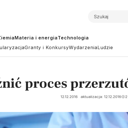
Ziemia
Materia i energia
Technologia
ularyzacja
Granty i Konkursy
Wydarzenia
Ludzie
źnić proces przerz
12.12.2016
aktualizacja: 12.12.2016
2