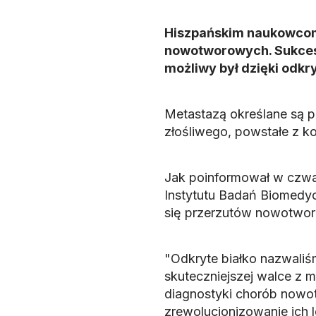
Hiszpańskim naukowcom 
nowotworowych. Sukces 
możliwy był dzięki odkr
Metastazą określane są 
złośliwego, powstałe z 
Jak poinformował w czwar
Instytutu Badań Biomedyc
się przerzutów nowotwor
"Odkryte białko nazwali
skuteczniejszej walce z 
diagnostyki chorób nowot
zrewolucjonizowanie ich l