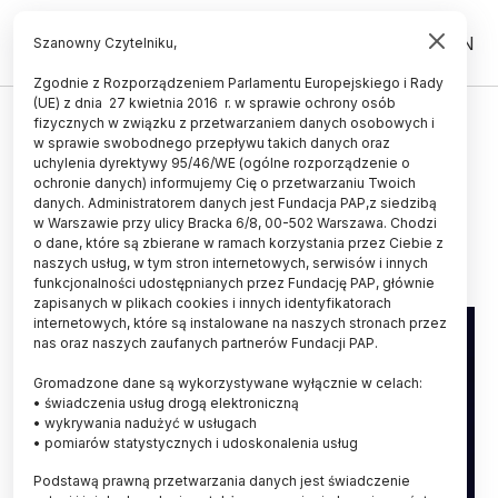
PL
EN
Szanowny Czytelniku,
Zgodnie z Rozporządzeniem Parlamentu Europejskiego i Rady
(UE) z dnia 27 kwietnia 2016 r. w sprawie ochrony osób
ŚWIAT
fizycznych w związku z przetwarzaniem danych osobowych i
w sprawie swobodnego przepływu takich danych oraz
Astronomowie zmierzyli ziarna, z
uchylenia dyrektywy 95/46/WE (ogólne rozporządzenie o
których formują się planety
ochronie danych) informujemy Cię o przetwarzaniu Twoich
danych. Administratorem danych jest Fundacja PAP,z siedzibą
w Warszawie przy ulicy Bracka 6/8, 00-502 Warszawa. Chodzi
09.12.2016
aktualizacja: 09.12.2016
o dane, które są zbierane w ramach korzystania przez Ciebie z
2 minuty czytania
naszych usług, w tym stron internetowych, serwisów i innych
funkcjonalności udostępnianych przez Fundację PAP, głównie
zapisanych w plikach cookies i innych identyfikatorach
internetowych, które są instalowane na naszych stronach przez
nas oraz naszych zaufanych partnerów Fundacji PAP.
Gromadzone dane są wykorzystywane wyłącznie w celach:
• świadczenia usług drogą elektroniczną
• wykrywania nadużyć w usługach
• pomiarów statystycznych i udoskonalenia usług
Podstawą prawną przetwarzania danych jest świadczenie