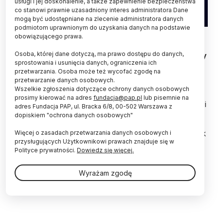
usługi i jej doskonalenie, a także zapewnienie bezpieczeństwa
co stanowi prawnie uzasadniony interes administratora Dane
mogą być udostępniane na zlecenie administratora danych
podmiotom uprawnionym do uzyskania danych na podstawie
obowiązującego prawa.
Dzięki obserwacjom za pomocą sieci
Osoba, której dane dotyczą, ma prawo dostępu do danych,
radioteleskopów ALMA naukowcy po raz pierwszy
sprostowania i usunięcia danych, ograniczenia ich
precyzyjnie zmierzyli - przy pomocy polaryzacji
przetwarzania. Osoba może też wycofać zgodę na
światła - małe cząstki pyłu wokół młodej gwiazdy.
przetwarzanie danych osobowych.
Wszelkie zgłoszenia dotyczące ochrony danych osobowych
prosimy kierować na adres
fundacja@pap.pl
lub pisemnie na
Astronomowie uważają, że planety powstają z gazu i
adres Fundacja PAP, ul. Bracka 6/8, 00-502 Warszawa z
pyłu zgromadzonego w dyskach wokół młodych
dopiskiem "ochrona danych osobowych"
gwiazd. Jednak szczegółowy przebieg tego procesu
nie jest dokładnie znany. Jedną z większych zagadek
Więcej o zasadach przetwarzania danych osobowych i
przysługujących Użytkownikowi prawach znajduje się w
jest to, w jaki sposób małe ziarna pyłu o rozmiarach
Polityce prywatności.
Dowiedz się więcej.
1 mikrometra łączą się ze sobą, aby ostatecznie
stworzyć globy o średnicach nawet 10 tys.
kilometrów. Sprawę utrudnia fakt, iż wcale nie jest
Wyrażam zgodę
prosto zmierzyć rozmiary ziaren pyłu w odległym
kosmosie.