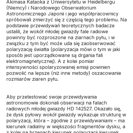
Akimasa Kataoka z Uniwersytetu w Heidelbergu
(Niemcy) i Narodowego Obserwatorium
Astronomicznego Japonii i jego współpracownicy
spróbowali zmierzyć się z częścią tego problemu. Na
podstawie przewidywań teoretycznych badacze
ustalili, że wokół młodej gwiazdy fale radiowe
powinny być rozproszone na ziarnach pyłu, i w
związku z tym być może uda się zaobserwować
polaryzację światła (polaryzacja mówi o tym w jaki
sposób jest uporządkowane są drgania fali
elektromagnetycznej). A z kolei pomiar
intensywności spolaryzowanej emisji powinien
pozwolić na lepsze (niż inne metody) oszacowanie
rozmiarów ziaren pyłu.
Aby przetestować swoje przewidywania
astronomowie dokonali obserwacji na falach
radiowych młodej gwiazdy HD 142527. Okazało się,
że dysk pyłowy wokół gwiazdy wykazuje strukturę w
polaryzacji, która – zgodnie z przewidywaniami – ma
kierunek radialny w większości fragmentów dysku, a
z kolei na brzegach kierunek polaryzacji kierunek