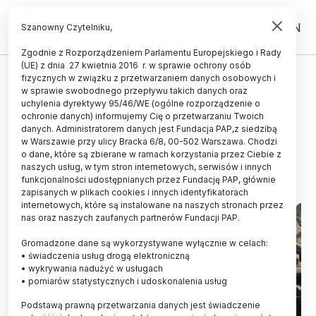
PL
EN
Szanowny Czytelniku,
Zgodnie z Rozporządzeniem Parlamentu Europejskiego i Rady
(UE) z dnia 27 kwietnia 2016 r. w sprawie ochrony osób
fizycznych w związku z przetwarzaniem danych osobowych i
Wiemy coraz więcej o twórcach
w sprawie swobodnego przepływu takich danych oraz
najstarszego kamiennego muru w
uchylenia dyrektywy 95/46/WE (ogólne rozporządzenie o
ochronie danych) informujemy Cię o przetwarzaniu Twoich
Polsce
danych. Administratorem danych jest Fundacja PAP,z siedzibą
w Warszawie przy ulicy Bracka 6/8, 00-502 Warszawa. Chodzi
03.07.2016
aktualizacja: 03.07.2016
o dane, które są zbierane w ramach korzystania przez Ciebie z
4 minuty czytania
naszych usług, w tym stron internetowych, serwisów i innych
funkcjonalności udostępnianych przez Fundację PAP, głównie
zapisanych w plikach cookies i innych identyfikatorach
internetowych, które są instalowane na naszych stronach przez
nas oraz naszych zaufanych partnerów Fundacji PAP.
Gromadzone dane są wykorzystywane wyłącznie w celach:
• świadczenia usług drogą elektroniczną
• wykrywania nadużyć w usługach
• pomiarów statystycznych i udoskonalenia usług
Podstawą prawną przetwarzania danych jest świadczenie