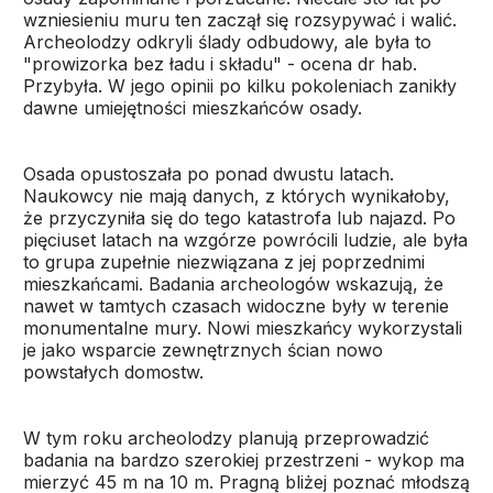
wzniesieniu muru ten zaczął się rozsypywać i walić.
Archeolodzy odkryli ślady odbudowy, ale była to
"prowizorka bez ładu i składu" - ocena dr hab.
Przybyła. W jego opinii po kilku pokoleniach zanikły
dawne umiejętności mieszkańców osady.
Osada opustoszała po ponad dwustu latach.
Naukowcy nie mają danych, z których wynikałoby,
że przyczyniła się do tego katastrofa lub najazd. Po
pięciuset latach na wzgórze powrócili ludzie, ale była
to grupa zupełnie niezwiązana z jej poprzednimi
mieszkańcami. Badania archeologów wskazują, że
nawet w tamtych czasach widoczne były w terenie
monumentalne mury. Nowi mieszkańcy wykorzystali
je jako wsparcie zewnętrznych ścian nowo
powstałych domostw.
W tym roku archeolodzy planują przeprowadzić
badania na bardzo szerokiej przestrzeni - wykop ma
mierzyć 45 m na 10 m. Pragną bliżej poznać młodszą