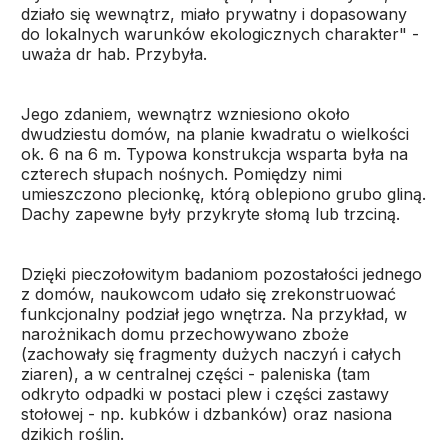
działo się wewnątrz, miało prywatny i dopasowany
do lokalnych warunków ekologicznych charakter" -
uważa dr hab. Przybyła.
Jego zdaniem, wewnątrz wzniesiono około
dwudziestu domów, na planie kwadratu o wielkości
ok. 6 na 6 m. Typowa konstrukcja wsparta była na
czterech słupach nośnych. Pomiędzy nimi
umieszczono plecionkę, którą oblepiono grubo gliną.
Dachy zapewne były przykryte słomą lub trzciną.
Dzięki pieczołowitym badaniom pozostałości jednego
z domów, naukowcom udało się zrekonstruować
funkcjonalny podział jego wnętrza. Na przykład, w
narożnikach domu przechowywano zboże
(zachowały się fragmenty dużych naczyń i całych
ziaren), a w centralnej części - paleniska (tam
odkryto odpadki w postaci plew i części zastawy
stołowej - np. kubków i dzbanków) oraz nasiona
dzikich roślin.