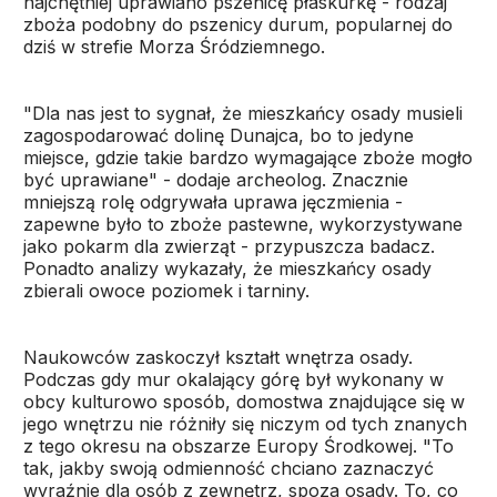
najchętniej uprawiano pszenicę płaskurkę - rodzaj
zboża podobny do pszenicy durum, popularnej do
dziś w strefie Morza Śródziemnego.
"Dla nas jest to sygnał, że mieszkańcy osady musieli
zagospodarować dolinę Dunajca, bo to jedyne
miejsce, gdzie takie bardzo wymagające zboże mogło
być uprawiane" - dodaje archeolog. Znacznie
mniejszą rolę odgrywała uprawa jęczmienia -
zapewne było to zboże pastewne, wykorzystywane
jako pokarm dla zwierząt - przypuszcza badacz.
Ponadto analizy wykazały, że mieszkańcy osady
zbierali owoce poziomek i tarniny.
Naukowców zaskoczył kształt wnętrza osady.
Podczas gdy mur okalający górę był wykonany w
obcy kulturowo sposób, domostwa znajdujące się w
jego wnętrzu nie różniły się niczym od tych znanych
z tego okresu na obszarze Europy Środkowej. "To
tak, jakby swoją odmienność chciano zaznaczyć
wyraźnie dla osób z zewnętrz, spoza osady. To, co