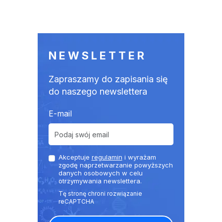
NEWSLETTER
Zapraszamy do zapisania się
do naszego newslettera
E-mail
Akceptuje
regulamin
i wyrażam
zgodę naprzetwarzanie powyższych
danych osobowych w celu
otrzymywania newslettera.