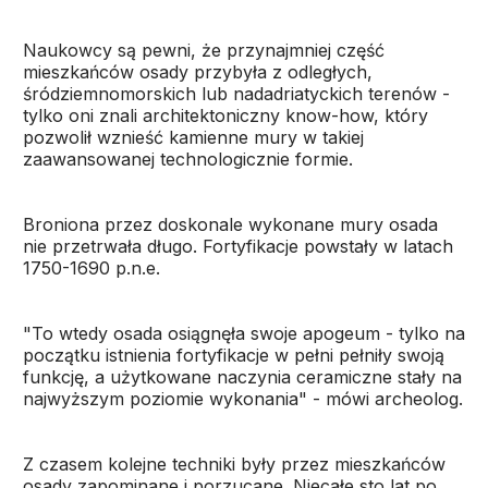
Naukowcy są pewni, że przynajmniej część
mieszkańców osady przybyła z odległych,
śródziemnomorskich lub nadadriatyckich terenów -
tylko oni znali architektoniczny know-how, który
pozwolił wznieść kamienne mury w takiej
zaawansowanej technologicznie formie.
Broniona przez doskonale wykonane mury osada
nie przetrwała długo. Fortyfikacje powstały w latach
1750-1690 p.n.e.
"To wtedy osada osiągnęła swoje apogeum - tylko na
początku istnienia fortyfikacje w pełni pełniły swoją
funkcję, a użytkowane naczynia ceramiczne stały na
najwyższym poziomie wykonania" - mówi archeolog.
Z czasem kolejne techniki były przez mieszkańców
osady zapominane i porzucane. Niecałe sto lat po