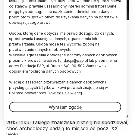
usługi i jej doskonalenie, a także zapewnienie bezpieczeństwa
co stanowi prawnie uzasadniony interes administratora Dane
mogą być udostępniane na zlecenie administratora danych
podmiotom uprawnionym do uzyskania danych na podstawie
obowiązującego prawa.
Unikalny, kamienny mur, który ponad 3,5 tys. lat
Osoba, której dane dotyczą, ma prawo dostępu do danych,
temu chronił mieszkańców osady przybyłych ze
sprostowania i usunięcia danych, ograniczenia ich
strefy Morza Śródziemnego, odsłania kolejne
przetwarzania. Osoba może też wycofać zgodę na
tajemnice przed naukowcami pracującymi w
przetwarzanie danych osobowych.
Wszelkie zgłoszenia dotyczące ochrony danych osobowych
Maszkowicach (woj. małopolskie). Ku ich
prosimy kierować na adres
fundacja@pap.pl
lub pisemnie na
zaskoczeniu, życie w obrębie muru niewiele
adres Fundacja PAP, ul. Bracka 6/8, 00-502 Warszawa z
różniło się od tego, jakie prowadzono w innych
dopiskiem "ochrona danych osobowych"
okolicznych osadach.
Więcej o zasadach przetwarzania danych osobowych i
przysługujących Użytkownikowi prawach znajduje się w
Najstarszy przykład kamiennego muru w dziejach
Polityce prywatności.
Dowiedz się więcej.
budownictwa na ziemiach polskich, o ponad 2,5
tysiąca lat starszy od zabytków architektury
Wyrażam zgodę
romańskiej, odkryli w Maszkowicach na Górze
Zyndrama badacze z Uniwersytetu Jagiellońskiego w
2015 roku. Takiego znaleziska nikt się nie spodziewał,
choć archeolodzy badają to miejsce od pocz. XX
wieku.