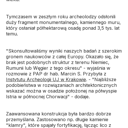
Tymczasem w zeszłym roku archeolodzy odsłonili
duży fragment monumentalnego, kamiennego muru,
który osłaniał półhektarową osadę ponad 3,5 tys. lat
temu.
"Skonsultowaliśmy wyniki naszych badań z szerokim
gronem naukowców z całej Europy. Okazało się, że
brak jest podobnych struktur z terenu Niemiec,
Rumunii lub Węgier z tego okresu" - wyjaśnia w
rozmowie z PAP dr hab. Marcin S. Przybyła z
Instytutu Archeologii UJ w Krakowie
. - "Najbliższe
podobieństwa w rozwiązaniach architektonicznych
wskazać można w osadzie położonej na półwyspie
Istria w północnej Chorwacji" - dodaje.
Zaawansowana konstrukcja była bardzo dobrze
przemyślana. Zastosowano np. długie kamienie
"klamry", które spajały fortyfikację, łącząc lico z