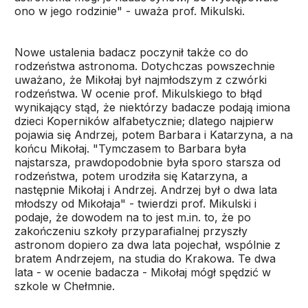
ono w jego rodzinie" - uważa prof. Mikulski.
Nowe ustalenia badacz poczynił także co do
rodzeństwa astronoma. Dotychczas powszechnie
uważano, że Mikołaj był najmłodszym z czwórki
rodzeństwa. W ocenie prof. Mikulskiego to błąd
wynikający stąd, że niektórzy badacze podają imiona
dzieci Koperników alfabetycznie; dlatego najpierw
pojawia się Andrzej, potem Barbara i Katarzyna, a na
końcu Mikołaj. "Tymczasem to Barbara była
najstarsza, prawdopodobnie była sporo starsza od
rodzeństwa, potem urodziła się Katarzyna, a
następnie Mikołaj i Andrzej. Andrzej był o dwa lata
młodszy od Mikołaja" - twierdzi prof. Mikulski i
podaje, że dowodem na to jest m.in. to, że po
zakończeniu szkoły przyparafialnej przyszły
astronom dopiero za dwa lata pojechał, wspólnie z
bratem Andrzejem, na studia do Krakowa. Te dwa
lata - w ocenie badacza - Mikołaj mógł spędzić w
szkole w Chełmnie.