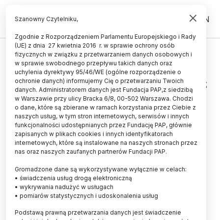
PL
EN
Szanowny Czytelniku,
Zgodnie z Rozporządzeniem Parlamentu Europejskiego i Rady
(UE) z dnia 27 kwietnia 2016 r. w sprawie ochrony osób
HISTORIA I KULTURA
fizycznych w związku z przetwarzaniem danych osobowych i
w sprawie swobodnego przepływu takich danych oraz
Prof. Mikulski: przodkowie
uchylenia dyrektywy 95/46/WE (ogólne rozporządzenie o
Kopernika pochodzili z Nysy, nie z
ochronie danych) informujemy Cię o przetwarzaniu Twoich
danych. Administratorem danych jest Fundacja PAP,z siedzibą
Krakowa
w Warszawie przy ulicy Bracka 6/8, 00-502 Warszawa. Chodzi
o dane, które są zbierane w ramach korzystania przez Ciebie z
17.06.2015
aktualizacja: 17.06.2015
naszych usług, w tym stron internetowych, serwisów i innych
3 minuty czytania
funkcjonalności udostępnianych przez Fundację PAP, głównie
zapisanych w plikach cookies i innych identyfikatorach
internetowych, które są instalowane na naszych stronach przez
nas oraz naszych zaufanych partnerów Fundacji PAP.
Gromadzone dane są wykorzystywane wyłącznie w celach:
• świadczenia usług drogą elektroniczną
• wykrywania nadużyć w usługach
• pomiarów statystycznych i udoskonalenia usług
Podstawą prawną przetwarzania danych jest świadczenie