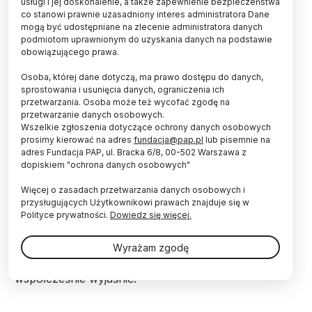
usługi i jej doskonalenie, a także zapewnienie bezpieczeństwa
co stanowi prawnie uzasadniony interes administratora Dane
mogą być udostępniane na zlecenie administratora danych
podmiotom uprawnionym do uzyskania danych na podstawie
obowiązującego prawa.
Fot. Fotolia
Osoba, której dane dotyczą, ma prawo dostępu do danych,
sprostowania i usunięcia danych, ograniczenia ich
Historyk prof. Krzysztof Mikulski badając
przetwarzania. Osoba może też wycofać zgodę na
genealogię rodu Mikołaja Kopernika ustalił, że
przetwarzanie danych osobowych.
przodkowie astronoma nie wywodzili się z
Wszelkie zgłoszenia dotyczące ochrony danych osobowych
Krakowa, jak się dotąd uważało, ale raczej z Nysy.
prosimy kierować na adres
fundacja@pap.pl
lub pisemnie na
W ocenie Mikulskiego mitem jest też to, że
adres Fundacja PAP, ul. Bracka 6/8, 00-502 Warszawa z
dopiskiem "ochrona danych osobowych"
astronom był najmłodszym dzieckiem.
Więcej o zasadach przetwarzania danych osobowych i
przysługujących Użytkownikowi prawach znajduje się w
We wtorek w olsztyńskim Ośrodku Badań
Polityce prywatności.
Dowiedz się więcej.
Naukowych odbyła się konferencja naukowa
poświęcona Mikołajowi Kopernikowi. Jej uczestnicy
Wyrażam zgodę
zgodzili się, że życiorys najsłynniejszego astronoma
wciąż kryje wiele zagadek, które - co istotne - da się
współcześnie wyjaśnić.