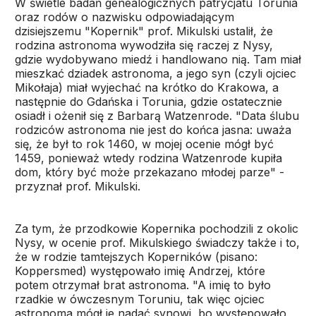
W świetle badań genealogicznych patrycjatu Torunia
oraz rodów o nazwisku odpowiadającym
dzisiejszemu "Kopernik" prof. Mikulski ustalił, że
rodzina astronoma wywodziła się raczej z Nysy,
gdzie wydobywano miedź i handlowano nią. Tam miał
mieszkać dziadek astronoma, a jego syn (czyli ojciec
Mikołaja) miał wyjechać na krótko do Krakowa, a
następnie do Gdańska i Torunia, gdzie ostatecznie
osiadł i ożenił się z Barbarą Watzenrode. "Data ślubu
rodziców astronoma nie jest do końca jasna: uważa
się, że był to rok 1460, w mojej ocenie mógł być
1459, ponieważ wtedy rodzina Watzenrode kupiła
dom, który być może przekazano młodej parze" -
przyznał prof. Mikulski.
Za tym, że przodkowie Kopernika pochodzili z okolic
Nysy, w ocenie prof. Mikulskiego świadczy także i to,
że w rodzie tamtejszych Koperników (pisano:
Koppersmed) występowało imię Andrzej, które
potem otrzymał brat astronoma. "A imię to było
rzadkie w ówczesnym Toruniu, tak więc ojciec
astronoma mógł je nadać synowi, bo występowało