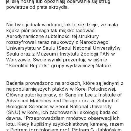
jej siłę nośną lub opóźniają oderwanie się strug
powietrza od płata skrzydła.
Nie było jednak wiadomo, jak to się dzieje, że mała
kępka piór pomaga tak miękko lądować.
Aerodynamiczne subtelności tej struktury
rozszyfrowali teraz naukowcy z Narodowego
Uniwersytetu w Seulu (Seoul National University)w
Seulu oraz z Muzeum i Instytutu Zoologii PAN w
Warszawie. Swoje wyniki prezentują w piśmie
"Scientific Reports" grupy wydawniczej Nature.
Badania prowadzono na srokach, które są jednymi z
najpopularniejszych ptaków w Korei Południowej.
Główna autorka pracy, dr Sang-im Lee z Institute of
Advanced Machines and Design oraz ze School of
Biological Sciences w Seoul National University
(SNU) w Korei, ich zachowania i ekologię bada od
dawna. "Przeprowadziłam mnóstwo obserwacji ich
lotu. Kiedy kupiliśmy szybkoklatkową kamerę, razem
z Piotrem (ornitologiem prof. Piotrem G. Jabłońskim