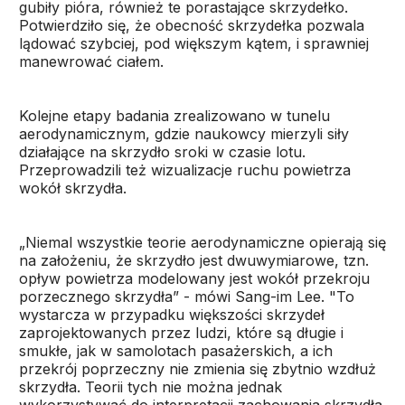
gubiły pióra, również te porastające skrzydełko.
Potwierdziło się, że obecność skrzydełka pozwala
lądować szybciej, pod większym kątem, i sprawniej
manewrować ciałem.
Kolejne etapy badania zrealizowano w tunelu
aerodynamicznym, gdzie naukowcy mierzyli siły
działające na skrzydło sroki w czasie lotu.
Przeprowadzili też wizualizacje ruchu powietrza
wokół skrzydła.
„Niemal wszystkie teorie aerodynamiczne opierają się
na założeniu, że skrzydło jest dwuwymiarowe, tzn.
opływ powietrza modelowany jest wokół przekroju
porzecznego skrzydła” - mówi Sang-im Lee. "To
wystarcza w przypadku większości skrzydeł
zaprojektowanych przez ludzi, które są długie i
smukłe, jak w samolotach pasażerskich, a ich
przekrój poprzeczny nie zmienia się zbytnio wzdłuż
skrzydła. Teorii tych nie można jednak