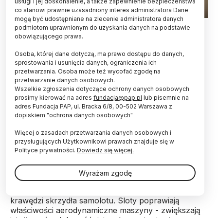
usługi i jej doskonalenie, a także zapewnienie bezpieczeństwa
co stanowi prawnie uzasadniony interes administratora Dane
mogą być udostępniane na zlecenie administratora danych
Fot. Fotolia
podmiotom uprawnionym do uzyskania danych na podstawie
obowiązującego prawa.
Lekkość zwrotów i miękkość lotu podczas
lądowania ptaki zawdzięczają małej strukturze na
Osoba, której dane dotyczą, ma prawo dostępu do danych,
sprostowania i usunięcia danych, ograniczenia ich
skrzydle zwanej "alula". Dotyczące jej
przetwarzania. Osoba może też wycofać zgodę na
aerodynamiczne szczegóły rozszyfrowali
przetwarzanie danych osobowych.
naukowcy z Korei i Polski. Ich badania mogą być
Wszelkie zgłoszenia dotyczące ochrony danych osobowych
pomocne w projektowaniu dronów.
prosimy kierować na adres
fundacja@pap.pl
lub pisemnie na
adres Fundacja PAP, ul. Bracka 6/8, 00-502 Warszawa z
dopiskiem "ochrona danych osobowych"
Wiadomo było, że podczas powolnego lotu pod
dużym kątem natarcia (np. przy lądowaniu) ptaki
Więcej o zasadach przetwarzania danych osobowych i
wykorzystują niewielką grupę piór zwanych
przysługujących Użytkownikowi prawach znajduje się w
Polityce prywatności.
Dowiedz się więcej.
skrzydełkiem albo "alula". Właśnie tak specjaliści od
anatomii każą nazywać małą grupę piór
wyrastających z kości kciuka ptaka, czyli miejsca na
Wyrażam zgodę
przednim zgięciu skrzydła. Naukowcy wskazywali
analogie pomiędzy rolą alula i slotów na przedniej
krawędzi skrzydła samolotu. Sloty poprawiają
właściwości aerodynamiczne maszyny - zwiększają