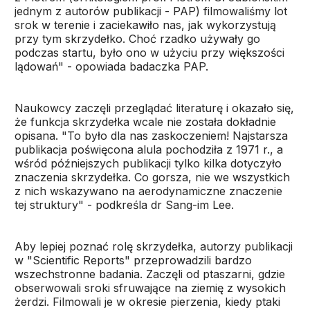
jednym z autorów publikacji - PAP) filmowaliśmy lot
srok w terenie i zaciekawiło nas, jak wykorzystują
przy tym skrzydełko. Choć rzadko używały go
podczas startu, było ono w użyciu przy większości
lądowań" - opowiada badaczka PAP.
Naukowcy zaczęli przeglądać literaturę i okazało się,
że funkcja skrzydełka wcale nie została dokładnie
opisana. "To było dla nas zaskoczeniem! Najstarsza
publikacja poświęcona alula pochodziła z 1971 r., a
wśród późniejszych publikacji tylko kilka dotyczyło
znaczenia skrzydełka. Co gorsza, nie we wszystkich
z nich wskazywano na aerodynamiczne znaczenie
tej struktury" - podkreśla dr Sang-im Lee.
Aby lepiej poznać rolę skrzydełka, autorzy publikacji
w "Scientific Reports" przeprowadzili bardzo
wszechstronne badania. Zaczęli od ptaszarni, gdzie
obserwowali sroki sfruwające na ziemię z wysokich
żerdzi. Filmowali je w okresie pierzenia, kiedy ptaki