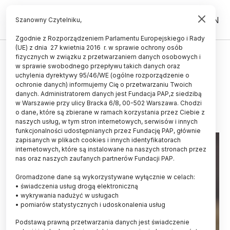
PL
EN
Szanowny Czytelniku,
Zgodnie z Rozporządzeniem Parlamentu Europejskiego i Rady
(UE) z dnia 27 kwietnia 2016 r. w sprawie ochrony osób
fizycznych w związku z przetwarzaniem danych osobowych i
Kolejną zagadkę lotu ptaków
w sprawie swobodnego przepływu takich danych oraz
zbadali naukowcy z Korei i Polski
uchylenia dyrektywy 95/46/WE (ogólne rozporządzenie o
ochronie danych) informujemy Cię o przetwarzaniu Twoich
danych. Administratorem danych jest Fundacja PAP,z siedzibą
16.06.2015
aktualizacja: 16.06.2015
w Warszawie przy ulicy Bracka 6/8, 00-502 Warszawa. Chodzi
3 minuty czytania
o dane, które są zbierane w ramach korzystania przez Ciebie z
naszych usług, w tym stron internetowych, serwisów i innych
funkcjonalności udostępnianych przez Fundację PAP, głównie
zapisanych w plikach cookies i innych identyfikatorach
internetowych, które są instalowane na naszych stronach przez
nas oraz naszych zaufanych partnerów Fundacji PAP.
Gromadzone dane są wykorzystywane wyłącznie w celach:
• świadczenia usług drogą elektroniczną
• wykrywania nadużyć w usługach
• pomiarów statystycznych i udoskonalenia usług
Podstawą prawną przetwarzania danych jest świadczenie