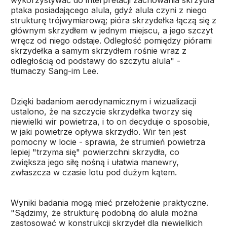
wykorzystywać do interpretacji zachowania skrzydła
ptaka posiadającego alula, gdyż alula czyni z niego
strukturę trójwymiarową; pióra skrzydełka łączą się z
głównym skrzydłem w jednym miejscu, a jego szczyt
wręcz od niego odstaje. Odległość pomiędzy piórami
skrzydełka a samym skrzydłem rośnie wraz z
odległością od podstawy do szczytu alula" -
tłumaczy Sang-im Lee.
Dzięki badaniom aerodynamicznym i wizualizacji
ustalono, że na szczycie skrzydełka tworzy się
niewielki wir powietrza, i to on decyduje o sposobie,
w jaki powietrze opływa skrzydło. Wir ten jest
pomocny w locie - sprawia, że strumień powietrza
lepiej "trzyma się" powierzchni skrzydła, co
zwiększa jego siłę nośną i ułatwia manewry,
zwłaszcza w czasie lotu pod dużym kątem.
Wyniki badania mogą mieć przełożenie praktyczne.
"Sądzimy, że strukturę podobną do alula można
zastosować w konstrukcji skrzydeł dla niewielkich