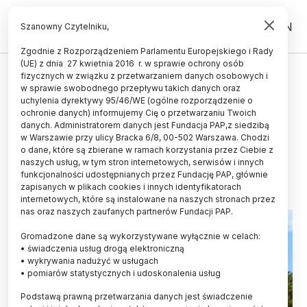
PL
EN
Szanowny Czytelniku,
Zgodnie z Rozporządzeniem Parlamentu Europejskiego i Rady
(UE) z dnia 27 kwietnia 2016 r. w sprawie ochrony osób
ŻYCIE
fizycznych w związku z przetwarzaniem danych osobowych i
w sprawie swobodnego przepływu takich danych oraz
Naukowcy pomagają uzyskać
uchylenia dyrektywy 95/46/WE (ogólne rozporządzenie o
najlepsze do uprawy sosny i
ochronie danych) informujemy Cię o przetwarzaniu Twoich
danych. Administratorem danych jest Fundacja PAP,z siedzibą
modrzewie
w Warszawie przy ulicy Bracka 6/8, 00-502 Warszawa. Chodzi
o dane, które są zbierane w ramach korzystania przez Ciebie z
19.01.2015
aktualizacja: 19.01.2015
naszych usług, w tym stron internetowych, serwisów i innych
3 minuty czytania
funkcjonalności udostępnianych przez Fundację PAP, głównie
zapisanych w plikach cookies i innych identyfikatorach
internetowych, które są instalowane na naszych stronach przez
nas oraz naszych zaufanych partnerów Fundacji PAP.
Gromadzone dane są wykorzystywane wyłącznie w celach:
• świadczenia usług drogą elektroniczną
• wykrywania nadużyć w usługach
• pomiarów statystycznych i udoskonalenia usług
Podstawą prawną przetwarzania danych jest świadczenie