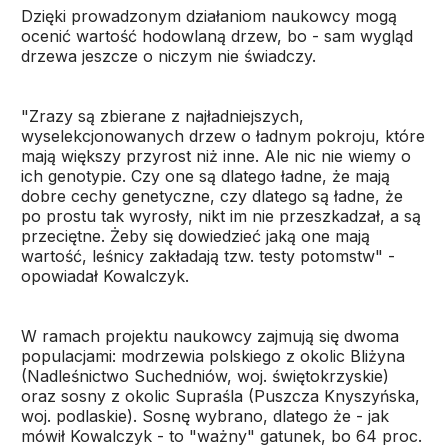
Dzięki prowadzonym działaniom naukowcy mogą
ocenić wartość hodowlaną drzew, bo - sam wygląd
drzewa jeszcze o niczym nie świadczy.
"Zrazy są zbierane z najładniejszych,
wyselekcjonowanych drzew o ładnym pokroju, które
mają większy przyrost niż inne. Ale nic nie wiemy o
ich genotypie. Czy one są dlatego ładne, że mają
dobre cechy genetyczne, czy dlatego są ładne, że
po prostu tak wyrosły, nikt im nie przeszkadzał, a są
przeciętne. Żeby się dowiedzieć jaką one mają
wartość, leśnicy zakładają tzw. testy potomstw" -
opowiadał Kowalczyk.
W ramach projektu naukowcy zajmują się dwoma
populacjami: modrzewia polskiego z okolic Bliżyna
(Nadleśnictwo Suchedniów, woj. świętokrzyskie)
oraz sosny z okolic Supraśla (Puszcza Knyszyńska,
woj. podlaskie). Sosnę wybrano, dlatego że - jak
mówił Kowalczyk - to "ważny" gatunek, bo 64 proc.