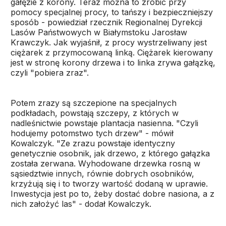
gałęzie z korony. Teraz można to zrobić przy
pomocy specjalnej procy, to tańszy i bezpieczniejszy
sposób - powiedział rzecznik Regionalnej Dyrekcji
Lasów Państwowych w Białymstoku Jarosław
Krawczyk. Jak wyjaśnił, z procy wystrzeliwany jest
ciężarek z przymocowaną linką. Ciężarek kierowany
jest w stronę korony drzewa i to linka zrywa gałązkę,
czyli "pobiera zraz".
Potem zrazy są szczepione na specjalnych
podkładach, powstają szczepy, z których w
nadleśnictwie powstaje plantacja nasienna. "Czyli
hodujemy potomstwo tych drzew" - mówił
Kowalczyk. "Ze zrazu powstaje identyczny
genetycznie osobnik, jak drzewo, z którego gałązka
została zerwana. Wyhodowane drzewka rosną w
sąsiedztwie innych, równie dobrych osobników,
krzyżują się i to tworzy wartość dodaną w uprawie.
Inwestycja jest po to, żeby dostać dobre nasiona, a z
nich założyć las" - dodał Kowalczyk.