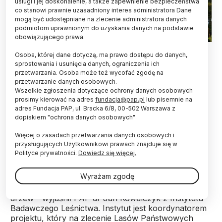
usługi i jej doskonalenie, a także zapewnienie bezpieczeństwa
co stanowi prawnie uzasadniony interes administratora Dane
mogą być udostępniane na zlecenie administratora danych
podmiotom uprawnionym do uzyskania danych na podstawie
obowiązującego prawa.
Fot. Fotolia
Osoba, której dane dotyczą, ma prawo dostępu do danych,
sprostowania i usunięcia danych, ograniczenia ich
Wyhodowanie jak najlepszych jakościowo sosen i
przetwarzania. Osoba może też wycofać zgodę na
modrzewi - to główny cel projektu, który na
przetwarzanie danych osobowych.
zlecenie Lasów Państwowych realizują leśnicy i
Wszelkie zgłoszenia dotyczące ochrony danych osobowych
naukowcy m.in. w Podlaskiem. Powstają plantacje
prosimy kierować na adres
fundacja@pap.pl
lub pisemnie na
nasienne z matecznych drzew o najlepszych
adres Fundacja PAP, ul. Bracka 6/8, 00-502 Warszawa z
dopiskiem "ochrona danych osobowych"
cechach.
Więcej o zasadach przetwarzania danych osobowych i
przysługujących Użytkownikowi prawach znajduje się w
Leśnicy przeprowadzili w ostatnich dniach w
Polityce prywatności.
Dowiedz się więcej.
Podlaskiem akcję zbierania młodych gałęzi, tzw.
zrazów z sosen w Puszczy Knyszyńskiej oraz w
Wyrażam zgodę
Puszczy Białowieskiej. Zebrano po ok. 50 takich
gałązek z 50 wyselekcjonowanych tzw. matecznych
drzew - wyjaśnił PAP dr Jan Kowalczyk z Instytutu
Badawczego Leśnictwa. Instytut jest koordynatorem
projektu, który na zlecenie Lasów Państwowych