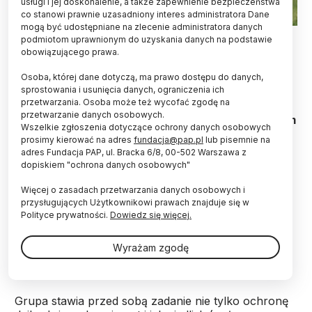
usługi i jej doskonalenie, a także zapewnienie bezpieczeństwa
co stanowi prawnie uzasadniony interes administratora Dane
mogą być udostępniane na zlecenie administratora danych
Źródło: Grupa EkoLogiczna z Siedlec
podmiotom uprawnionym do uzyskania danych na podstawie
obowiązującego prawa.
Prowadzona w Polsce i Libanie akcja przeciwko
strzelaniu do bocianów, rajdy rowerowe,
Osoba, której dane dotyczą, ma prawo dostępu do danych,
sprostowania i usunięcia danych, ograniczenia ich
wycieczki ornitologiczne, spotkania w szkołach -
przetwarzania. Osoba może też wycofać zgodę na
Grupa EkoLogiczna z Siedlec założona przez
przetwarzanie danych osobowych.
Ireneusza Kaługę nie próżnuje. Z zaangażowaniem
Wszelkie zgłoszenia dotyczące ochrony danych osobowych
włącza ludzi w ochronę ptaków.
prosimy kierować na adres
fundacja@pap.pl
lub pisemnie na
adres Fundacja PAP, ul. Bracka 6/8, 00-502 Warszawa z
dopiskiem "ochrona danych osobowych"
Założona przez Ireneusza Kaługę w 2012 r. Grupa
EkoLogiczna znalazła się w finale X edycji konkursu
Więcej o zasadach przetwarzania danych osobowych i
Popularyzator Nauki, organizowanego przez serwis
przysługujących Użytkownikowi prawach znajduje się w
Polityce prywatności.
Dowiedz się więcej.
Nauka w Polsce Polskiej Agencji Prasowej oraz
Ministerstwo Nauki i Szkolnictwa Wyższego. Ma
szansę na nagrodę w kategorii Instytucja
Wyrażam zgodę
Pozanaukowa.
Grupa stawia przed sobą zadanie nie tylko ochronę