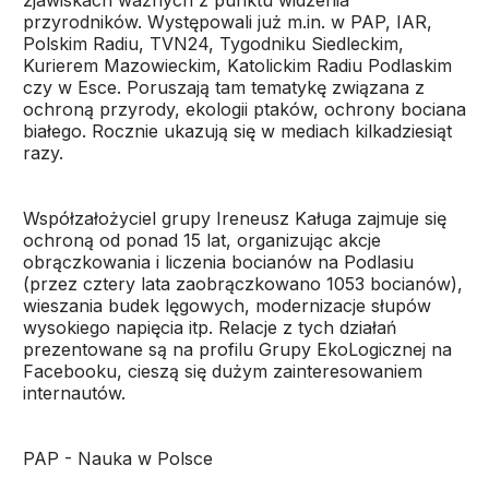
zjawiskach ważnych z punktu widzenia
przyrodników. Występowali już m.in. w PAP, IAR,
Polskim Radiu, TVN24, Tygodniku Siedleckim,
Kurierem Mazowieckim, Katolickim Radiu Podlaskim
czy w Esce. Poruszają tam tematykę związana z
ochroną przyrody, ekologii ptaków, ochrony bociana
białego. Rocznie ukazują się w mediach kilkadziesiąt
razy.
Współzałożyciel grupy Ireneusz Kaługa zajmuje się
ochroną od ponad 15 lat, organizując akcje
obrączkowania i liczenia bocianów na Podlasiu
(przez cztery lata zaobrączkowano 1053 bocianów),
wieszania budek lęgowych, modernizacje słupów
wysokiego napięcia itp. Relacje z tych działań
prezentowane są na profilu Grupy EkoLogicznej na
Facebooku, cieszą się dużym zainteresowaniem
internautów.
PAP - Nauka w Polsce