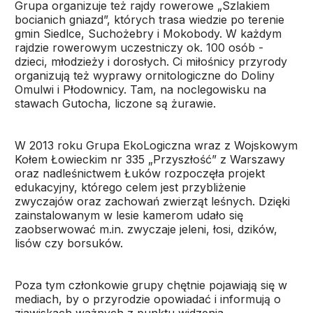
Grupa organizuje też rajdy rowerowe „Szlakiem
bocianich gniazd”, których trasa wiedzie po terenie
gmin Siedlce, Suchożebry i Mokobody. W każdym
rajdzie rowerowym uczestniczy ok. 100 osób -
dzieci, młodzieży i dorosłych. Ci miłośnicy przyrody
organizują też wyprawy ornitologiczne do Doliny
Omulwi i Płodownicy. Tam, na noclegowisku na
stawach Gutocha, liczone są żurawie.
W 2013 roku Grupa EkoLogiczna wraz z Wojskowym
Kołem Łowieckim nr 335 „Przyszłość” z Warszawy
oraz nadleśnictwem Łuków rozpoczęła projekt
edukacyjny, którego celem jest przybliżenie
zwyczajów oraz zachowań zwierząt leśnych. Dzięki
zainstalowanym w lesie kamerom udało się
zaobserwować m.in. zwyczaje jeleni, łosi, dzików,
lisów czy borsuków.
Poza tym członkowie grupy chętnie pojawiają się w
mediach, by o przyrodzie opowiadać i informują o