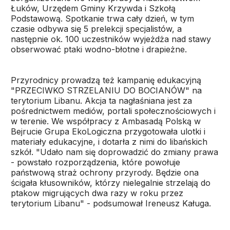
Łuków, Urzędem Gminy Krzywda i Szkołą
Podstawową. Spotkanie trwa cały dzień, w tym
czasie odbywa się 5 prelekcji specjalistów, a
następnie ok. 100 uczestników wyjeżdża nad stawy
obserwować ptaki wodno-błotne i drapieżne.
Przyrodnicy prowadzą też kampanię edukacyjną
"PRZECIWKO STRZELANIU DO BOCIANÓW" na
terytorium Libanu. Akcja ta nagłaśniana jest za
pośrednictwem mediów, portali społecznościowych i
w terenie. We współpracy z Ambasadą Polską w
Bejrucie Grupa EkoLogiczna przygotowała ulotki i
materiały edukacyjne, i dotarła z nimi do libańskich
szkół. "Udało nam się doprowadzić do zmiany prawa
- powstało rozporządzenia, które powołuje
państwową straż ochrony przyrody. Będzie ona
ścigała kłusowników, którzy nielegalnie strzelają do
ptakow migrujących dwa razy w roku przez
terytorium Libanu" - podsumował Ireneusz Kaługa.