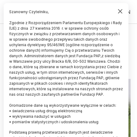
PL
EN
Szanowny Czytelniku,
Zgodnie z Rozporządzeniem Parlamentu Europejskiego i Rady
(UE) z dnia 27 kwietnia 2016 r. w sprawie ochrony osób
fizycznych w związku z przetwarzaniem danych osobowych i
Grupa EkoLogiczna z Siedlec:
w sprawie swobodnego przepływu takich danych oraz
chronić ptasie siedliska
uchylenia dyrektywy 95/46/WE (ogólne rozporządzenie o
ochronie danych) informujemy Cię o przetwarzaniu Twoich
danych. Administratorem danych jest Fundacja PAP,z siedzibą
28.11.2014
aktualizacja: 28.11.2014
w Warszawie przy ulicy Bracka 6/8, 00-502 Warszawa. Chodzi
3 minuty czytania
o dane, które są zbierane w ramach korzystania przez Ciebie z
naszych usług, w tym stron internetowych, serwisów i innych
funkcjonalności udostępnianych przez Fundację PAP, głównie
zapisanych w plikach cookies i innych identyfikatorach
internetowych, które są instalowane na naszych stronach przez
nas oraz naszych zaufanych partnerów Fundacji PAP.
Gromadzone dane są wykorzystywane wyłącznie w celach:
• świadczenia usług drogą elektroniczną
• wykrywania nadużyć w usługach
• pomiarów statystycznych i udoskonalenia usług
Podstawą prawną przetwarzania danych jest świadczenie