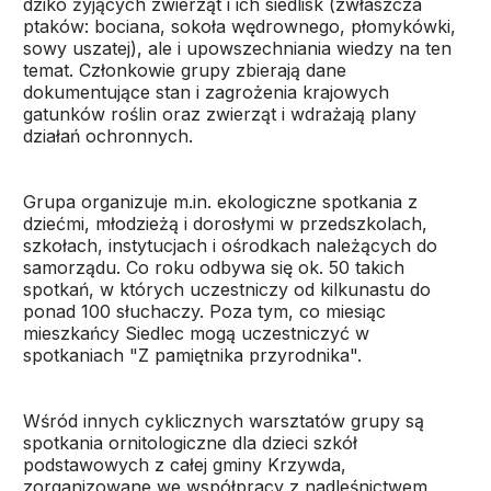
dziko żyjących zwierząt i ich siedlisk (zwłaszcza
ptaków: bociana, sokoła wędrownego, płomykówki,
sowy uszatej), ale i upowszechniania wiedzy na ten
temat. Członkowie grupy zbierają dane
dokumentujące stan i zagrożenia krajowych
gatunków roślin oraz zwierząt i wdrażają plany
działań ochronnych.
Grupa organizuje m.in. ekologiczne spotkania z
dziećmi, młodzieżą i dorosłymi w przedszkolach,
szkołach, instytucjach i ośrodkach należących do
samorządu. Co roku odbywa się ok. 50 takich
spotkań, w których uczestniczy od kilkunastu do
ponad 100 słuchaczy. Poza tym, co miesiąc
mieszkańcy Siedlec mogą uczestniczyć w
spotkaniach "Z pamiętnika przyrodnika".
Wśród innych cyklicznych warsztatów grupy są
spotkania ornitologiczne dla dzieci szkół
podstawowych z całej gminy Krzywda,
zorganizowane we współpracy z nadleśnictwem