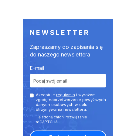
NEWSLETTER
Zapraszamy do zapisania się
do naszego newslettera
E-mail
Akceptuje
regulamin
i wyrażam
zgodę naprzetwarzanie powyższych
danych osobowych w celu
otrzymywania newslettera.