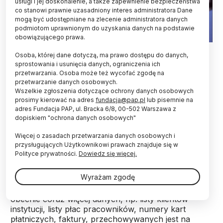
usługi i jej doskonalenie, a także zapewnienie bezpieczeństwa
co stanowi prawnie uzasadniony interes administratora Dane
mogą być udostępniane na zlecenie administratora danych
podmiotom uprawnionym do uzyskania danych na podstawie
obowiązującego prawa.
Fot. Fotolia
Osoba, której dane dotyczą, ma prawo dostępu do danych,
sprostowania i usunięcia danych, ograniczenia ich
Certyfikowane laboratorium oferujące
przetwarzania. Osoba może też wycofać zgodę na
innowacyjną, autorską metodę nieodwracalnego
przetwarzanie danych osobowych.
niszczenia danych zapisanych na różnorodnych
Wszelkie zgłoszenia dotyczące ochrony danych osobowych
nośnikach otwarto we wtorek w inkubatorze
prosimy kierować na adres
fundacja@pap.pl
lub pisemnie na
technologicznym działającym w Technoparku
adres Fundacja PAP, ul. Bracka 6/8, 00-502 Warszawa z
dopiskiem "ochrona danych osobowych"
Łódź.
Więcej o zasadach przetwarzania danych osobowych i
przysługujących Użytkownikowi prawach znajduje się w
Niszczenie danych jest obowiązkiem prawnym
Polityce prywatności.
Dowiedz się więcej.
nakładanym na organizacje upoważnione do ich
przetwarzania, związanym m.in. z przepisami
Wyrażam zgodę
dotyczącymi ochrony danych osobowych. Jak
podkreślił prawnik spółki Ensalta Krzysztof Lasyk,
obecnie coraz więcej danych, np. listy klientów
instytucji, listy płac pracowników, numery kart
płatniczych, faktury, przechowywanych jest na