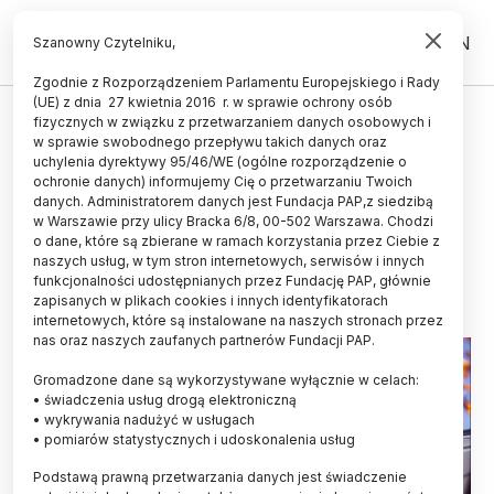
PL
EN
Szanowny Czytelniku,
Zgodnie z Rozporządzeniem Parlamentu Europejskiego i Rady
(UE) z dnia 27 kwietnia 2016 r. w sprawie ochrony osób
TECHNOLOGIA
fizycznych w związku z przetwarzaniem danych osobowych i
w sprawie swobodnego przepływu takich danych oraz
Certyfikowane laboratorium
uchylenia dyrektywy 95/46/WE (ogólne rozporządzenie o
niszczenia danych w łódzkim
ochronie danych) informujemy Cię o przetwarzaniu Twoich
danych. Administratorem danych jest Fundacja PAP,z siedzibą
Technoparku
w Warszawie przy ulicy Bracka 6/8, 00-502 Warszawa. Chodzi
o dane, które są zbierane w ramach korzystania przez Ciebie z
22.10.2014
aktualizacja: 22.10.2014
naszych usług, w tym stron internetowych, serwisów i innych
2 minuty czytania
funkcjonalności udostępnianych przez Fundację PAP, głównie
zapisanych w plikach cookies i innych identyfikatorach
internetowych, które są instalowane na naszych stronach przez
nas oraz naszych zaufanych partnerów Fundacji PAP.
Gromadzone dane są wykorzystywane wyłącznie w celach:
• świadczenia usług drogą elektroniczną
• wykrywania nadużyć w usługach
• pomiarów statystycznych i udoskonalenia usług
Podstawą prawną przetwarzania danych jest świadczenie