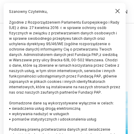
PL
EN
Szanowny Czytelniku,
Zgodnie z Rozporządzeniem Parlamentu Europejskiego i Rady
(UE) z dnia 27 kwietnia 2016 r. w sprawie ochrony osób
INNOWACJE
fizycznych w związku z przetwarzaniem danych osobowych i
w sprawie swobodnego przepływu takich danych oraz
Gliwice/ W Technoparku
uchylenia dyrektywy 95/46/WE (ogólne rozporządzenie o
powstanie trzeci budynek dla 20
ochronie danych) informujemy Cię o przetwarzaniu Twoich
danych. Administratorem danych jest Fundacja PAP,z siedzibą
firm z branży nowych technologii
w Warszawie przy ulicy Bracka 6/8, 00-502 Warszawa. Chodzi
o dane, które są zbierane w ramach korzystania przez Ciebie z
20.11.2018
aktualizacja: 21.11.2018
naszych usług, w tym stron internetowych, serwisów i innych
2 minuty czytania
funkcjonalności udostępnianych przez Fundację PAP, głównie
zapisanych w plikach cookies i innych identyfikatorach
internetowych, które są instalowane na naszych stronach przez
nas oraz naszych zaufanych partnerów Fundacji PAP.
Gromadzone dane są wykorzystywane wyłącznie w celach:
• świadczenia usług drogą elektroniczną
• wykrywania nadużyć w usługach
• pomiarów statystycznych i udoskonalenia usług
Podstawą prawną przetwarzania danych jest świadczenie