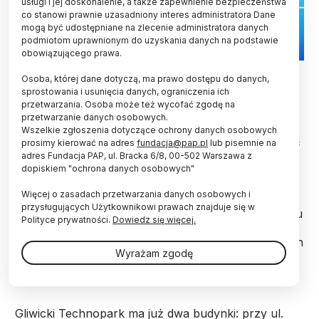
usługi i jej doskonalenie, a także zapewnienie bezpieczeństwa
co stanowi prawnie uzasadniony interes administratora Dane
mogą być udostępniane na zlecenie administratora danych
podmiotom uprawnionym do uzyskania danych na podstawie
obowiązującego prawa.
Fot. Fotolia
Osoba, której dane dotyczą, ma prawo dostępu do danych,
sprostowania i usunięcia danych, ograniczenia ich
W gliwickim Technoparku powstanie trzeci
przetwarzania. Osoba może też wycofać zgodę na
budynek, w którym znajdzie miejsce 20 firm z
przetwarzanie danych osobowych.
branży nowych technologii – podał w poniedziałek
Wszelkie zgłoszenia dotyczące ochrony danych osobowych
gliwicki magistrat. Inwestycja powinna zakończyć
prosimy kierować na adres
fundacja@pap.pl
lub pisemnie na
się w 2020 r.
adres Fundacja PAP, ul. Bracka 6/8, 00-502 Warszawa z
dopiskiem "ochrona danych osobowych"
Więcej o zasadach przetwarzania danych osobowych i
Park Naukowo-Technologiczny Technopark Gliwice
przysługujących Użytkownikowi prawach znajduje się w
to samorządowy projekt z pogranicza nauki, biznesu
Polityce prywatności.
Dowiedz się więcej.
i innowacyjnego przemysłu - centrum wsparcia dla
firm rozpoczynających działalność na rynku nowych
Wyrażam zgodę
technologii. Współzałożycielem i większościowym
udziałowcem Technoparku jest samorząd Gliwic.
Gliwicki Technopark ma już dwa budynki: przy ul.