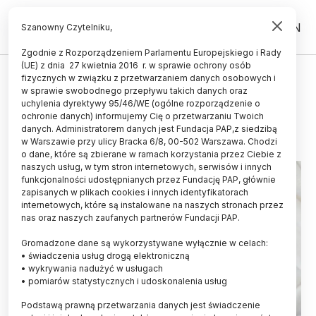
PL
EN
Szanowny Czytelniku,
Zgodnie z Rozporządzeniem Parlamentu Europejskiego i Rady
(UE) z dnia 27 kwietnia 2016 r. w sprawie ochrony osób
fizycznych w związku z przetwarzaniem danych osobowych i
Matczyny zapach strachu
w sprawie swobodnego przepływu takich danych oraz
uchylenia dyrektywy 95/46/WE (ogólne rozporządzenie o
11.08.2014
aktualizacja: 11.08.2014
ochronie danych) informujemy Cię o przetwarzaniu Twoich
2 minuty czytania
danych. Administratorem danych jest Fundacja PAP,z siedzibą
w Warszawie przy ulicy Bracka 6/8, 00-502 Warszawa. Chodzi
o dane, które są zbierane w ramach korzystania przez Ciebie z
naszych usług, w tym stron internetowych, serwisów i innych
funkcjonalności udostępnianych przez Fundację PAP, głównie
zapisanych w plikach cookies i innych identyfikatorach
internetowych, które są instalowane na naszych stronach przez
nas oraz naszych zaufanych partnerów Fundacji PAP.
Gromadzone dane są wykorzystywane wyłącznie w celach:
• świadczenia usług drogą elektroniczną
• wykrywania nadużyć w usługach
• pomiarów statystycznych i udoskonalenia usług
Podstawą prawną przetwarzania danych jest świadczenie