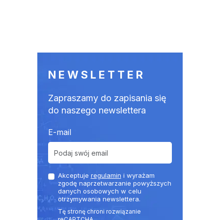
NEWSLETTER
Zapraszamy do zapisania się
do naszego newslettera
E-mail
Akceptuje
regulamin
i wyrażam
zgodę naprzetwarzanie powyższych
danych osobowych w celu
otrzymywania newslettera.