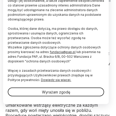
usługi i jej doskonalenie, a także zapewnienie bezpieczeństwa
co stanowi prawnie uzasadniony interes administratora Dane
mogą być udostępniane na zlecenie administratora danych
Próbka zapachu wydzielanego przez
podmiotom uprawnionym do uzyskania danych na podstawie
przestraszoną matkę wystarczy, aby jej nowo
obowiązującego prawa.
narodzone dzieci nauczyły się bać tego samego,
co ona – informuje czasopismo „Proceedings of
Osoba, której dane dotyczą, ma prawo dostępu do danych,
the National Academy of Sciences”.
sprostowania i usunięcia danych, ograniczenia ich
przetwarzania. Osoba może też wycofać zgodę na
przetwarzanie danych osobowych.
Wszelkie zgłoszenia dotyczące ochrony danych osobowych
Badacze z Uniwersytetu Michigan i Uniwersytetu
prosimy kierować na adres
fundacja@pap.pl
lub pisemnie na
Nowojorskiego (USA) wykazali, że małe szczurki już
adres Fundacja PAP, ul. Bracka 6/8, 00-502 Warszawa z
w pierwszych dniach życia są w stanie nauczyć się
dopiskiem "ochrona danych osobowych"
odczuwania lęku w obecności określonych bodźców
tylko na podstawie zapachu wydzielanego przez
Więcej o zasadach przetwarzania danych osobowych i
przestraszoną matkę.
przysługujących Użytkownikowi prawach znajduje się w
Polityce prywatności.
Dowiedz się więcej.
Naukowcy nauczyli samice szczurów reagowania
Wyrażam zgodę
strachem na zapach mięty jeszcze zanim zaszły w
ciążę. W tym celu aplikowali zwierzętom
umiarkowane wstrząsy elektryczne za każdym
razem, gdy woń mięty unosiła się w pobliżu.
Procedurę powtarzano wielokrotnie, dopóki szczury