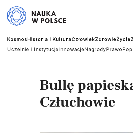
Kosmos
Historia i Kultura
Człowiek
Zdrowie
Życie
Uczelnie i Instytucje
Innowacje
Nagrody
Prawo
Pop
Bullę papiesk
Człuchowie