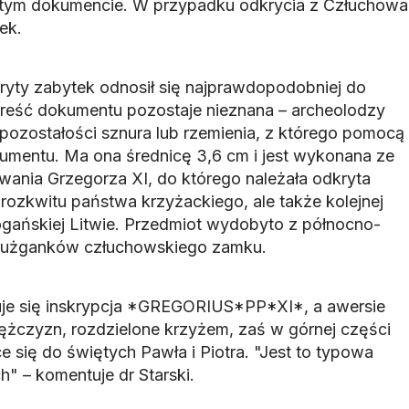
tym dokumencie. W przypadku odkrycia z Człuchowa
ek.
ty zabytek odnosił się najprawdopodobniej do
reść dokumentu pozostaje nieznana – archeolodzy
i pozostałości sznura lub rzemienia, z którego pomocą
umentu. Ma ona średnicę 3,6 cm i jest wykonana ze
wania Grzegorza XI, do którego należała odkryta
 rozkwitu państwa krzyżackiego, ale także kolejnej
ogańskiej Litwie. Przedmiot wydobyto z północno-
krużganków człuchowskiego zamku.
duje się inskrypcja *GREGORIUS*PP*XI*, a awersie
żczyzn, rozdzielone krzyżem, zaś w górnej części
 się do świętych Pawła i Piotra. "Jest to typowa
ch" – komentuje dr Starski.