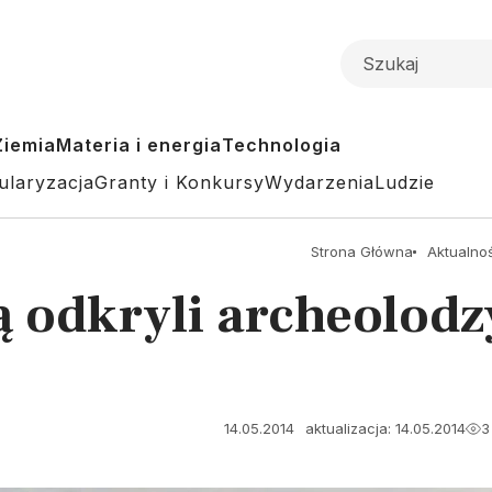
Ziemia
Materia i energia
Technologia
ularyzacja
Granty i Konkursy
Wydarzenia
Ludzie
Strona Główna
Aktualno
ą odkryli archeolod
14.05.2014
aktualizacja: 14.05.2014
3