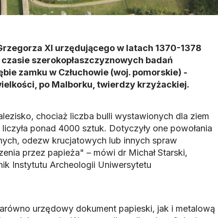
 Grzegorza XI urzędującego w latach 1370-1378
w czasie szerokopłaszczyznowych badań
bie zamku w Człuchowie (woj. pomorskie) -
elkości, po Malborku, twierdzy krzyżackiej.
ezisko, chociaż liczba bulli wystawionych dla ziem
 liczyła ponad 4000 sztuk. Dotyczyły one powołania
nych, odezw krucjatowych lub innych spraw
ia przez papieża" – mówi dr Michał Starski,
ik Instytutu Archeologii Uniwersytetu
 zarówno urzędowy dokument papieski, jak i metalową