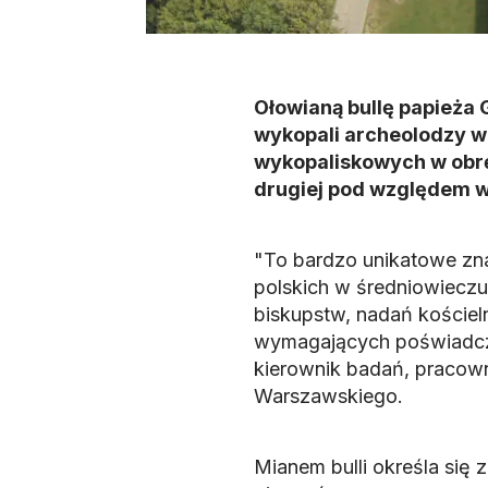
Ołowianą bullę papieża
wykopali archeolodzy 
wykopaliskowych w obrę
drugiej pod względem wi
"To bardzo unikatowe znal
polskich w średniowieczu
biskupstw, nadań kościel
wymagających poświadczen
kierownik badań, pracown
Warszawskiego.
Mianem bulli określa się