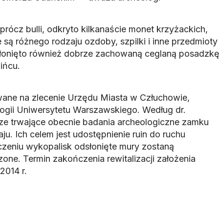
rócz bulli, odkryto kilkanaście monet krzyżackich,
e są różnego rodzaju ozdoby, szpilki i inne przedmioty
łonięto również dobrze zachowaną ceglaną posadzk
ińcu.
wane na zlecenie Urzędu Miasta w Człuchowie,
logii Uniwersytetu Warszawskiego. Według dr.
sze trwające obecnie badania archeologiczne zamku
ju. Ich celem jest udostępnienie ruin do ruchu
zeniu wykopalisk odsłonięte mury zostaną
ne. Termin zakończenia rewitalizacji założenia
2014 r.