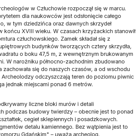
rcheologów w Człuchowie rozpoczął się w marcu.
iorytetem dla naukowców jest odsłonięcie całego
, w tym dziedzińca oraz dawnych skrzydeł
końcu XVIII wieku. W czasach krzyżackich stanowił
omtura człuchowskiego. Zamek składał się z
wupiętrowych budynków tworzących cztery skrzydła,
kwadratu o boku 47,5 m, z wewnętrznym brukowanym
mi. W narożniku północno-zachodnim zbudowano
a zachowała się do naszych czasów, a od wschodu
ca. Archeolodzy odczyszczają teren do poziomu piwnic
ga jednak miejscami ponad 6 metrów.
krywamy liczne bloki murów i detali
ch podczas budowy twierdzy – obecnie jest to ponad
kształtek, cegieł sklepiennych i posadzkowych.
agmentów detalu kamiennego. Bez wątpienia jest to
 Pomorzu Gdańskim" – uważa archeolog.