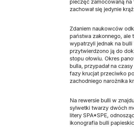
pieczęć zamocowaną na 
zachował się jedynie krąż
Zdaniem naukowców odkry
państwa zakonnego, ale t
wypatrzyli jednak na bull
przytwierdzono ją do dok
stopu ołowiu. Okres pano
bulla, przypadał na czasy
fazy krucjat przeciwko p
zachodniego narożnika 
Na rewersie bulli w znaj
sylwetki twarzy dwóch mę
litery SPA*SPE, odnoszące
ikonografia bulli papieski