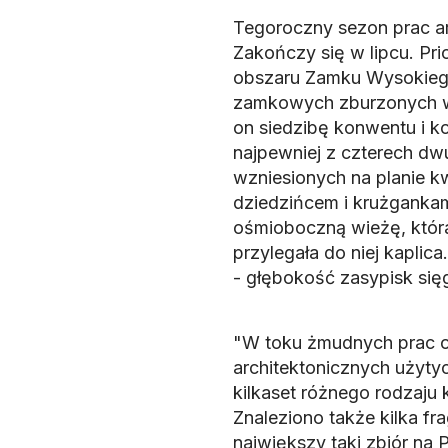
Tegoroczny sezon prac a
Zakończy się w lipcu. Pr
obszaru Zamku Wysokiego
zamkowych zburzonych w 
on siedzibę konwentu i k
najpewniej z czterech d
wzniesionych na planie 
dziedzińcem i krużganka
ośmioboczną wieżę, któr
przylegała do niej kapli
- głębokość zasypisk się
"W toku żmudnych prac od
architektonicznych użyty
kilkaset różnego rodzaju 
Znaleziono także kilka fr
największy taki zbiór na