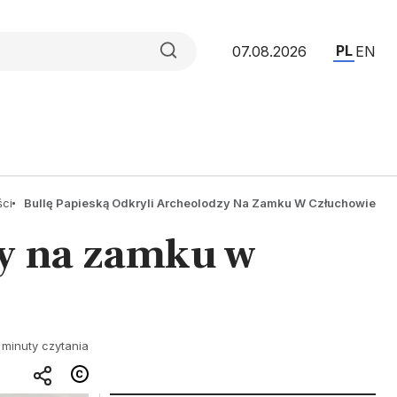
PL
07.08.2026
EN
ści
Bullę Papieską Odkryli Archeolodzy Na Zamku W Człuchowie
zy na zamku w
 minuty czytania