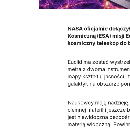
NASA oficjalnie dołącz
Kosmiczną (ESA) misji E
kosmiczny teleskop do b
Euclid ma zostać wystrze
metra z dwoma instrumen
mapy kształtu, jasności 
galaktyk na obszarze pona
Naukowcy mają nadzieję, 
ciemnej materii i jeszcze
jest niewidoczna bezpośre
materią widoczną. Powinn