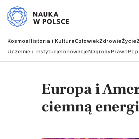
Kosmos
Historia i Kultura
Człowiek
Zdrowie
Życie
Uczelnie i Instytucje
Innowacje
Nagrody
Prawo
Pop
Europa i Amer
ciemną energ