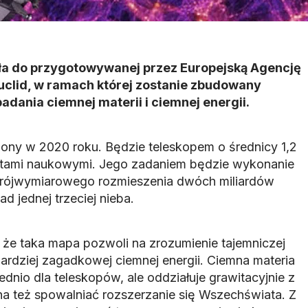
yła do przygotowywanej przez Europejską Agencję
uclid, w ramach której zostanie zbudowany
adania ciemnej materii i ciemnej energii.
lony w 2020 roku. Będzie teleskopem o średnicy 1,2
tami naukowymi. Jego zadaniem będzie wykonanie
i trójwymiarowego rozmieszenia dwóch miliardów
d jednej trzeciej nieba.
że taka mapa pozwoli na zrozumienie tajemniczej
 bardziej zagadkowej ciemnej energii. Ciemna materia
dnio dla teleskopów, ale oddziałuje grawitacyjnie z
a też spowalniać rozszerzanie się Wszechświata. Z