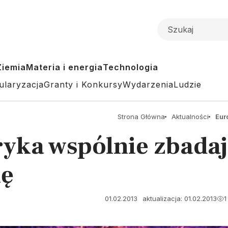
Ziemia
Materia i energia
Technologia
ularyzacja
Granty i Konkursy
Wydarzenia
Ludzie
Strona Główna
Aktualności
Eur
yka wspólnie zbadaj
ię
01.02.2013
aktualizacja: 01.02.2013
1