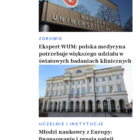
ZDROWIE
Ekspert WUM: polska medycyna
potrzebuje większego udziału w
światowych badaniach klinicznych
UCZELNIE I INSTYTUCJE
Młodzi naukowcy z Europy:
finansowanie i presja opinii