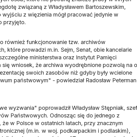
negdotę związaną z Władysławem Bartoszewskim,
po wyjściu z więzienia mógł pracować jedynie w
 przyjęto.
 również funkcjonowanie tzw. archiwów
h, które prowadzi m.in. Sejm, Senat, obie kancelarie
szczególne ministerstwa oraz Instytut Pamięci
 się wniosek, że archiwa wyodrębnione pozwolą na 
prezentację swoich zasobów niż gdyby były wcielone
hiwum państwowym" - powiedział Radosław Peterman
nowe wyzwania" poprowadził Władysław Stępniak, sze
iwów Państwowych. Odnosząc się do jednego z
 że w Polsce w ostatnich latach, przy znacznym
ktronicznej (m.in. w woj. podkarpackim i podlaskim),