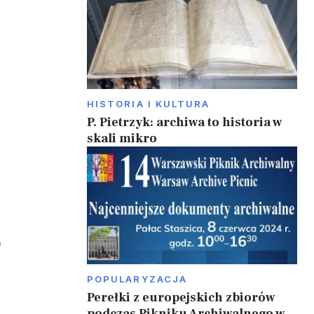
HISTORIA I KULTURA
P. Pietrzyk: archiwa to historia w
skali mikro
o
f
POPULARYZACJA
Perełki z europejskich zbiorów
podczas Pikniku Archiwalnego w