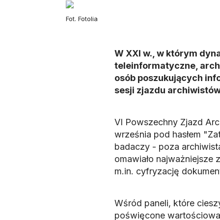
Fot. Fotolia
W XXI w., w którym dyna
teleinformatyczne, arc
osób poszukujących inf
sesji zjazdu archiwistó
VI Powszechny Zjazd Arc
września pod hasłem "Zat
badaczy - poza archiwista
omawiało najważniejsze z
m.in. cyfryzację dokument
Wśród paneli, które cies
poświęcone wartościowan