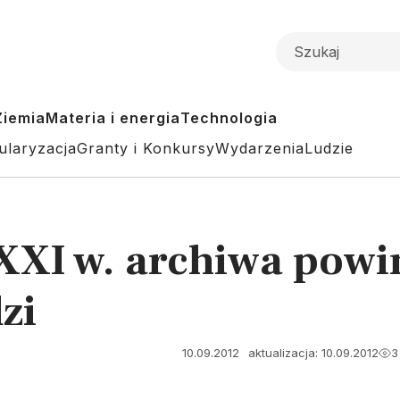
Ziemia
Materia i energia
Technologia
ularyzacja
Granty i Konkursy
Wydarzenia
Ludzie
 XXI w. archiwa powi
zi
10.09.2012
aktualizacja: 10.09.2012
3