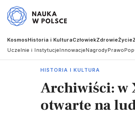
Kosmos
Historia i Kultura
Człowiek
Zdrowie
Życie
Uczelnie i Instytucje
Innowacje
Nagrody
Prawo
Pop
HISTORIA I KULTURA
Archiwiści: w
otwarte na lud