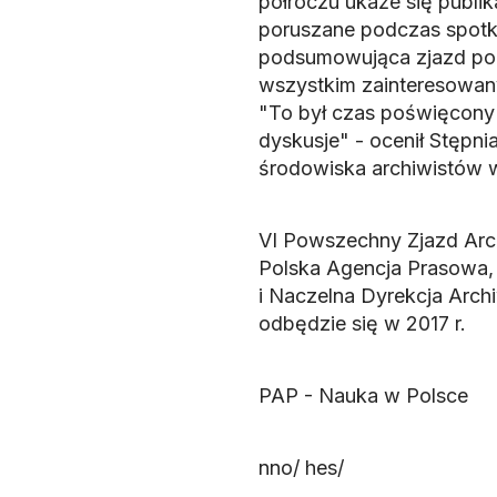
półroczu ukaże się publik
poruszane podczas spotka
podsumowująca zjazd pozw
wszystkim zainteresowany
"To był czas poświęcony
dyskusje" - ocenił Stępnia
środowiska archiwistów 
VI Powszechny Zjazd Arc
Polska Agencja Prasowa,
i Naczelna Dyrekcja Arc
odbędzie się w 2017 r.
PAP - Nauka w Polsce
nno/ hes/