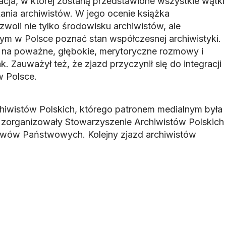
acja, w której zostaną przedstawione wszystkie wątki
nia archiwistów. W jego ocenie książka
oli nie tylko środowisku archiwistów, ale
m w Polsce poznać stan współczesnej archiwistyki.
 na poważne, głębokie, merytoryczne rozmowy i
k. Zauważył też, że zjazd przyczynił się do integracji
w Polsce.
hiwistów Polskich, którego patronem medialnym była
 zorganizowały Stowarzyszenie Archiwistów Polskich
hiwów Państwowych. Kolejny zjazd archiwistów