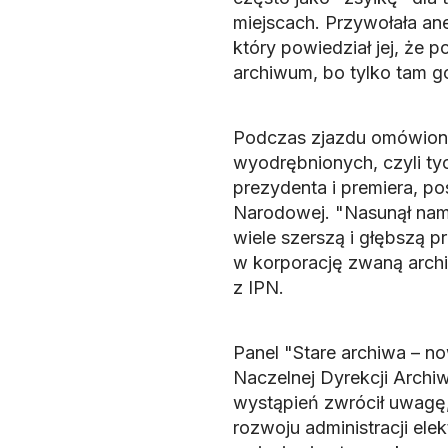
miejscach. Przywołała a
który powiedział jej, że 
archiwum, bo tylko tam go
Podczas zjazdu omówiono
wyodrębnionych, czyli tyc
prezydenta i premiera, po
Narodowej. "Nasunął nam
wiele szerszą i głębszą 
w korporację zwaną arc
z IPN.
Panel "Stare archiwa – 
Naczelnej Dyrekcji Arch
wystąpień zwrócił uwagę,
rozwoju administracji ele