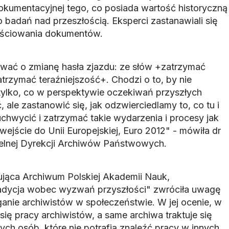
okumentacyjnej tego, co posiada wartość historyczną
 badań nad przeszłością. Eksperci zastanawiali się
tościowania dokumentów.
wać o zmianę hasła zjazdu: ze słów +zatrzymać
trzymać teraźniejszość+. Chodzi o to, by nie
tylko, co w perspektywie oczekiwań przyszłych
ale zastanowić się, jak odzwierciedlamy to, co tu i
uchwycić i zatrzymać takie wydarzenia i procesy jak
wejście do Unii Europejskiej, Euro 2012" - mówiła dr
lnej Dyrekcji Archiwów Państwowych.
ująca Archiwum Polskiej Akademii Nauk,
adycja wobec wyzwań przyszłości" zwróciła uwagę
anie archiwistów w społeczeństwie. W jej ocenie, w
się pracy archiwistów, a same archiwa traktuje się
tych osób, które nie potrafią znaleźć pracy w innych