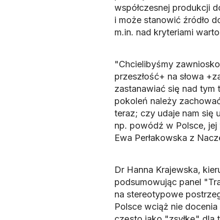
współczesnej produkcji d
i może stanowić źródło do
m.in. nad kryteriami war
"Chcielibyśmy zawniosko
przeszłość+ na słowa +za
zastanawiać się nad tym 
pokoleń należy zachować, 
teraz; czy udaje nam się 
np. powódź w Polsce, jej 
Ewa Perłakowska z Nacze
Dr Hanna Krajewska, kier
podsumowując panel "Tr
na stereotypowe postrzeg
Polsce wciąż nie docenia 
często jako "zsyłkę" dla 