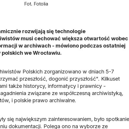
micznie rozwijają się technologie
hiwistów musi cechować większa otwartość wobec
ormacji w archiwach - mówiono podczas ostatniej
w polskich we Wrocławiu.
hiwistów Polskich zorganizowano w dniach 5-7
rzymać przeszłość, dogonić przyszłość". Kilkuset
mi także historycy, informatycy i prawnicy -
agadnienia związane ze współczesną archiwistyką,
ów, i polskie prawo archiwalne.
zyły się największym zainteresowaniem, było spotkani
iu dokumentacji. Polega ono na wyborze ze