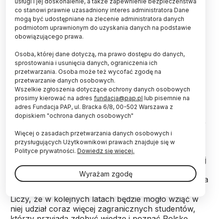
usługi i jej doskonalenie, a także zapewnienie bezpieczeństwa
wycieczki po regionie.
co stanowi prawnie uzasadniony interes administratora Dane
mogą być udostępniane na zlecenie administratora danych
podmiotom uprawnionym do uzyskania danych na podstawie
Letnią szkołę zainaugurowano w poniedziałek na
obowiązującego prawa.
Uniwersytecie w Białymstoku (UwB). Tutaj też będą
odbywać się zajęcia. Szkoła zakończy się 29 lipca.
Osoba, której dane dotyczą, ma prawo dostępu do danych,
Finansowana jest ze środków Ministerstwa Nauki i
sprostowania i usunięcia danych, ograniczenia ich
Szkolnictwa Wyższego.
przetwarzania. Osoba może też wycofać zgodę na
przetwarzanie danych osobowych.
Wszelkie zgłoszenia dotyczące ochrony danych osobowych
prosimy kierować na adres
fundacja@pap.pl
lub pisemnie na
Do Białegostoku przyjechało 27 studentów, głównie
adres Fundacja PAP, ul. Bracka 6/8, 00-502 Warszawa z
z Białorusi z Grodna i Mińska, a także kilka osób z
dopiskiem "ochrona danych osobowych"
Rosji. To studenci, przede wszystkim filologii polskiej,
ale też kulturoznawstwa czy germanistyki.
Więcej o zasadach przetwarzania danych osobowych i
przysługujących Użytkownikowi prawach znajduje się w
Polityce prywatności.
Dowiedz się więcej.
Konsul generalny RP w Grodnie na Białorusi Andrzej
Chodkiewicz, który pomagał w organizacji i promocji
Wyrażam zgodę
letniej szkoły na Białorusi, uważa, że pierwsza edycja
letniej szkoły UwB to dopiero początek współpracy.
Liczy, że w kolejnych latach będzie mogło wziąć w
niej udział coraz więcej zagranicznych studentów,
którzy przyjadą zdobyć wiedzę i poznać Polskę.