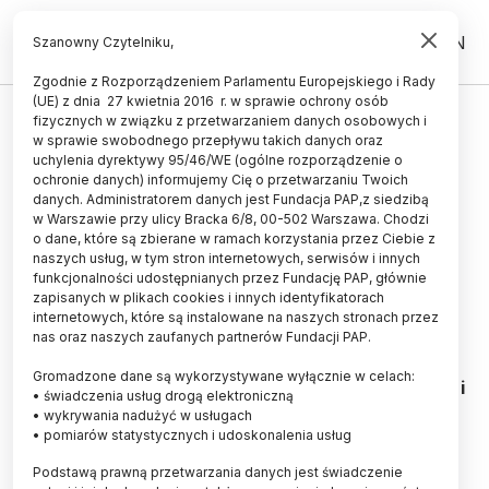
PL
EN
Szanowny Czytelniku,
Zgodnie z Rozporządzeniem Parlamentu Europejskiego i Rady
(UE) z dnia 27 kwietnia 2016 r. w sprawie ochrony osób
UCZELNIE I INSTYTUCJE
fizycznych w związku z przetwarzaniem danych osobowych i
w sprawie swobodnego przepływu takich danych oraz
Letnia szkoła języka polskiego
uchylenia dyrektywy 95/46/WE (ogólne rozporządzenie o
UwB dla obcokrajowców
ochronie danych) informujemy Cię o przetwarzaniu Twoich
danych. Administratorem danych jest Fundacja PAP,z siedzibą
w Warszawie przy ulicy Bracka 6/8, 00-502 Warszawa. Chodzi
10.07.2012
aktualizacja: 10.07.2012
o dane, które są zbierane w ramach korzystania przez Ciebie z
2 minuty czytania
naszych usług, w tym stron internetowych, serwisów i innych
funkcjonalności udostępnianych przez Fundację PAP, głównie
zapisanych w plikach cookies i innych identyfikatorach
internetowych, które są instalowane na naszych stronach przez
nas oraz naszych zaufanych partnerów Fundacji PAP.
Fot. Fotolia
Gromadzone dane są wykorzystywane wyłącznie w celach:
Blisko 30 polskojęzycznych studentów z Białorusi i
• świadczenia usług drogą elektroniczną
Rosji bierze udział w pierwszej Letniej Szkole
• wykrywania nadużyć w usługach
Języka Polskiego i Kultury Polskiej organizowanej
• pomiarów statystycznych i udoskonalenia usług
przez Uniwersytet w Białymstoku. Przygotowano
dla nich m.in. szkolenia językowe, literackie oraz
Podstawą prawną przetwarzania danych jest świadczenie